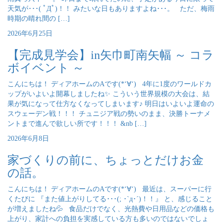
天気が･･･( ﾟДﾟ)！！ みたいな日もありますよね･･･。 ただ、梅雨
時期の晴れ間の […]
2026年6月25日
【完成見学会】in矢巾町南矢幅 ～ コラ
ボイベント ～
こんにちは！ ディアホームのAです(*‘∀‘) 4年に1度のワールドカ
ップがいよいよ開幕しましたね✨ こういう世界規模の大会は、結
果が気になって仕方なくなってしまいます♪ 明日はいよいよ運命の
スウェーデン戦！！！ チュニジア戦の勢いのまま、決勝トーナメ
ントまで進んで欲しい所です！！！ &nb […]
2026年6月8日
家づくりの前に、ちょっとだけお金
の話。
こんにちは！ ディアホームのAです(*‘∀‘) 最近は、スーパーに行
くたびに 『また値上がりしてる･･･(; ･`д･´)！！』 と、感じること
が増えましたね💦 食品だけでなく、光熱費や日用品などの価格も
上がり、家計への負担を実感している方も多いのではないでしょ