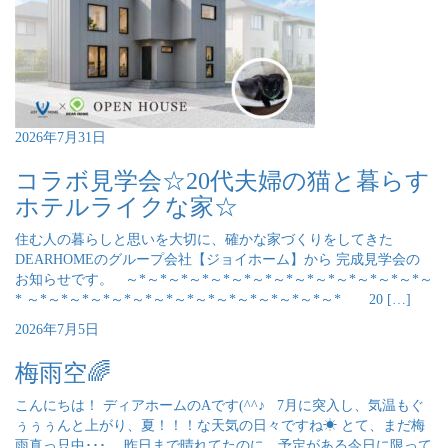
2026年7月31日
コラボ見学会☆20代夫婦の猫と暮らす
ホテルライクな家☆
住む人の暮らしと思いを大切に、確かな家づくりをしてきた
DEARHOMEのグループ会社【ジョイホーム】から 完成見学会の
お知らせです。 ～*～*～*～*～*～*～*～*～*～*～*～*～*～*～
* ～*～*～*～*～*～*～*～*～*～*～*～*～*～*～* 20 […]
2026年7月5日
梅雨空🌈
こんにちは！ ディアホームのAです(^^♪ 7月に突入し、気温もぐ
ぅぅぅんと上がり、夏！！！な天気の日々ですね☀ とて、まだ梅
雨真っ只中･･･。 昨日まで晴れてたのに、予定がある今日に限って