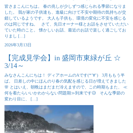
皆さまこんにちは。 春の兆しが少しずつ感じられる季節になりま
した。 我が家の子供達も、進級に向けて不安や期待の気持ちが交
錯しているようです。 大人も子供も、環境の変化に不安を感じる
のは同じですね。 さて、先日オーナー様とお話をさせていただい
ていた時のこと。 懐かしいお話、最近のお話で楽しく過ごしてお
りまし […]
2026年3月13日
【完成見学会】in 盛岡市東緑が丘 ☆
3/14～
みなさんこんにちは！ ディアホームのAです(*‘∀‘) 3月ももう半
ば。 日差しの中にほんのり春の気配を感じる日が増えてきました
🌸 とはいえ、朝晩はまだまだ冷えますので、この時期もまた、 ≪
何を着たらいいかわからない問題期≫到来です😥 そんな季節の
変わり目に、 […]