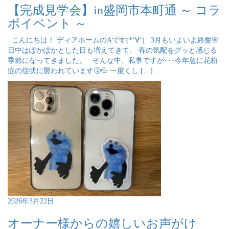
【完成見学会】in盛岡市本町通 ～ コラ
ボイベント ～
こんにちは！ ディアホームのAです(*‘∀‘) 3月もいよいよ終盤🌸
日中はぽかぽかとした日も増えてきて、 春の気配をグッと感じる
季節になってきました。 そんな中、私事ですが･･･今年急に花粉
症の症状に襲われています🤧💦 一度くし […]
2026年3月22日
オーナー様からの嬉しいお声がけ