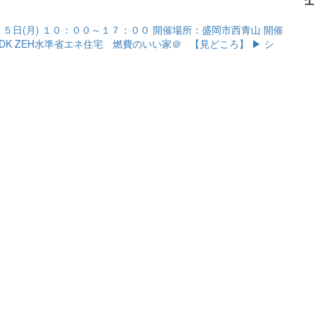
５日(月) １０：００～１７：００ 開催場所：盛岡市西青山 開催
LDK ZEH水準省エネ住宅 燃費のいい家＠ 【見どころ】 ▶ シ