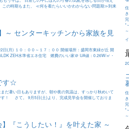
 3月ももう半ば。 日差しの中にほんのり春の気配を感じる日が増え
で、この時期もまた、 ≪何を着たらいいかわからない問題期≫到来
住
き
完
*
】～ センターキッチンから家族を見
～
イ
22日(月) １０：００～１７：００ 開催場所：盛岡市東緑が丘 開
LDK ZEH水準省エネ住宅 燃費のいい家＠ UA値：0.26W/㎡・
2
です☆
昼間はまだ暑い日もありますが、朝や夜の気温は、すっかり秋めいて
住
す！ さて。 9月5日(土)より、完成見学会を開催しておりま
き
完
*
～
会】『こうしたい！』を叶えた家 ～