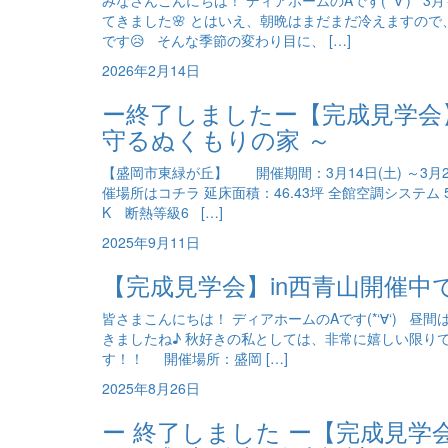
みなさんこんにちは！ ディアホームのAです(*‘∀‘)
てきました🌸 とはいえ、朝晩はまだまだ冷えますの
です😥 そんな季節の変わり目に、 […]
2026年2月14日
ー終了しましたー【完成見学会
守るぬくもりの家 ～
【盛岡市東緑が丘】 開催期間：3月14日(土) ～3月
催場所はコチラ 延床面積：46.43坪 全館空調システム 5
K 断熱等級6 […]
2025年9月11日
【完成見学会】in西青山開催中
皆さまこんにちは！ ディアホームのAです(*‘∀‘) 
きましたね♪ 秋好きの私としては、非常に嬉しい限りで
す！！ 開催場所：盛岡 […]
2025年8月26日
ー 終了しました ー【完成見学