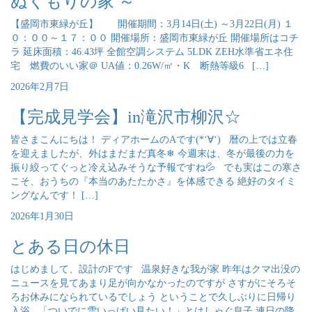
ぬくもりの家 ～
【盛岡市東緑が丘】 開催期間：3月14日(土) ～3月22日(月) １
０：００～１７：００ 開催場所：盛岡市東緑が丘 開催場所はコチ
ラ 延床面積：46.43坪 全館空調システム 5LDK ZEH水準省エネ住
宅 燃費のいい家＠ UA値：0.26W/㎡・K 断熱等級6 […]
2026年2月7日
【完成見学会】in滝沢市柳沢☆
皆さまこんにちは！ ディアホームのAです(*‘∀‘) 暦の上では立春
を迎えましたが、外はまだまだ真冬❄ 今週末は、冬が最後の力を
振り絞ってぐっと冷え込みそうな予報ですね💦 でも実はこの寒さ
こそ、おうちの『本当のあたたかさ』を体感できる 絶好のタイミ
ングなんです！ […]
2026年1月30日
とある日の休日
はじめまして、設計のFです 温泉好きな我が家 昨年はクマ出没の
ニュースを見てあまり足が向かなかったのですが さすがにそろそ
ろお休みになられているでしょう ということで久しぶりに日帰り
入浴 「ついでに雪いっぱい見たい！」とはしゃぐ息子 連日の降