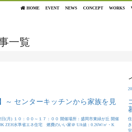
HOME
EVENT
NEWS
CONCEPT
WORKS
事一覧
2
】～ センターキッチンから家族を見
2日(月) １０：００～１７：００ 開催場所：盛岡市東緑が丘 開催
住
DK ZEH水準省エネ住宅 燃費のいい家＠ UA値：0.26W/㎡・K
き
完