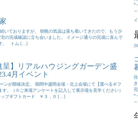
*
～
家
イ
が続いておりますが、 朝晩の気温は落ち着いてきたので、もう少
宅の完成確認に立ち会いました。 イメージ通りの完成に喜んで
。 トム […]
2
券進呈】リアルハウジングガーデン盛
3.4月イベント
住
き
ーンが開催決定。 期間中盛岡会場・北上会場にて【選べるギフ
完
ます。（※ご来場アンケートを記入して展示場を見学ください）
*
プギフトカード ￥３，０ […]
～