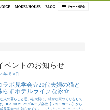
VOICE
MODEL HOUSE
BLOG
リモート相談会
イベントのお知らせ
026年7月31日
コラボ見学会☆20代夫婦の猫と
暮らすホテルライクな家☆
む人の暮らしと思いを大切に、確かな家づくりをして
た DEARHOMEのグループ会社【ジョイホーム】から
成見学会のお知らせです。 ～*～*～*～*～*～*～*～