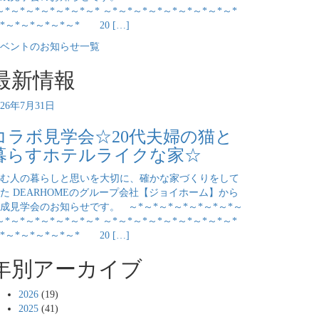
～*～*～*～*～*～*～* ～*～*～*～*～*～*～*～*～*
*～*～*～*～*～* 20 […]
ベントのお知らせ一覧
最新情報
026年7月31日
コラボ見学会☆20代夫婦の猫と
暮らすホテルライクな家☆
む人の暮らしと思いを大切に、確かな家づくりをして
た DEARHOMEのグループ会社【ジョイホーム】から
成見学会のお知らせです。 ～*～*～*～*～*～*～*～
～*～*～*～*～*～*～* ～*～*～*～*～*～*～*～*～*
*～*～*～*～*～* 20 […]
年別アーカイブ
2026
(19)
2025
(41)