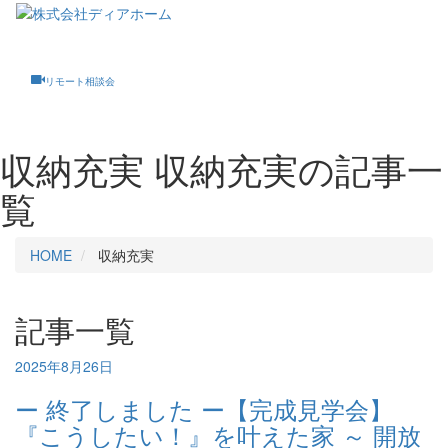
Toggle
navigati
リモート相談会
収納充実
収納充実の記事一
覧
HOME
収納充実
記事一覧
2025年8月26日
ー 終了しました ー【完成見学会】
『こうしたい！』を叶えた家 ～ 開放