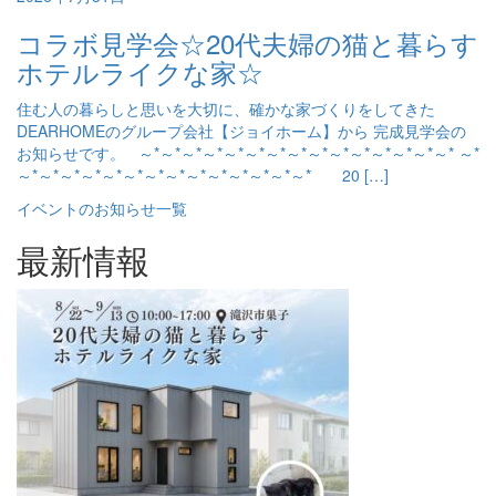
コラボ見学会☆20代夫婦の猫と暮らす
ホテルライクな家☆
住む人の暮らしと思いを大切に、確かな家づくりをしてきた
DEARHOMEのグループ会社【ジョイホーム】から 完成見学会の
お知らせです。 ～*～*～*～*～*～*～*～*～*～*～*～*～*～*～* ～*
～*～*～*～*～*～*～*～*～*～*～*～*～*～* 20 […]
イベントのお知らせ一覧
最新情報