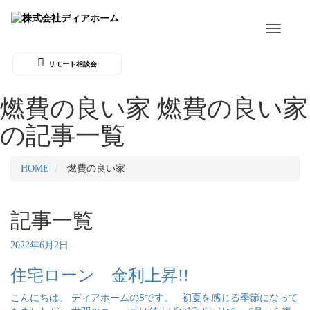
Toggle
navigati
リモート相談会
燃費の良い家
燃費の良い家
の記事一覧
HOME
燃費の良い家
記事一覧
2022年6月2日
住宅ローン 金利上昇!!
こんにちは。 ディアホームのSです。 初夏を感じる季節になって