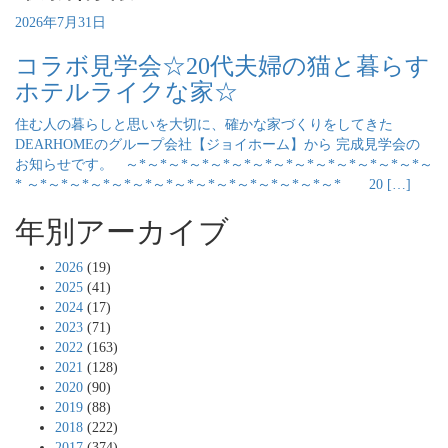
2026年7月31日
コラボ見学会☆20代夫婦の猫と暮らす
ホテルライクな家☆
住む人の暮らしと思いを大切に、確かな家づくりをしてきた
DEARHOMEのグループ会社【ジョイホーム】から 完成見学会の
お知らせです。 ～*～*～*～*～*～*～*～*～*～*～*～*～*～*～
* ～*～*～*～*～*～*～*～*～*～*～*～*～*～*～* 20 […]
年別アーカイブ
2026
(19)
2025
(41)
2024
(17)
2023
(71)
2022
(163)
2021
(128)
2020
(90)
2019
(88)
2018
(222)
2017
(374)