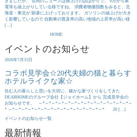
きましたが、 世間のニュースは値上げの話ばかりで、 6月から家
電等も値上がりしている様ですね。 消費者物価指数をみると、北
海道・東北が 顕著に上げっております。 ガソリンの値上げが大き
く影響しているので 自動車の普及率の高い地域の上昇率が高い様
[…]
HOME
イベントのお知らせ
2026年7月31日
コラボ見学会☆20代夫婦の猫と暮らす
ホテルライクな家☆
住む人の暮らしと思いを大切に、確かな家づくりをしてきた
DEARHOMEのグループ会社【ジョイホーム】から 完成見学会の
お知らせです。 ～*～*～*～*～*～*～*～*～*～*～*～*～*～*～
* ～*～*～*～*～*～*～*～*～*～*～*～*～*～*～* 20 […]
イベントのお知らせ一覧
最新情報