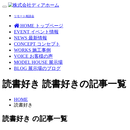
Toggle
navigation
リモート相談会
HOME
トップページ
EVENT
イベント情報
NEWS
最新情報
CONCEPT
コンセプト
WORKS
施工事例
VOICE
お客様の声
MODEL HOUSE
展示場
BLOG
展示場のブログ
読書好き
読書好きの記事一覧
HOME
読書好き
読書好き の
記事一覧