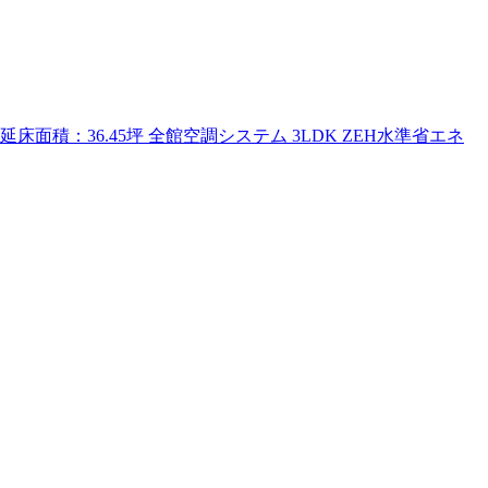
床面積：36.45坪 全館空調システム 3LDK ZEH水準省エネ