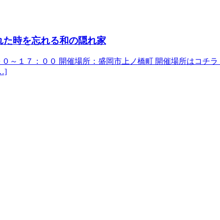
れた時を忘れる和の隠れ家
１０：００～１７：００ 開催場所：盛岡市上ノ橋町 開催場所はコチラ 延
…]