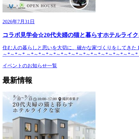
2026年7月31日
コラボ見学会☆20代夫婦の猫と暮らすホテルライク
住む人の暮らしと思いを大切に、確かな家づくりをしてきた DE
～*～*～* ～*～*～*～*～*～*～*～*～*～*～*～*～*～*～*
イベントのお知らせ一覧
最新情報