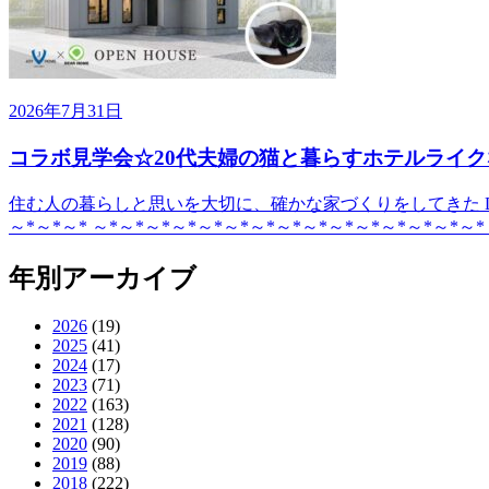
2026年7月31日
コラボ見学会☆20代夫婦の猫と暮らすホテルライク
住む人の暮らしと思いを大切に、確かな家づくりをしてきた DE
～*～*～* ～*～*～*～*～*～*～*～*～*～*～*～*～*～*～*
年別アーカイブ
2026
(19)
2025
(41)
2024
(17)
2023
(71)
2022
(163)
2021
(128)
2020
(90)
2019
(88)
2018
(222)