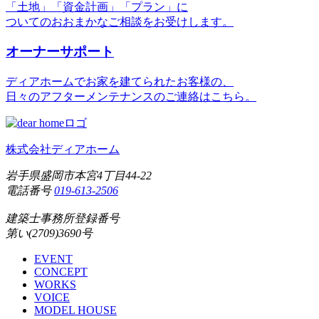
「土地」「資金計画」「プラン」に
ついてのおおまかなご相談をお受けします。
オーナーサポート
ディアホームでお家を建てられたお客様の、
日々のアフターメンテナンスのご連絡はこちら。
株式会社ディアホーム
岩手県盛岡市本宮4丁目44-22
電話番号
019-613-2506
建築士事務所登録番号
第い(2709)3690号
EVENT
CONCEPT
WORKS
VOICE
MODEL HOUSE