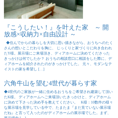
『こうしたい！』を叶えた家 ～ 開
放感×収納力×自由設計 ～
◆住んでからの暮らしを大切に思い描きながら、おうちへのたく
さんの想いとこだわりを胸に、 じっくりと家づくりに向き合われ
たY様。展示場にご来場頂き、ディアホームに決めてくださった
きっかけは何でしたか？ おうちの相談窓口に相談をした際に、デ
ィアホームを紹介されたのがきっかけでした。 元々、モダンなテ
イストの家を希望し […]
六角牛山を望む4世代が暮らす家
◆4世代のご家族が一緒に住めるおうちをご希望され建築して頂い
たK様。 ディアホームへご来場頂いたきっかけと、ディアホーム
に決めて下さった決め手を教えてください。 K様：10数件の様々
な展示場を見学している中で、たまたま『まだ見ていない展示場
だね』と言って入ったのがディアホームの展示場でした。まず、