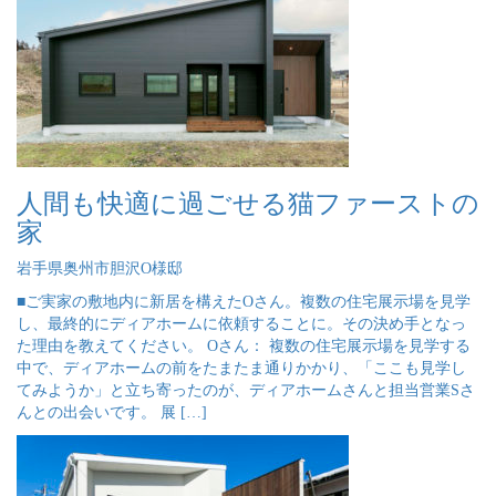
人間も快適に過ごせる猫ファーストの
家
岩手県奥州市胆沢O様邸
■ご実家の敷地内に新居を構えたOさん。複数の住宅展示場を見学
し、最終的にディアホームに依頼することに。その決め手となっ
た理由を教えてください。 Oさん： 複数の住宅展示場を見学する
中で、ディアホームの前をたまたま通りかかり、「ここも見学し
てみようか」と立ち寄ったのが、ディアホームさんと担当営業Sさ
んとの出会いです。 展 […]