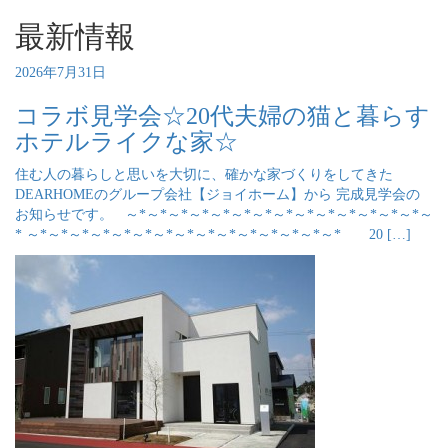
最新情報
2026年7月31日
コラボ見学会☆20代夫婦の猫と暮らす
ホテルライクな家☆
住む人の暮らしと思いを大切に、確かな家づくりをしてきた
DEARHOMEのグループ会社【ジョイホーム】から 完成見学会の
お知らせです。 ～*～*～*～*～*～*～*～*～*～*～*～*～*～*～
* ～*～*～*～*～*～*～*～*～*～*～*～*～*～*～* 20 […]