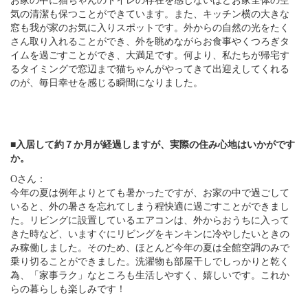
お家の中に猫ちゃんのトイレの存在を感じないほどお家全体の空
気の清潔も保つことができています。また、キッチン横の大きな
窓も我が家のお気に入りスポットです。外からの自然の光をたく
さん取り入れることができ、外を眺めながらお食事やくつろぎタ
イムを過ごすことができ、大満足です。何より、私たちが帰宅す
るタイミングで窓辺まで猫ちゃんがやってきて出迎えしてくれる
のが、毎日幸せを感じる瞬間になりました。
■入居して約７か月が経過しますが、実際の住み心地はいかがです
か。
Oさん：
今年の夏は例年よりとても暑かったですが、お家の中で過ごして
いると、外の暑さを忘れてしまう程快適に過ごすことができまし
た。リビングに設置しているエアコンは、外からおうちに入って
きた時など、いますぐにリビングをキンキンに冷やしたいときの
み稼働しました。そのため、ほとんど今年の夏は全館空調のみで
乗り切ることができました。洗濯物も部屋干しでしっかりと乾く
為、「家事ラク」なところも生活しやすく、嬉しいです。これか
らの暮らしも楽しみです！