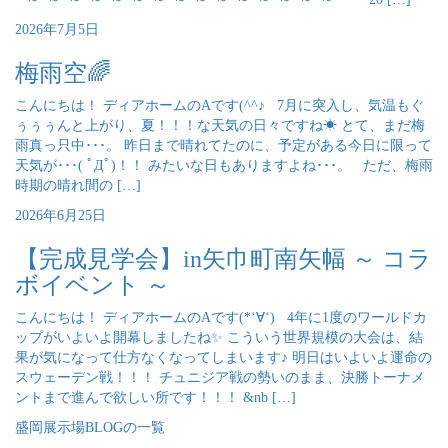
2026年7月5日
梅雨空🌈
こんにちは！ ディアホームのAです(^^♪ 7月に突入し、気温もぐ
ぅぅぅんと上がり、夏！！！な天気の日々ですね☀ とて、まだ梅
雨真っ只中･･･。 昨日まで晴れてたのに、予定がある今日に限って
天気が･･･( ﾟДﾟ)！！ みたいな日もありますよね･･･。 ただ、梅雨
時期の晴れ間の […]
2026年6月25日
【完成見学会】in矢巾町南矢幅 ～ コラ
ボイベント ～
こんにちは！ ディアホームのAです(*‘∀‘) 4年に1度のワールドカ
ップがいよいよ開幕しましたね✨ こういう世界規模の大会は、結
果が気になって仕方なくなってしまいます♪ 明日はいよいよ運命の
スウェーデン戦！！！ チュニジア戦の勢いのまま、決勝トーナメ
ントまで進んで欲しい所です！！！ &nb […]
盛岡展示場BLOGの一覧