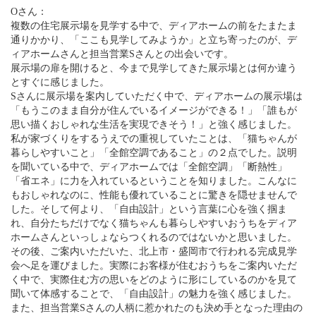
Oさん：
複数の住宅展示場を見学する中で、ディアホームの前をたまたま
通りかかり、「ここも見学してみようか」と立ち寄ったのが、デ
ィアホームさんと担当営業Sさんとの出会いです。
展示場の扉を開けると、今まで見学してきた展示場とは何か違う
とすぐに感じました。
Sさんに展示場を案内していただく中で、ディアホームの展示場は
「もうこのまま自分が住んでいるイメージができる！」「誰もが
思い描くおしゃれな生活を実現できそう！」と強く感じました。
私が家づくりをするうえでの重視していたことは、「猫ちゃんが
暮らしやすいこと」「全館空調であること」の２点でした。説明
を聞いている中で、ディアホームでは「全館空調」「断熱性」
「省エネ」に力を入れているということを知りました。こんなに
もおしゃれなのに、性能も優れていることに驚きを隠せませんで
した。そして何より、「自由設計」という言葉に心を強く掴ま
れ、自分たちだけでなく猫ちゃんも暮らしやすいおうちをディア
ホームさんといっしょならつくれるのではないかと思いました。
その後、ご案内いただいた、北上市・盛岡市で行われる完成見学
会へ足を運びました。実際にお客様が住むおうちをご案内いただ
く中で、実際住む方の思いをどのように形にしているのかを見て
聞いて体感することで、「自由設計」の魅力を強く感じました。
また、担当営業Sさんの人柄に惹かれたのも決め手となった理由の