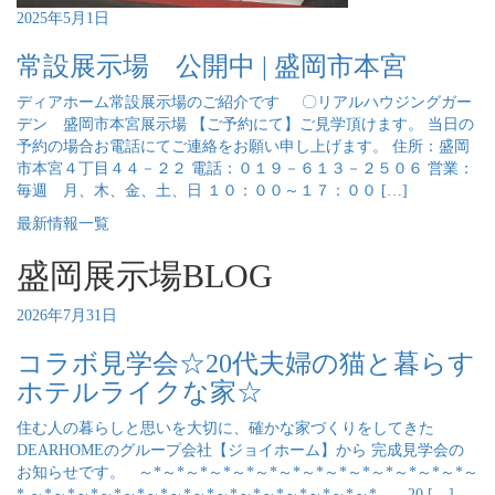
2025年5月1日
常設展示場 公開中 | 盛岡市本宮
ディアホーム常設展示場のご紹介です 〇リアルハウジングガー
デン 盛岡市本宮展示場 【ご予約にて】ご見学頂けます。 当日の
予約の場合お電話にてご連絡をお願い申し上げます。 住所：盛岡
市本宮４丁目４４－２２ 電話：０１９－６１３－２５０６ 営業：
毎週 月、木、金、土、日 １０：００～１７：００ […]
最新情報一覧
盛岡展示場BLOG
2026年7月31日
コラボ見学会☆20代夫婦の猫と暮らす
ホテルライクな家☆
住む人の暮らしと思いを大切に、確かな家づくりをしてきた
DEARHOMEのグループ会社【ジョイホーム】から 完成見学会の
お知らせです。 ～*～*～*～*～*～*～*～*～*～*～*～*～*～*～
* ～*～*～*～*～*～*～*～*～*～*～*～*～*～*～* 20 […]