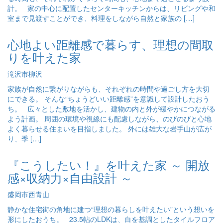
計。 家の中心に配置したセンターキッチンからは、リビングや和
室まで見渡すことができ、料理をしながら自然と家族の […]
心地よい距離感で暮らす、理想の間取
りを叶えた家
滝沢市柳沢
家族が自然に繋がりながらも、それぞれの時間や過ごし方を大切
にできる。 そんな“ちょうどいい距離感”を意識して設計したおう
ち。 広々とした敷地を活かし、建物の内と外が緩やかにつながる
よう計画。 周囲の環境や視線にも配慮しながら、のびのびと心地
よく暮らせる住まいを目指しました。 外には雄大な岩手山が広が
り、季 […]
『こうしたい！』を叶えた家 ～ 開放
感×収納力×自由設計 ～
盛岡市西青山
静かな住宅街の角地に建つ“理想の暮らしを叶えたい”という想いを
形にしたおうち。 23.5帖のLDKは、白を基調としたタイルフロア