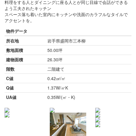
料理をする人とダイニングに座る人とが同じ目線で会話ができる
よう工夫されたキッチン
スペース落ち着いた室内にキッチンや洗面のカラフルなタイルで
アクセントを。
物件データ
所在地
岩手県盛岡市三本柳
敷地面積
50.00坪
建物面積
26.30坪
階数
二階建て
C値
0.42㎠/㎡
Q値
1.37W/㎡K
UA値
0.35W/(㎡・K)