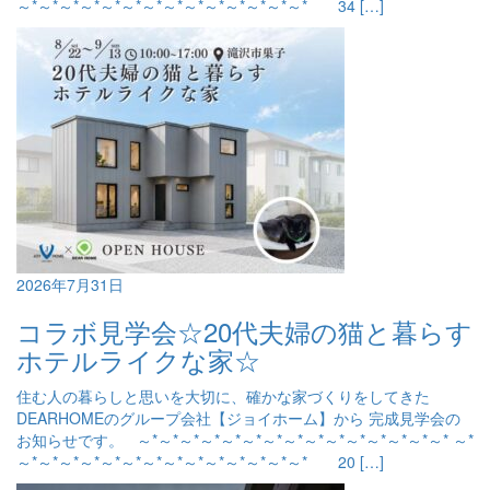
～*～*～*～*～*～*～*～*～*～*～*～*～*～* 34 […]
2026年7月31日
コラボ見学会☆20代夫婦の猫と暮らす
ホテルライクな家☆
住む人の暮らしと思いを大切に、確かな家づくりをしてきた
DEARHOMEのグループ会社【ジョイホーム】から 完成見学会の
お知らせです。 ～*～*～*～*～*～*～*～*～*～*～*～*～*～*～* ～*
～*～*～*～*～*～*～*～*～*～*～*～*～*～* 20 […]