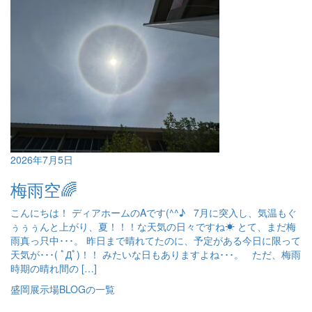
2026年7月5日
梅雨空🌈
こんにちは！ ディアホームのAです(^^♪ 7月に突入し、気温もぐ
ぅぅぅんと上がり、夏！！！な天気の日々ですね☀ とて、まだ梅
雨真っ只中･･･。 昨日まで晴れてたのに、予定がある今日に限って
天気が･･･( ﾟДﾟ)！！ みたいな日もありますよね･･･。 ただ、梅雨
時期の晴れ間の […]
盛岡展示場BLOGの一覧