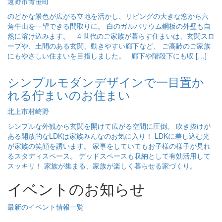
遠野市青笹町
のどかな景色が広がる立地を活かし、リビングの大きな窓から六
角牛山を一望できる間取りに。 白のガルバリウム鋼板の外壁も自
然に溶け込みます。 ４世代のご家族が暮らす住まいは、玄関スロ
ープや、土間のある玄関、動きやすい廊下など、 ご高齢のご家族
にもやさしい住まいを目指しました。 廊下や階段下にも収 […]
シンプルモダンデザインで一目置か
れる佇まいのお住まい
北上市村崎野
シンプルな外観から玄関を開けて広がる空間に圧倒。 吹き抜けが
ある開放的なLDKは家族みんなのお気に入り！ LDKに差し込む光
が家族の笑顔を誘います。 家事をしていてもお子様の様子が見れ
るスタディスペース。 デッドスペースも収納として有効活用して
スッキリ！ 家族が集まる、家族が楽しく暮らせる家づくり。
イベントのお知らせ
最新のイベント情報一覧