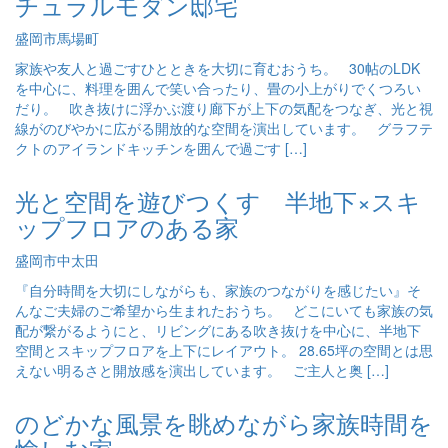
チュラルモダン邸宅
盛岡市馬場町
家族や友人と過ごすひとときを大切に育むおうち。 30帖のLDK
を中心に、料理を囲んで笑い合ったり、畳の小上がりでくつろい
だり。 吹き抜けに浮かぶ渡り廊下が上下の気配をつなぎ、光と視
線がのびやかに広がる開放的な空間を演出しています。 グラフテ
クトのアイランドキッチンを囲んで過ごす […]
光と空間を遊びつくす 半地下×スキ
ップフロアのある家
盛岡市中太田
『自分時間を大切にしながらも、家族のつながりを感じたい』そ
んなご夫婦のご希望から生まれたおうち。 どこにいても家族の気
配が繋がるようにと、リビングにある吹き抜けを中心に、半地下
空間とスキップフロアを上下にレイアウト。 28.65坪の空間とは思
えない明るさと開放感を演出しています。 ご主人と奥 […]
のどかな風景を眺めながら家族時間を