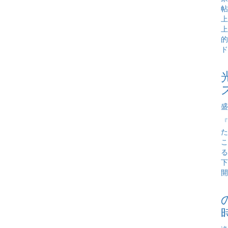
帖
上
上
的
ド
盛
『
た
こ
る
下
開