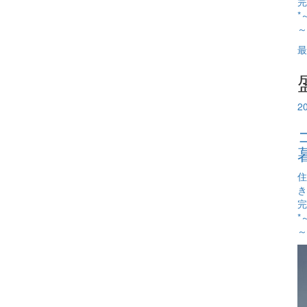
完
*
～
最
2
住
き
完
*
～