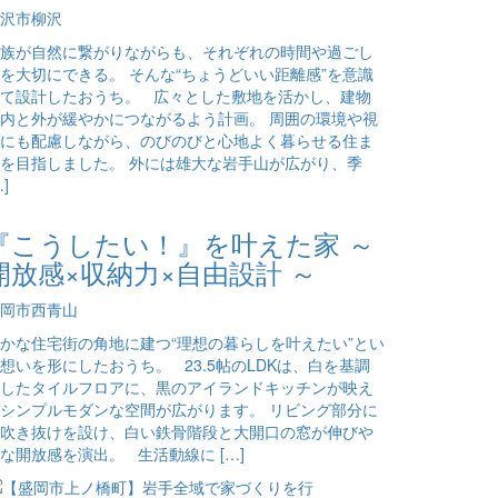
沢市柳沢
族が自然に繋がりながらも、それぞれの時間や過ごし
を大切にできる。 そんな“ちょうどいい距離感”を意識
て設計したおうち。 広々とした敷地を活かし、建物
内と外が緩やかにつながるよう計画。 周囲の環境や視
にも配慮しながら、のびのびと心地よく暮らせる住ま
を目指しました。 外には雄大な岩手山が広がり、季
…]
『こうしたい！』を叶えた家 ～
開放感×収納力×自由設計 ～
岡市西青山
かな住宅街の角地に建つ“理想の暮らしを叶えたい”とい
想いを形にしたおうち。 23.5帖のLDKは、白を基調
したタイルフロアに、黒のアイランドキッチンが映え
シンプルモダンな空間が広がります。 リビング部分に
吹き抜けを設け、白い鉄骨階段と大開口の窓が伸びや
な開放感を演出。 生活動線に […]