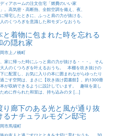
本と着物に包まれた時を忘れる
和の隠れ家
岡市上ノ橋町
、家に帰った時にふっと肩の力が抜ける・・・。 そん
大人のくつろぎを叶えるおうち。 本棚を吹き抜けの
下に配置し、お気に入りの本に囲まれながらゆったり
過ごす空間は、まさに【吹き抜け図書館】。約1300冊
本が収納できるように設計しています。 趣味を楽し
ために作られた和室は、持ち込みのタ […]
渡り廊下のある光と風が通り抜
けるナチュラルモダン邸宅
岡市馬場町
族や友人と過ごすひとときを大切に育むおうち。 30