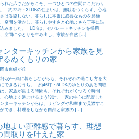
られた広さだからこそ、一つひとつの空間にこだわり
。 約27坪・3LDKの住まいは、無駄をつくらず、心地
さは妥協しない。暮らしに本当に必要なものを見極
、空間を活かし、暮らしやすさと心地よさを丁寧に詰
込みました。 LDKは、セパレートキッチンを採用
、空間にゆとりを生み出し、家族が自然 […]
センターキッチンから家族を見
守るぬくもりの家
岡市東緑が丘
世代が一緒に暮らしながらも、それぞれの過ごし方を大
にできるおうち。 約46坪・5LDKのゆとりのある間取
は、家族が集まる時間も、それぞれがくつろぐ時間
、心地よく過ごせるよう設計。 家の中心に配置した
ンターキッチンからは、リビングや和室まで見渡すこ
ができ、料理をしながら自然と家族の […]
心地よい距離感で暮らす、理想
の間取りを叶えた家