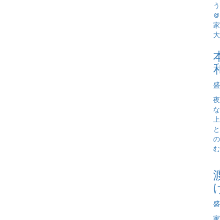
盛
夜
な
上
と
の
む
盛
家