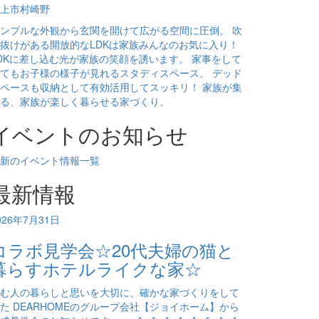
上市村崎野
ンプルな外観から玄関を開けて広がる空間に圧倒。 吹
抜けがある開放的なLDKは家族みんなのお気に入り！
DKに差し込む光が家族の笑顔を誘います。 家事をして
てもお子様の様子が見れるスタディスペース。 デッド
ペースも収納として有効活用してスッキリ！ 家族が集
る、家族が楽しく暮らせる家づくり。
イベントのお知らせ
新のイベント情報一覧
最新情報
026年7月31日
コラボ見学会☆20代夫婦の猫と
暮らすホテルライクな家☆
む人の暮らしと思いを大切に、確かな家づくりをして
た DEARHOMEのグループ会社【ジョイホーム】から