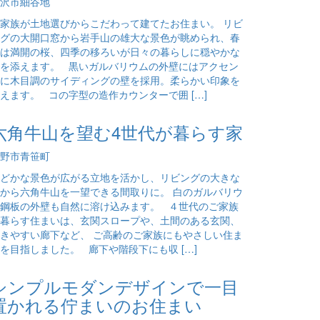
沢市細谷地
家族が土地選びからこだわって建てたお住まい。 リビ
グの大開口窓から岩手山の雄大な景色が眺められ、春
は満開の桜、四季の移ろいが日々の暮らしに穏やかな
を添えます。 黒いガルバリウムの外壁にはアクセン
に木目調のサイディングの壁を採用。柔らかい印象を
えます。 コの字型の造作カウンターで囲 […]
六角牛山を望む4世代が暮らす家
野市青笹町
どかな景色が広がる立地を活かし、リビングの大きな
から六角牛山を一望できる間取りに。 白のガルバリウ
鋼板の外壁も自然に溶け込みます。 ４世代のご家族
暮らす住まいは、玄関スロープや、土間のある玄関、
きやすい廊下など、 ご高齢のご家族にもやさしい住ま
を目指しました。 廊下や階段下にも収 […]
シンプルモダンデザインで一目
置かれる佇まいのお住まい