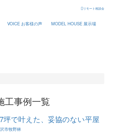
リモート相談会
VOICE
お客様の声
MODEL HOUSE
展示場
施工事例一覧
27坪で叶えた、妥協のない平屋
沢市牧野林