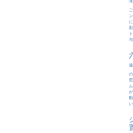
滝
ご
ン
に
彩
ト
与
遠
の
窓
ム
が
動
い