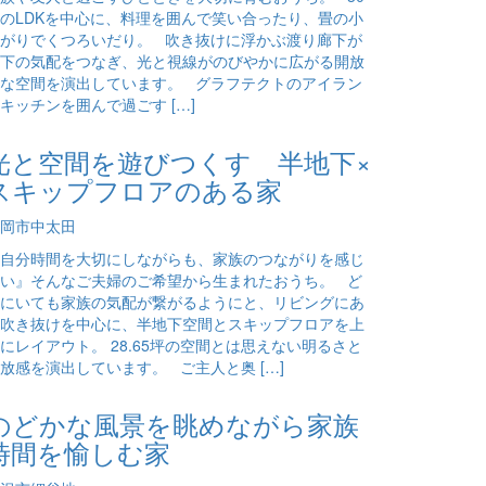
のLDKを中心に、料理を囲んで笑い合ったり、畳の小
がりでくつろいだり。 吹き抜けに浮かぶ渡り廊下が
下の気配をつなぎ、光と視線がのびやかに広がる開放
な空間を演出しています。 グラフテクトのアイラン
キッチンを囲んで過ごす […]
光と空間を遊びつくす 半地下×
スキップフロアのある家
岡市中太田
自分時間を大切にしながらも、家族のつながりを感じ
い』そんなご夫婦のご希望から生まれたおうち。 ど
にいても家族の気配が繋がるようにと、リビングにあ
吹き抜けを中心に、半地下空間とスキップフロアを上
にレイアウト。 28.65坪の空間とは思えない明るさと
放感を演出しています。 ご主人と奥 […]
のどかな風景を眺めながら家族
時間を愉しむ家