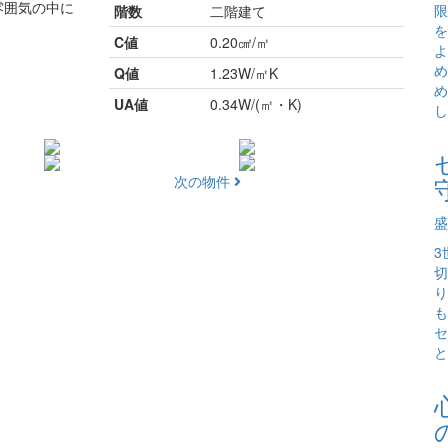
雰囲気の中に
限
階数
二階建て
を
C値
0.20㎠/㎡
よ
め
Q値
1.23W/㎡K
め
UA値
0.34W/(㎡・K)
し
次の物件
盛
3
切
り
も
セ
と