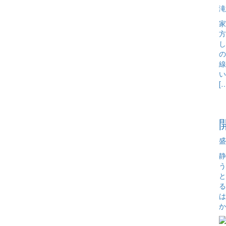
滝
家
方
し
の
線
い
[
盛
静
う
と
る
は
か