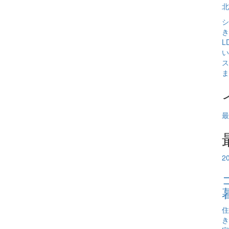
北
シ
き
L
い
ス
ま
最
2
住
き