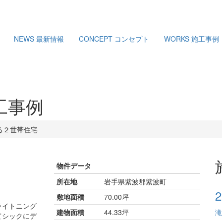
NEWS
最新情報
CONCEPT
コンセプト
WORKS
施工事例
工事例
る２世帯住宅
物件データ
所在地
岩手県紫波郡紫波町
敷地面積
70.00坪
ライトニング
建物面積
44.33坪
滝
てシックにデ