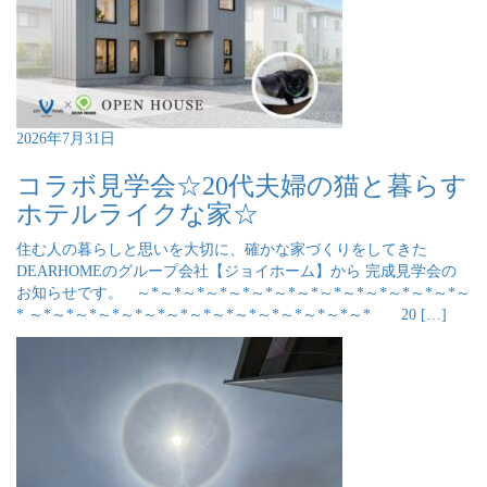
2026年7月31日
コラボ見学会☆20代夫婦の猫と暮らす
ホテルライクな家☆
住む人の暮らしと思いを大切に、確かな家づくりをしてきた
DEARHOMEのグループ会社【ジョイホーム】から 完成見学会の
お知らせです。 ～*～*～*～*～*～*～*～*～*～*～*～*～*～*～
* ～*～*～*～*～*～*～*～*～*～*～*～*～*～*～* 20 […]