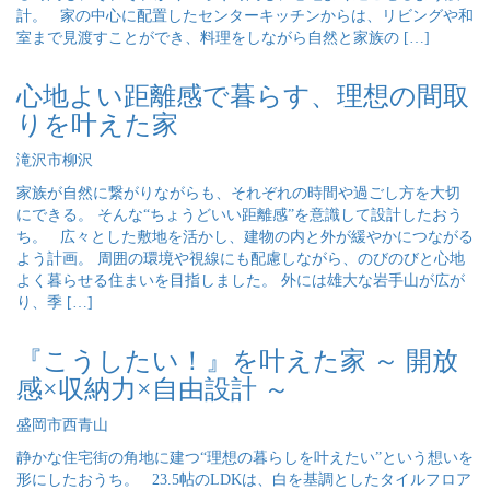
計。 家の中心に配置したセンターキッチンからは、リビングや和
室まで見渡すことができ、料理をしながら自然と家族の […]
心地よい距離感で暮らす、理想の間取
りを叶えた家
滝沢市柳沢
家族が自然に繋がりながらも、それぞれの時間や過ごし方を大切
にできる。 そんな“ちょうどいい距離感”を意識して設計したおう
ち。 広々とした敷地を活かし、建物の内と外が緩やかにつながる
よう計画。 周囲の環境や視線にも配慮しながら、のびのびと心地
よく暮らせる住まいを目指しました。 外には雄大な岩手山が広が
り、季 […]
『こうしたい！』を叶えた家 ～ 開放
感×収納力×自由設計 ～
盛岡市西青山
静かな住宅街の角地に建つ“理想の暮らしを叶えたい”という想いを
形にしたおうち。 23.5帖のLDKは、白を基調としたタイルフロア