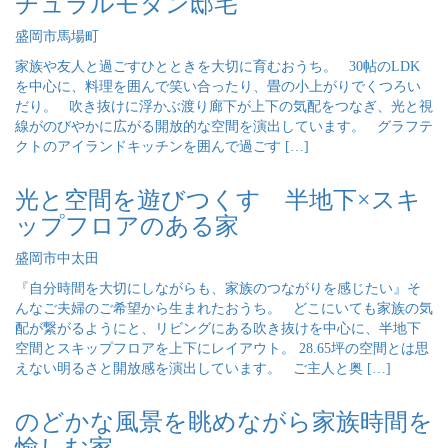
チュラルモダン邸宅
盛岡市馬場町
家族や友人と過ごすひとときを大切に育むおうち。 30帖のLDK
を中心に、料理を囲んで笑い合ったり、畳の小上がりでくつろい
だり。 吹き抜けに浮かぶ渡り廊下が上下の気配をつなぎ、光と視
線がのびやかに広がる開放的な空間を演出しています。 グラフテ
クトのアイランドキッチンを囲んで過ごす […]
光と空間を遊びつくす 半地下×スキ
ップフロアのある家
盛岡市中太田
『自分時間を大切にしながらも、家族のつながりを感じたい』そ
んなご夫婦のご希望から生まれたおうち。 どこにいても家族の気
配が繋がるようにと、リビングにある吹き抜けを中心に、半地下
空間とスキップフロアを上下にレイアウト。 28.65坪の空間とは思
えない明るさと開放感を演出しています。 ご主人と奥 […]
のどかな風景を眺めながら家族時間を
愉しむ家