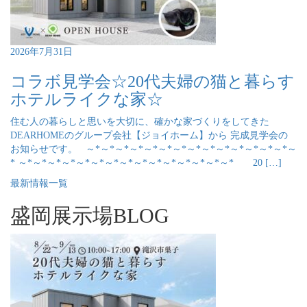
2026年7月31日
コラボ見学会☆20代夫婦の猫と暮らす
ホテルライクな家☆
住む人の暮らしと思いを大切に、確かな家づくりをしてきた
DEARHOMEのグループ会社【ジョイホーム】から 完成見学会の
お知らせです。 ～*～*～*～*～*～*～*～*～*～*～*～*～*～*～
* ～*～*～*～*～*～*～*～*～*～*～*～*～*～*～* 20 […]
最新情報一覧
盛岡展示場BLOG