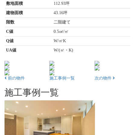
敷地面積
112.93坪
建物面積
43.16坪
階数
二階建て
C値
0.5㎠/㎡
Q値
W/㎡K
UA値
W/(㎡・K)
前の物件
施工事例一覧
次の物件
施工事例一覧