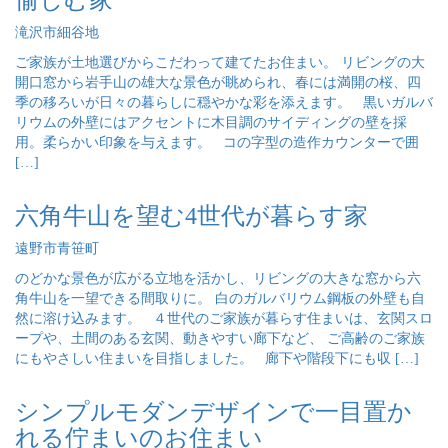
滝沢市細谷地
ご家族が土地選びからこだわって建てたお住まい。 リビングの大
開口窓から岩手山の雄大な景色が眺められ、春には満開の桜、四
季の移ろいが日々の暮らしに穏やかな彩を添えます。 黒いガルバ
リウムの外壁にはアクセントに木目調のサイディングの壁を採
用。柔らかい印象を与えます。 コの字型の造作カウンターで囲
[…]
六角牛山を望む4世代が暮らす家
遠野市青笹町
のどかな景色が広がる立地を活かし、リビングの大きな窓から六
角牛山を一望できる間取りに。 白のガルバリウム鋼板の外壁も自
然に溶け込みます。 ４世代のご家族が暮らす住まいは、玄関スロ
ープや、土間のある玄関、動きやすい廊下など、 ご高齢のご家族
にもやさしい住まいを目指しました。 廊下や階段下にも収 […]
シンプルモダンデザインで一目置か
れる佇まいのお住まい