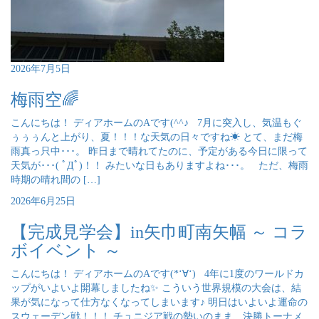
2026年7月5日
梅雨空🌈
こんにちは！ ディアホームのAです(^^♪ 7月に突入し、気温もぐ
ぅぅぅんと上がり、夏！！！な天気の日々ですね☀ とて、まだ梅
雨真っ只中･･･。 昨日まで晴れてたのに、予定がある今日に限って
天気が･･･( ﾟДﾟ)！！ みたいな日もありますよね･･･。 ただ、梅雨
時期の晴れ間の […]
2026年6月25日
【完成見学会】in矢巾町南矢幅 ～ コラ
ボイベント ～
こんにちは！ ディアホームのAです(*‘∀‘) 4年に1度のワールドカ
ップがいよいよ開幕しましたね✨ こういう世界規模の大会は、結
果が気になって仕方なくなってしまいます♪ 明日はいよいよ運命の
スウェーデン戦！！！ チュニジア戦の勢いのまま、決勝トーナメ