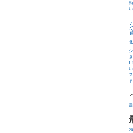
動
い
北
シ
き
L
い
ス
ま
最
2