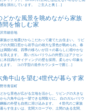
感を演出しています。 ご主人と奥 […]
のどかな風景を眺めながら家族
時間を愉しむ家
沢市細谷地
家族が土地選びからこだわって建てたお住まい。 リビ
グの大開口窓から岩手山の雄大な景色が眺められ、春
は満開の桜、四季の移ろいが日々の暮らしに穏やかな
を添えます。 黒いガルバリウムの外壁にはアクセン
に木目調のサイディングの壁を採用。柔らかい印象を
えます。 コの字型の造作カウンターで囲 […]
六角牛山を望む4世代が暮らす家
野市青笹町
どかな景色が広がる立地を活かし、リビングの大きな
から六角牛山を一望できる間取りに。 白のガルバリウ
鋼板の外壁も自然に溶け込みます。 ４世代のご家族
暮らす住まいは、玄関スロープや、土間のある玄関、