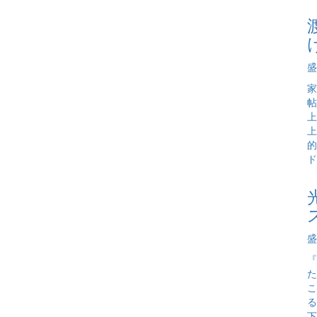
盛
家
帖
上
上
的
ド
盛
『
た
こ
る
下