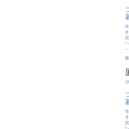
住
き
完
*
～
最
2
住
き
完
*