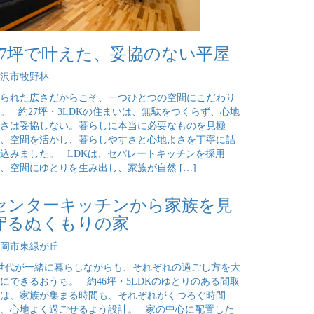
27坪で叶えた、妥協のない平屋
沢市牧野林
られた広さだからこそ、一つひとつの空間にこだわり
。 約27坪・3LDKの住まいは、無駄をつくらず、心地
さは妥協しない。暮らしに本当に必要なものを見極
、空間を活かし、暮らしやすさと心地よさを丁寧に詰
込みました。 LDKは、セパレートキッチンを採用
、空間にゆとりを生み出し、家族が自然 […]
センターキッチンから家族を見
守るぬくもりの家
岡市東緑が丘
世代が一緒に暮らしながらも、それぞれの過ごし方を大
にできるおうち。 約46坪・5LDKのゆとりのある間取
は、家族が集まる時間も、それぞれがくつろぐ時間
、心地よく過ごせるよう設計。 家の中心に配置した