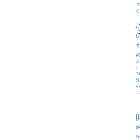
セ
と
滝
家
方
し
の
線
い
[
盛
静