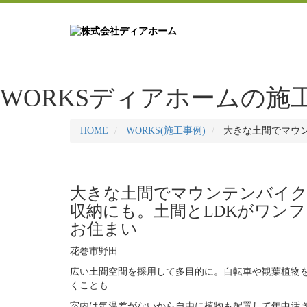
WORKS
ディアホームの施
HOME
WORKS(施工事例)
大きな土間でマウ
大きな土間でマウンテンバイ
収納にも。土間とLDKがワン
お住まい
花巻市野田
広い土間空間を採用して多目的に。自転車や観葉植物
くことも…
室内は気温差がないから自由に植物も配置して年中活