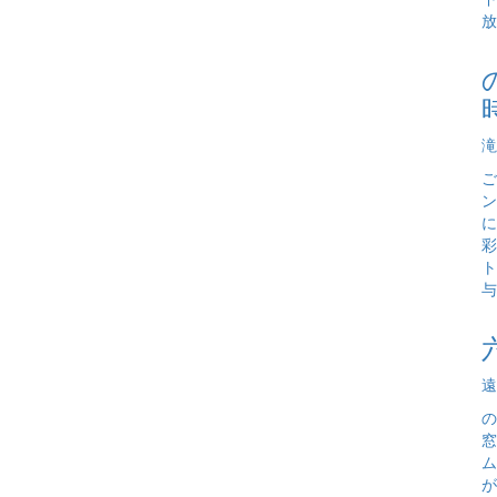
放
滝
ご
ン
に
彩
ト
与
遠
の
窓
ム
が