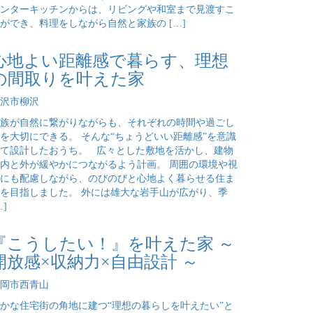
ンターキッチンからは、リビングや和室まで見渡すこ
ができ、料理をしながら自然と家族の […]
心地よい距離感で暮らす、理想
の間取りを叶えた家
沢市柳沢
族が自然に繋がりながらも、それぞれの時間や過ごし
を大切にできる。 そんな“ちょうどいい距離感”を意識
て設計したおうち。 広々とした敷地を活かし、建物
内と外が緩やかにつながるよう計画。 周囲の環境や視
にも配慮しながら、のびのびと心地よく暮らせる住ま
を目指しました。 外には雄大な岩手山が広がり、季
…]
『こうしたい！』を叶えた家 ～
開放感×収納力×自由設計 ～
岡市西青山
かな住宅街の角地に建つ“理想の暮らしを叶えたい”と