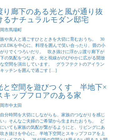
渡り廊下のある光と風が通り抜
けるナチュラルモダン邸宅
岡市馬場町
族や友人と過ごすひとときを大切に育むおうち。 30
のLDKを中心に、料理を囲んで笑い合ったり、畳の小
がりでくつろいだり。 吹き抜けに浮かぶ渡り廊下が
下の気配をつなぎ、光と視線がのびやかに広がる開放
な空間を演出しています。 グラフテクトのアイラン
キッチンを囲んで過ごす […]
光と空間を遊びつくす 半地下×
スキップフロアのある家
岡市中太田
自分時間を大切にしながらも、家族のつながりを感じ
い』そんなご夫婦のご希望から生まれたおうち。 ど
にいても家族の気配が繋がるようにと、リビングにあ
吹き抜けを中心に、半地下空間とスキップフロアを上
にレイアウト。 28.65坪の空間とは思えない明るさと開