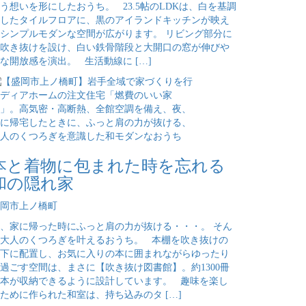
う想いを形にしたおうち。 23.5帖のLDKは、白を基調
したタイルフロアに、黒のアイランドキッチンが映え
シンプルモダンな空間が広がります。 リビング部分に
吹き抜けを設け、白い鉄骨階段と大開口の窓が伸びや
な開放感を演出。 生活動線に […]
本と着物に包まれた時を忘れる
和の隠れ家
岡市上ノ橋町
、家に帰った時にふっと肩の力が抜ける・・・。 そん
大人のくつろぎを叶えるおうち。 本棚を吹き抜けの
下に配置し、お気に入りの本に囲まれながらゆったり
過ごす空間は、まさに【吹き抜け図書館】。約1300冊
本が収納できるように設計しています。 趣味を楽し
ために作られた和室は、持ち込みのタ […]