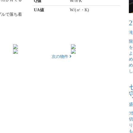
Q値
W/㎡K
UA値
W/(㎡・K)
プルで落ち着
滝
限
を
よ
次の物件
め
め
し
盛
3
切
り
も