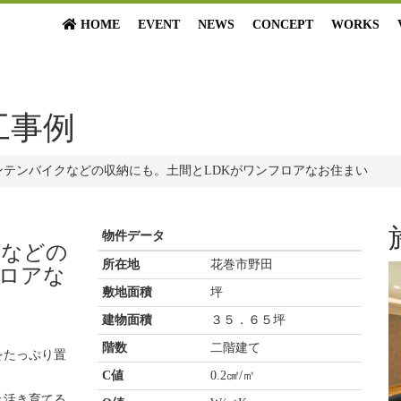
HOME
EVENT
NEWS
CONCEPT
WORKS
工事例
ンテンバイクなどの収納にも。土間とLDKがワンフロアなお住まい
物件データ
クなどの
所在地
花巻市野田
フロアな
敷地面積
坪
建物面積
３５．６５坪
階数
二階建て
をたっぷり置
C値
0.2㎠/㎡
き活き育てる