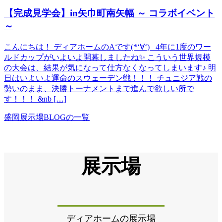
【完成見学会】in矢巾町南矢幅 ～ コラボイベント
～
こんにちは！ ディアホームのAです(*‘∀‘) 4年に1度のワー
ルドカップがいよいよ開幕しましたね✨ こういう世界規模
の大会は、結果が気になって仕方なくなってしまいます♪ 明
日はいよいよ運命のスウェーデン戦！！！ チュニジア戦の
勢いのまま、決勝トーナメントまで進んで欲しい所で
す！！！ &nb […]
盛岡展示場BLOGの一覧
展示場
ディアホームの展示場