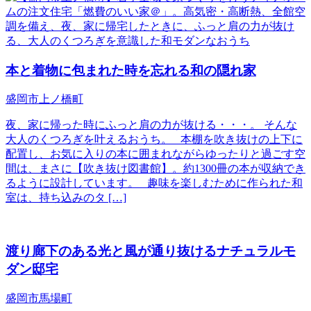
本と着物に包まれた時を忘れる和の隠れ家
盛岡市上ノ橋町
夜、家に帰った時にふっと肩の力が抜ける・・・。 そんな
大人のくつろぎを叶えるおうち。 本棚を吹き抜けの上下に
配置し、お気に入りの本に囲まれながらゆったりと過ごす空
間は、まさに【吹き抜け図書館】。約1300冊の本が収納でき
るように設計しています。 趣味を楽しむために作られた和
室は、持ち込みのタ […]
渡り廊下のある光と風が通り抜けるナチュラルモ
ダン邸宅
盛岡市馬場町