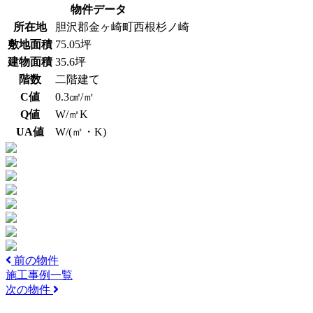
物件データ
所在地
胆沢郡金ヶ崎町西根杉ノ崎
敷地面積
75.05坪
建物面積
35.6坪
階数
二階建て
C値
0.3㎠/㎡
Q値
W/㎡K
UA値
W/(㎡・K)
前の物件
施工事例一覧
次の物件