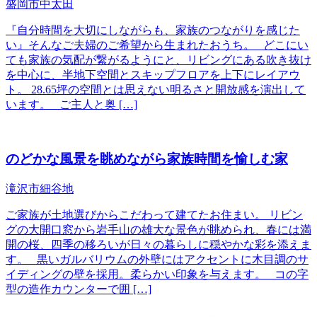
盛岡市中太田
『自分時間を大切にしながらも、家族のつながりを感じた
い』そんなご夫婦のご希望から生まれたおうち。 どこにい
ても家族の気配が繋がるようにと、リビングにある吹き抜け
を中心に、半地下空間とスキップフロアを上下にレイアウ
ト。 28.65坪の空間とは思えない明るさと開放感を演出して
います。 ご主人と奥 […]
のどかな風景を眺めながら家族時間を愉しむ家
滝沢市細谷地
ご家族が土地選びからこだわって建てたお住まい。 リビン
グの大開口窓から岩手山の雄大な景色が眺められ、春には満
開の桜、四季の移ろいが日々の暮らしに穏やかな彩を添えま
す。 黒いガルバリウムの外壁にはアクセントに木目調のサ
イディングの壁を採用。柔らかい印象を与えます。 コの字
型の造作カウンターで囲 […]