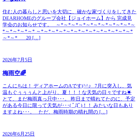
住む人の暮らしと思いを大切に、確かな家づくりをしてきた
DEARHOMEのグループ会社【ジョイホーム】から 完成見
学会のお知らせです。 ～*～*～*～*～*～*～*～*～*～*～
*～*～*～*～* ～*～*～*～*～*～*～*～*～*～*～*～*～*
～*～* 20 […]
2026年7月5日
梅雨空🌈
こんにちは！ ディアホームのAです(^^♪ 7月に突入し、気
温もぐぅぅぅんと上がり、夏！！！な天気の日々ですね☀
とて、まだ梅雨真っ只中･･･。 昨日まで晴れてたのに、予定
がある今日に限って天気が･･･( ﾟДﾟ)！！ みたいな日もあり
ますよね･･･。 ただ、梅雨時期の晴れ間の […]
2026年6月25日