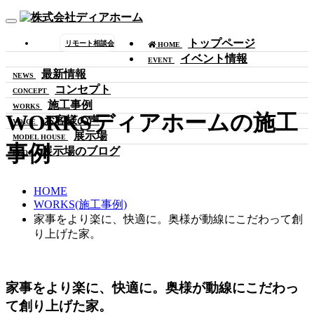
Toggle
navigation
トップページ
リモート相談会
HOME
イベント情報
EVENT
最新情報
NEWS
コンセプト
CONCEPT
施工事例
WORKS
WORKS
ディアホームの施工
お客様の声
VOICE
展示場
MODEL HOUSE
事例
展示場のブログ
BLOG
HOME
WORKS(施工事例)
家事をより楽に、快適に。奥様が動線にこだわって創
り上げた家。
家事をより楽に、快適に。奥様が動線にこだわっ
て創り上げた家。