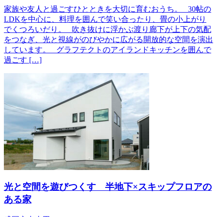
家族や友人と過ごすひとときを大切に育むおうち。 30帖の
LDKを中心に、料理を囲んで笑い合ったり、畳の小上がり
でくつろいだり。 吹き抜けに浮かぶ渡り廊下が上下の気配
をつなぎ、光と視線がのびやかに広がる開放的な空間を演出
しています。 グラフテクトのアイランドキッチンを囲んで
過ごす […]
光と空間を遊びつくす 半地下×スキップフロアの
ある家