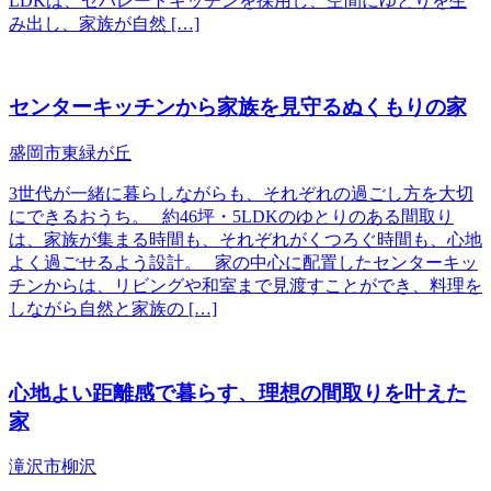
LDKは、セパレートキッチンを採用し、空間にゆとりを生
み出し、家族が自然 […]
センターキッチンから家族を見守るぬくもりの家
盛岡市東緑が丘
3世代が一緒に暮らしながらも、それぞれの過ごし方を大切
にできるおうち。 約46坪・5LDKのゆとりのある間取り
は、家族が集まる時間も、それぞれがくつろぐ時間も、心地
よく過ごせるよう設計。 家の中心に配置したセンターキッ
チンからは、リビングや和室まで見渡すことができ、料理を
しながら自然と家族の […]
心地よい距離感で暮らす、理想の間取りを叶えた
家
滝沢市柳沢