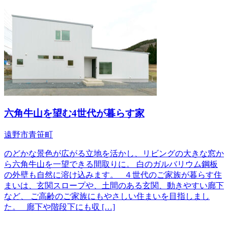
六角牛山を望む4世代が暮らす家
遠野市青笹町
のどかな景色が広がる立地を活かし、リビングの大きな窓か
ら六角牛山を一望できる間取りに。 白のガルバリウム鋼板
の外壁も自然に溶け込みます。 ４世代のご家族が暮らす住
まいは、玄関スロープや、土間のある玄関、動きやすい廊下
など、 ご高齢のご家族にもやさしい住まいを目指しまし
た。 廊下や階段下にも収 […]