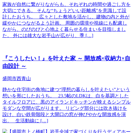
家族が自然に繋がりながらも、それぞれの時間や過ごし方を
大切にできる。 そんな“ちょうどいい距離感”を意識して設
計したおうち。 広々とした敷地を活かし、建物の内と外が
緩やかにつながるよう計画。 周囲の環境や視線にも配慮し
ながら、のびのびと心地よく暮らせる住まいを目指しまし
た。 外には雄大な岩手山が広がり、季 […]
『こうしたい！』を叶えた家 ～ 開放感×収納力×自
由設計 ～
盛岡市西青山
静かな住宅街の角地に建つ“理想の暮らしを叶えたい”という
想いを形にしたおうち。 23.5帖のLDKは、白を基調とした
タイルフロアに、黒のアイランドキッチンが映えるシンプル
モダンな空間が広がります。 リビング部分には吹き抜けを
設け、白い鉄骨階段と大開口の窓が伸びやかな開放感を演
出。 生活動線に […]