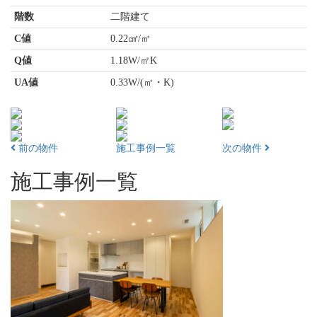
階数
二階建て
C値
0.22㎠/㎡
Q値
1.18W/㎡K
UA値
0.33W/(㎡・K)
前の物件
施工事例一覧
次の物件
施工事例一覧