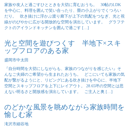
家族や友人と過ごすひとときを大切に育むおうち。 30帖のLDK
を中心に、料理を囲んで笑い合ったり、畳の小上がりでくつろい
だり。 吹き抜けに浮かぶ渡り廊下が上下の気配をつなぎ、光と視
線がのびやかに広がる開放的な空間を演出しています。 グラフテ
クトのアイランドキッチンを囲んで過ごす […]
光と空間を遊びつくす 半地下×スキ
ップフロアのある家
盛岡市中太田
『自分時間を大切にしながらも、家族のつながりを感じたい』そ
んなご夫婦のご希望から生まれたおうち。 どこにいても家族の気
配が繋がるようにと、リビングにある吹き抜けを中心に、半地下
空間とスキップフロアを上下にレイアウト。 28.65坪の空間とは思
えない明るさと開放感を演出しています。 ご主人と奥 […]
のどかな風景を眺めながら家族時間を
愉しむ家
滝沢市細谷地