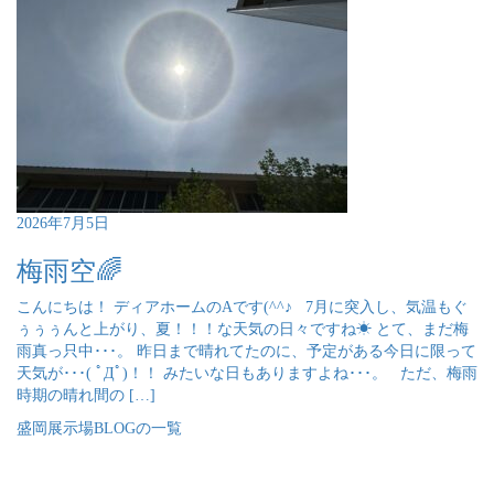
2026年7月5日
梅雨空🌈
こんにちは！ ディアホームのAです(^^♪ 7月に突入し、気温もぐ
ぅぅぅんと上がり、夏！！！な天気の日々ですね☀ とて、まだ梅
雨真っ只中･･･。 昨日まで晴れてたのに、予定がある今日に限って
天気が･･･( ﾟДﾟ)！！ みたいな日もありますよね･･･。 ただ、梅雨
時期の晴れ間の […]
盛岡展示場BLOGの一覧