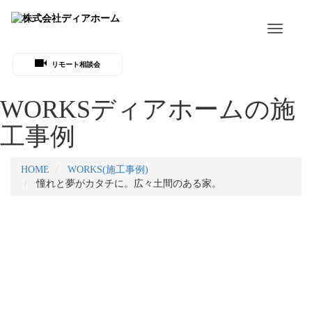
Toggle
navigati
リモート相談会
WORKS
ディアホームの施
工事例
HOME
WORKS(施工事例)
憧れと夢がカタチに。広々土間のある家。