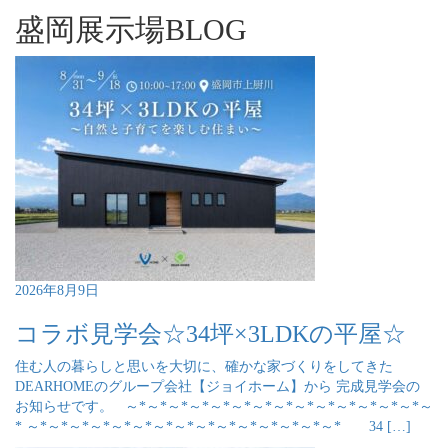
盛岡展示場BLOG
2026年8月9日
コラボ見学会☆34坪×3LDKの平屋☆
住む人の暮らしと思いを大切に、確かな家づくりをしてきた
DEARHOMEのグループ会社【ジョイホーム】から 完成見学会の
お知らせです。 ～*～*～*～*～*～*～*～*～*～*～*～*～*～*～
* ～*～*～*～*～*～*～*～*～*～*～*～*～*～*～* 34 […]