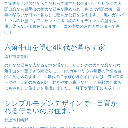
ご家族が土地選びからこだわって建てたお住まい。 リビングの大
開口窓から岩手山の雄大な景色が眺められ、春には満開の桜、四
季の移ろいが日々の暮らしに穏やかな彩を添えます。 黒いガルバ
リウムの外壁にはアクセントに木目調のサイディングの壁を採
用。柔らかい印象を与えます。 コの字型の造作カウンターで囲
[…]
六角牛山を望む4世代が暮らす家
遠野市青笹町
のどかな景色が広がる立地を活かし、リビングの大きな窓から六
角牛山を一望できる間取りに。 白のガルバリウム鋼板の外壁も自
然に溶け込みます。 ４世代のご家族が暮らす住まいは、玄関スロ
ープや、土間のある玄関、動きやすい廊下など、 ご高齢のご家族
にもやさしい住まいを目指しました。 廊下や階段下にも収 […]
シンプルモダンデザインで一目置か
れる佇まいのお住まい
北上市村崎野