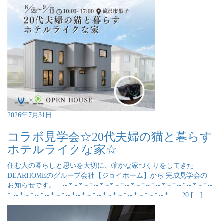
2026年7月31日
コラボ見学会☆20代夫婦の猫と暮らす
ホテルライクな家☆
住む人の暮らしと思いを大切に、確かな家づくりをしてきた
DEARHOMEのグループ会社【ジョイホーム】から 完成見学会の
お知らせです。 ～*～*～*～*～*～*～*～*～*～*～*～*～*～*～
* ～*～*～*～*～*～*～*～*～*～*～*～*～*～*～* 20 […]