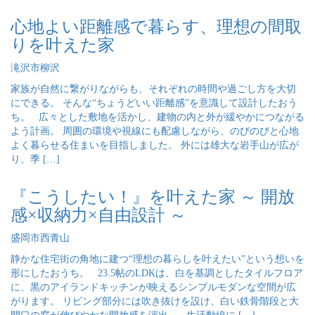
心地よい距離感で暮らす、理想の間取
りを叶えた家
滝沢市柳沢
家族が自然に繋がりながらも、それぞれの時間や過ごし方を大切
にできる。 そんな“ちょうどいい距離感”を意識して設計したおう
ち。 広々とした敷地を活かし、建物の内と外が緩やかにつながる
よう計画。 周囲の環境や視線にも配慮しながら、のびのびと心地
よく暮らせる住まいを目指しました。 外には雄大な岩手山が広が
り、季 […]
『こうしたい！』を叶えた家 ～ 開放
感×収納力×自由設計 ～
盛岡市西青山
静かな住宅街の角地に建つ“理想の暮らしを叶えたい”という想いを
形にしたおうち。 23.5帖のLDKは、白を基調としたタイルフロア
に、黒のアイランドキッチンが映えるシンプルモダンな空間が広
がります。 リビング部分には吹き抜けを設け、白い鉄骨階段と大