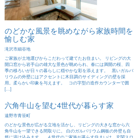
のどかな風景を眺めながら家族時間を
愉しむ家
滝沢市細谷地
ご家族が土地選びからこだわって建てたお住まい。 リビングの大
開口窓から岩手山の雄大な景色が眺められ、春には満開の桜、四
季の移ろいが日々の暮らしに穏やかな彩を添えます。 黒いガルバ
リウムの外壁にはアクセントに木目調のサイディングの壁を採
用。柔らかい印象を与えます。 コの字型の造作カウンターで囲
[…]
六角牛山を望む4世代が暮らす家
遠野市青笹町
のどかな景色が広がる立地を活かし、リビングの大きな窓から六
角牛山を一望できる間取りに。 白のガルバリウム鋼板の外壁も自
然に溶け込みます。 ４世代のご家族が暮らす住まいは、玄関スロ