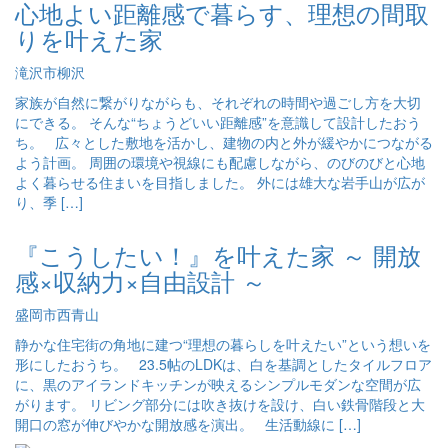
心地よい距離感で暮らす、理想の間取
りを叶えた家
滝沢市柳沢
家族が自然に繋がりながらも、それぞれの時間や過ごし方を大切
にできる。 そんな“ちょうどいい距離感”を意識して設計したおう
ち。 広々とした敷地を活かし、建物の内と外が緩やかにつながる
よう計画。 周囲の環境や視線にも配慮しながら、のびのびと心地
よく暮らせる住まいを目指しました。 外には雄大な岩手山が広が
り、季 […]
『こうしたい！』を叶えた家 ～ 開放
感×収納力×自由設計 ～
盛岡市西青山
静かな住宅街の角地に建つ“理想の暮らしを叶えたい”という想いを
形にしたおうち。 23.5帖のLDKは、白を基調としたタイルフロア
に、黒のアイランドキッチンが映えるシンプルモダンな空間が広
がります。 リビング部分には吹き抜けを設け、白い鉄骨階段と大
開口の窓が伸びやかな開放感を演出。 生活動線に […]