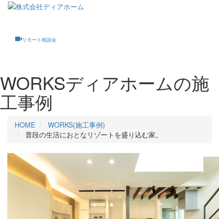
Toggle
navigati
リモート相談会
WORKS
ディアホームの施
工事例
HOME
WORKS(施工事例)
普段の生活におとなリゾートを盛り込む家。