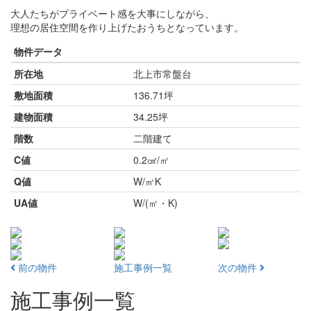
大人たちがプライベート感を大事にしながら、
理想の居住空間を作り上げたおうちとなっています。
物件データ
所在地
北上市常盤台
敷地面積
136.71坪
建物面積
34.25坪
階数
二階建て
C値
0.2㎠/㎡
Q値
W/㎡K
UA値
W/(㎡・K)
前の物件
施工事例一覧
次の物件
施工事例一覧