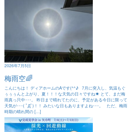
2026年7月5日
梅雨空🌈
こんにちは！ ディアホームのAです(^^♪ 7月に突入し、気温もぐ
ぅぅぅんと上がり、夏！！！な天気の日々ですね☀ とて、まだ梅
雨真っ只中･･･。 昨日まで晴れてたのに、予定がある今日に限って
天気が･･･( ﾟДﾟ)！！ みたいな日もありますよね･･･。 ただ、梅雨
時期の晴れ間の […]