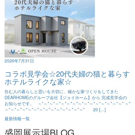
2026年7月31日
コラボ見学会☆20代夫婦の猫と暮らす
ホテルライクな家☆
住む人の暮らしと思いを大切に、確かな家づくりをしてきた
DEARHOMEのグループ会社【ジョイホーム】から 完成見学会の
お知らせです。 ～*～*～*～*～*～*～*～*～*～*～*～*～*～*～* ～*
～*～*～*～*～*～*～*～*～*～*～*～*～*～* 20 […]
最新情報一覧
盛岡展示場BLOG