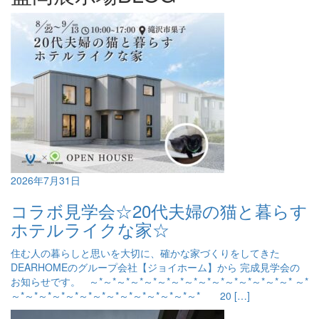
2026年7月31日
コラボ見学会☆20代夫婦の猫と暮らす
ホテルライクな家☆
住む人の暮らしと思いを大切に、確かな家づくりをしてきた
DEARHOMEのグループ会社【ジョイホーム】から 完成見学会の
お知らせです。 ～*～*～*～*～*～*～*～*～*～*～*～*～*～*～* ～*
～*～*～*～*～*～*～*～*～*～*～*～*～*～* 20 […]