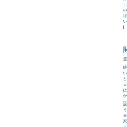
し
の
線
い
[
盛
静
い
と
る
は
か