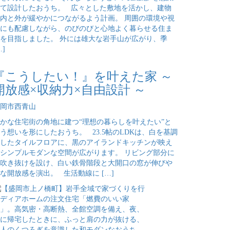
て設計したおうち。 広々とした敷地を活かし、建物
内と外が緩やかにつながるよう計画。 周囲の環境や視
にも配慮しながら、のびのびと心地よく暮らせる住ま
を目指しました。 外には雄大な岩手山が広がり、季
…]
『こうしたい！』を叶えた家 ～
開放感×収納力×自由設計 ～
岡市西青山
かな住宅街の角地に建つ“理想の暮らしを叶えたい”と
う想いを形にしたおうち。 23.5帖のLDKは、白を基調
したタイルフロアに、黒のアイランドキッチンが映え
シンプルモダンな空間が広がります。 リビング部分に
吹き抜けを設け、白い鉄骨階段と大開口の窓が伸びや
な開放感を演出。 生活動線に […]