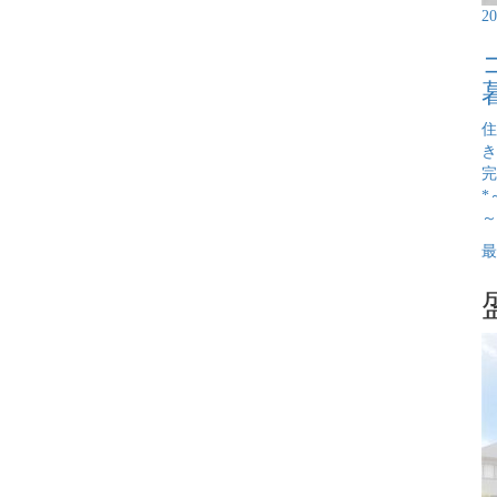
2
住
き
完
*
～
最