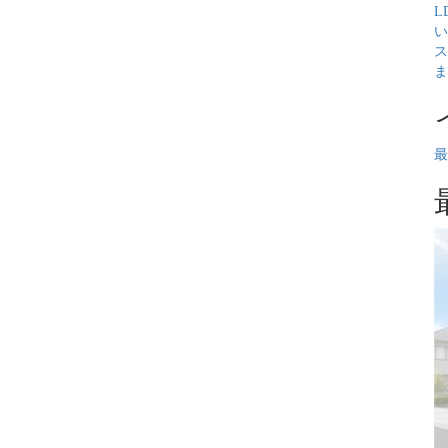
L
い
ス
ま
最