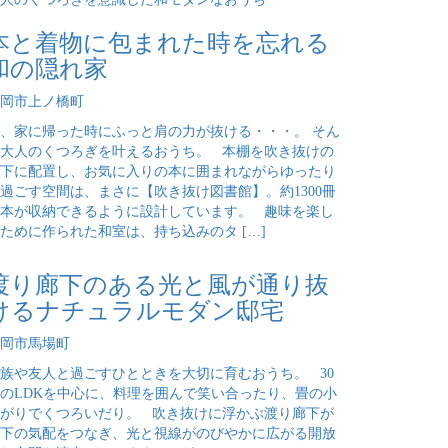
本と着物に包まれた時を忘れる
和の隠れ家
岡市上ノ橋町
、家に帰った時にふっと肩の力が抜ける・・・。 そん
大人のくつろぎを叶えるおうち。 本棚を吹き抜けの
下に配置し、お気に入りの本に囲まれながらゆったり
過ごす空間は、まさに【吹き抜け図書館】。約1300冊
本が収納できるように設計しています。 趣味を楽し
ために作られた和室は、持ち込みのタ […]
渡り廊下のある光と風が通り抜
けるナチュラルモダン邸宅
岡市馬場町
族や友人と過ごすひとときを大切に育むおうち。 30
のLDKを中心に、料理を囲んで笑い合ったり、畳の小
がりでくつろいだり。 吹き抜けに浮かぶ渡り廊下が
下の気配をつなぎ、光と視線がのびやかに広がる開放