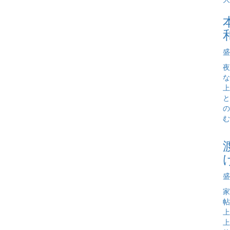
盛
夜
な
上
と
の
む
盛
家
帖
上
上