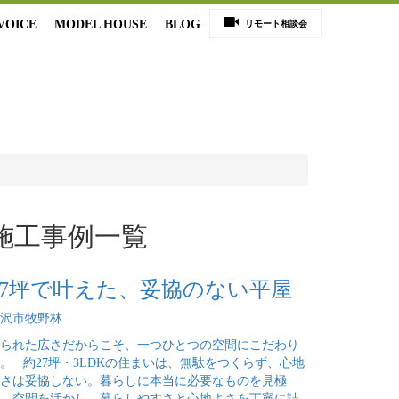
VOICE
MODEL HOUSE
BLOG
リモート相談会
施工事例一覧
27坪で叶えた、妥協のない平屋
沢市牧野林
られた広さだからこそ、一つひとつの空間にこだわり
。 約27坪・3LDKの住まいは、無駄をつくらず、心地
さは妥協しない。暮らしに本当に必要なものを見極
、空間を活かし、暮らしやすさと心地よさを丁寧に詰