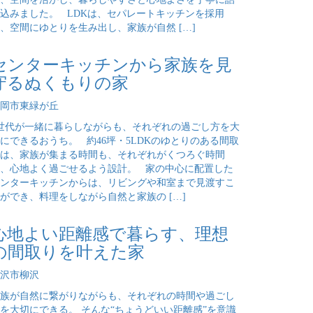
込みました。 LDKは、セパレートキッチンを採用
、空間にゆとりを生み出し、家族が自然 […]
センターキッチンから家族を見
守るぬくもりの家
岡市東緑が丘
世代が一緒に暮らしながらも、それぞれの過ごし方を大
にできるおうち。 約46坪・5LDKのゆとりのある間取
は、家族が集まる時間も、それぞれがくつろぐ時間
、心地よく過ごせるよう設計。 家の中心に配置した
ンターキッチンからは、リビングや和室まで見渡すこ
ができ、料理をしながら自然と家族の […]
心地よい距離感で暮らす、理想
の間取りを叶えた家
沢市柳沢
族が自然に繋がりながらも、それぞれの時間や過ごし
を大切にできる。 そんな“ちょうどいい距離感”を意識