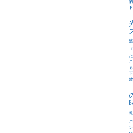
的
ド
盛
『
た
こ
る
下
放
滝
ご
ン