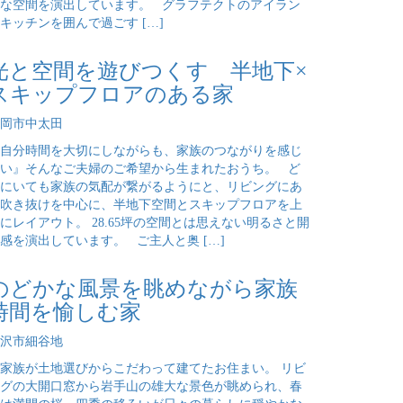
な空間を演出しています。 グラフテクトのアイラン
キッチンを囲んで過ごす […]
光と空間を遊びつくす 半地下×
スキップフロアのある家
岡市中太田
自分時間を大切にしながらも、家族のつながりを感じ
い』そんなご夫婦のご希望から生まれたおうち。 ど
にいても家族の気配が繋がるようにと、リビングにあ
吹き抜けを中心に、半地下空間とスキップフロアを上
にレイアウト。 28.65坪の空間とは思えない明るさと開
感を演出しています。 ご主人と奥 […]
のどかな風景を眺めながら家族
時間を愉しむ家
沢市細谷地
家族が土地選びからこだわって建てたお住まい。 リビ
グの大開口窓から岩手山の雄大な景色が眺められ、春