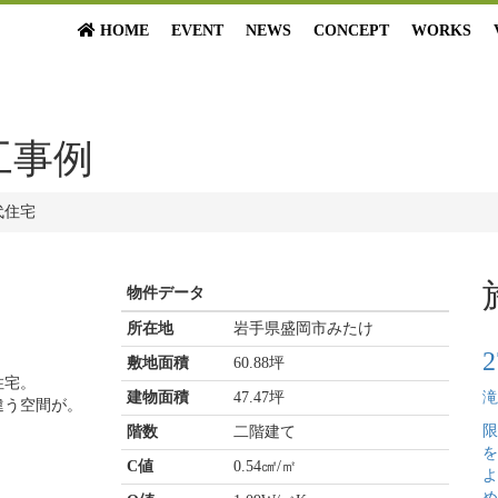
HOME
EVENT
NEWS
CONCEPT
WORKS
工事例
代住宅
物件データ
所在地
岩手県盛岡市みたけ
敷地面積
60.88坪
住宅。
建物面積
47.47坪
滝
違う空間が。
限
階数
二階建て
を
C値
0.54㎠/㎡
よ
め