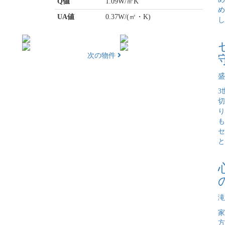
Q値
1.09W/㎡K
め
UA値
0.37W/(㎡・K)
し
次の物件
盛
3
切
り
も
セ
と
滝
家
方