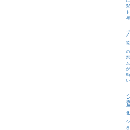
に
彩
ト
与
遠
の
窓
ム
が
動
い
北
シ
き