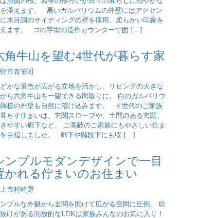
は満開の桜、四季の移ろいが日々の暮らしに穏やかな
を添えます。 黒いガルバリウムの外壁にはアクセン
に木目調のサイディングの壁を採用。柔らかい印象を
えます。 コの字型の造作カウンターで囲 […]
六角牛山を望む4世代が暮らす家
野市青笹町
どかな景色が広がる立地を活かし、リビングの大きな
から六角牛山を一望できる間取りに。 白のガルバリウ
鋼板の外壁も自然に溶け込みます。 ４世代のご家族
暮らす住まいは、玄関スロープや、土間のある玄関、
きやすい廊下など、 ご高齢のご家族にもやさしい住ま
を目指しました。 廊下や階段下にも収 […]
シンプルモダンデザインで一目
置かれる佇まいのお住まい
上市村崎野
ンプルな外観から玄関を開けて広がる空間に圧倒。 吹
抜けがある開放的なLDKは家族みんなのお気に入り！