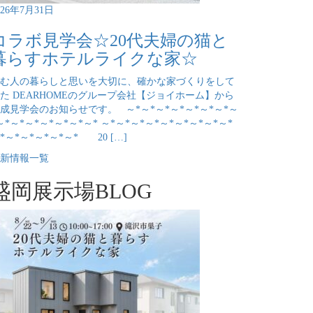
026年7月31日
コラボ見学会☆20代夫婦の猫と
暮らすホテルライクな家☆
む人の暮らしと思いを大切に、確かな家づくりをして
た DEARHOMEのグループ会社【ジョイホーム】から
成見学会のお知らせです。 ～*～*～*～*～*～*～*～
～*～*～*～*～*～*～* ～*～*～*～*～*～*～*～*～*
*～*～*～*～*～* 20 […]
新情報一覧
盛岡展示場BLOG