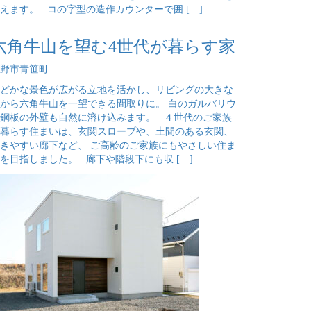
えます。 コの字型の造作カウンターで囲 […]
六角牛山を望む4世代が暮らす家
野市青笹町
どかな景色が広がる立地を活かし、リビングの大きな
から六角牛山を一望できる間取りに。 白のガルバリウ
鋼板の外壁も自然に溶け込みます。 ４世代のご家族
暮らす住まいは、玄関スロープや、土間のある玄関、
きやすい廊下など、 ご高齢のご家族にもやさしい住ま
を目指しました。 廊下や階段下にも収 […]