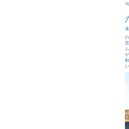
与
遠
の
窓
ム
が
動
い