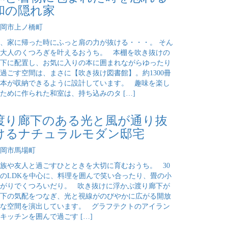
和の隠れ家
岡市上ノ橋町
、家に帰った時にふっと肩の力が抜ける・・・。 そん
大人のくつろぎを叶えるおうち。 本棚を吹き抜けの
下に配置し、お気に入りの本に囲まれながらゆったり
過ごす空間は、まさに【吹き抜け図書館】。約1300冊
本が収納できるように設計しています。 趣味を楽し
ために作られた和室は、持ち込みのタ […]
渡り廊下のある光と風が通り抜
けるナチュラルモダン邸宅
岡市馬場町
族や友人と過ごすひとときを大切に育むおうち。 30
のLDKを中心に、料理を囲んで笑い合ったり、畳の小
がりでくつろいだり。 吹き抜けに浮かぶ渡り廊下が
下の気配をつなぎ、光と視線がのびやかに広がる開放
な空間を演出しています。 グラフテクトのアイラン
キッチンを囲んで過ごす […]