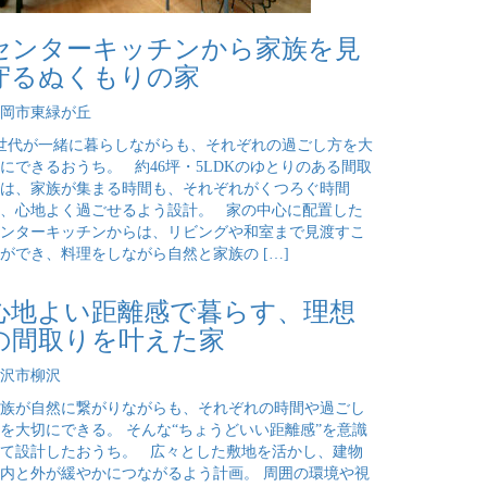
センターキッチンから家族を見
守るぬくもりの家
岡市東緑が丘
世代が一緒に暮らしながらも、それぞれの過ごし方を大
にできるおうち。 約46坪・5LDKのゆとりのある間取
は、家族が集まる時間も、それぞれがくつろぐ時間
、心地よく過ごせるよう設計。 家の中心に配置した
ンターキッチンからは、リビングや和室まで見渡すこ
ができ、料理をしながら自然と家族の […]
心地よい距離感で暮らす、理想
の間取りを叶えた家
沢市柳沢
族が自然に繋がりながらも、それぞれの時間や過ごし
を大切にできる。 そんな“ちょうどいい距離感”を意識
て設計したおうち。 広々とした敷地を活かし、建物
内と外が緩やかにつながるよう計画。 周囲の環境や視