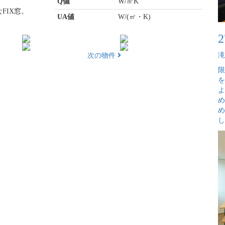
Q値
W/㎡K
FIX窓。
UA値
W/(㎡・K)
。
滝
次の物件
限
を
よ
め
め
し