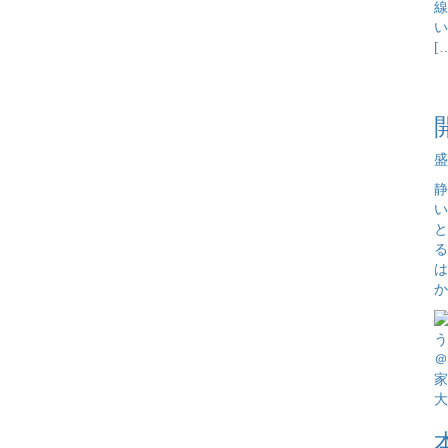
線
い
[
盛
静
い
と
る
は
か