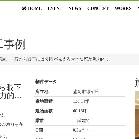
HOME
EVENT
NEWS
CONCEPT
WORKS
工事例
空調。 窓から眼下には公園が見える大きな窓が魅力的…
物件データ
ら眼下
所在地
盛岡市緑が丘
力的…
敷地面積
136.14坪
建物面積
60.13坪
成。
階数
二階建て
はの魅力を存
C値
0.3㎠/㎡
確保。