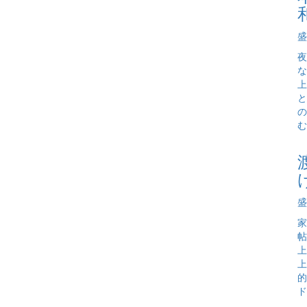
盛
夜
な
上
と
の
む
盛
家
帖
上
上
的
ド