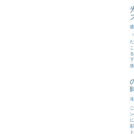
盛
『
た
こ
る
下
放
滝
ご
ン
に
彩
ト