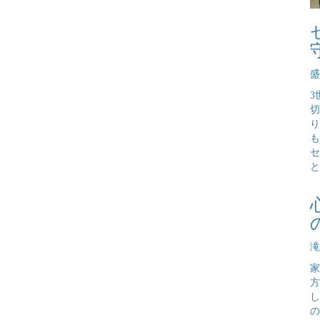
盛
3
切
り
も
セ
と
滝
家
方
し
の