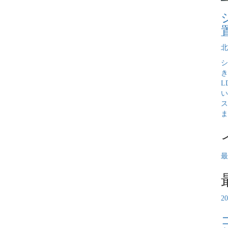
北
シ
き
L
い
ス
ま
最
2