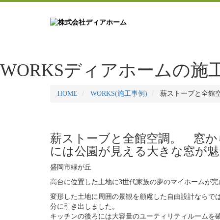
WORKS
ディアホームの施
HOME
WORKS(施工事例)
薪ストーブと全館
薪ストーブと全館空調。 窓か
には公園が見える大きな窓が魅
盛岡市緑が丘
高台に位置した土地に3世代家族の夢のマイホームが完
変形した土地に周囲の景観を顧慮した自由設計ならで
分に引き出しました。
キッチンの後ろには大容量のユーティリティルームを