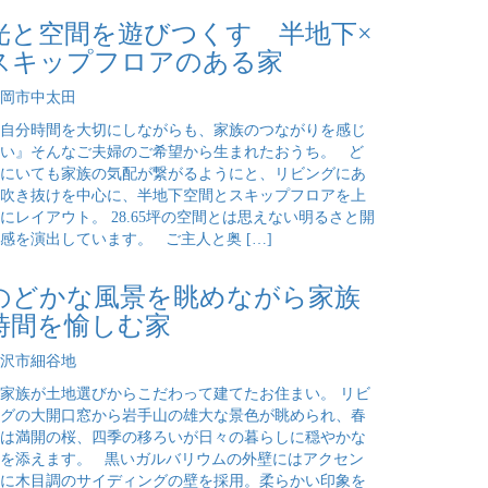
光と空間を遊びつくす 半地下×
スキップフロアのある家
岡市中太田
自分時間を大切にしながらも、家族のつながりを感じ
い』そんなご夫婦のご希望から生まれたおうち。 ど
にいても家族の気配が繋がるようにと、リビングにあ
吹き抜けを中心に、半地下空間とスキップフロアを上
にレイアウト。 28.65坪の空間とは思えない明るさと開
感を演出しています。 ご主人と奥 […]
のどかな風景を眺めながら家族
時間を愉しむ家
沢市細谷地
家族が土地選びからこだわって建てたお住まい。 リビ
グの大開口窓から岩手山の雄大な景色が眺められ、春
は満開の桜、四季の移ろいが日々の暮らしに穏やかな
を添えます。 黒いガルバリウムの外壁にはアクセン
に木目調のサイディングの壁を採用。柔らかい印象を