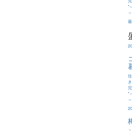
完
*
～
最
2
住
き
完
*
～
2
こ