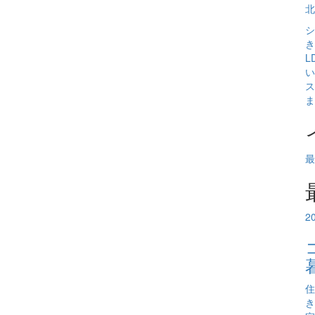
北
シ
き
L
い
ス
ま
最
2
住
き