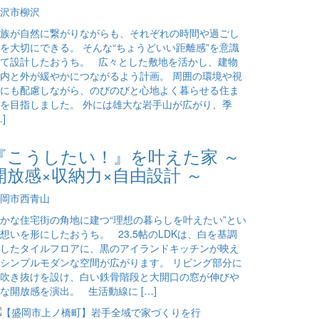
沢市柳沢
族が自然に繋がりながらも、それぞれの時間や過ごし
を大切にできる。 そんな“ちょうどいい距離感”を意識
て設計したおうち。 広々とした敷地を活かし、建物
内と外が緩やかにつながるよう計画。 周囲の環境や視
にも配慮しながら、のびのびと心地よく暮らせる住ま
を目指しました。 外には雄大な岩手山が広がり、季
…]
『こうしたい！』を叶えた家 ～
開放感×収納力×自由設計 ～
岡市西青山
かな住宅街の角地に建つ“理想の暮らしを叶えたい”とい
想いを形にしたおうち。 23.5帖のLDKは、白を基調
したタイルフロアに、黒のアイランドキッチンが映え
シンプルモダンな空間が広がります。 リビング部分に
吹き抜けを設け、白い鉄骨階段と大開口の窓が伸びや
な開放感を演出。 生活動線に […]