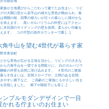
沢市細谷地
家族が土地選びからこだわって建てたお住まい。 リビ
グの大開口窓から岩手山の雄大な景色が眺められ、春
は満開の桜、四季の移ろいが日々の暮らしに穏やかな
を添えます。 黒いガルバリウムの外壁にはアクセン
に木目調のサイディングの壁を採用。柔らかい印象を
えます。 コの字型の造作カウンターで囲 […]
六角牛山を望む4世代が暮らす家
野市青笹町
どかな景色が広がる立地を活かし、リビングの大きな
から六角牛山を一望できる間取りに。 白のガルバリウ
鋼板の外壁も自然に溶け込みます。 ４世代のご家族
暮らす住まいは、玄関スロープや、土間のある玄関、
きやすい廊下など、 ご高齢のご家族にもやさしい住ま
を目指しました。 廊下や階段下にも収 […]
シンプルモダンデザインで一目
置かれる佇まいのお住まい