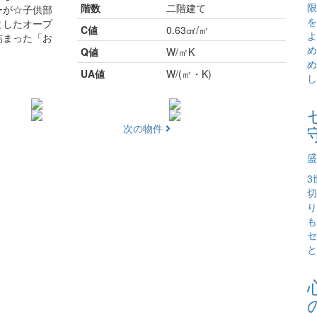
限
階数
二階建て
ーが☆子供部
を
としたオープ
C値
0.63㎠/㎡
よ
詰まった「お
め
Q値
W/㎡K
め
UA値
W/(㎡・K)
し
次の物件
盛
3
切
り
も
セ
と