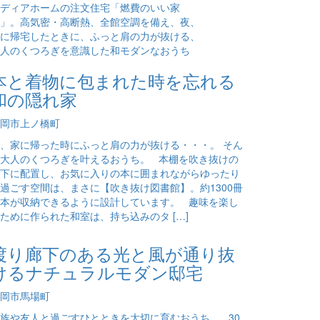
本と着物に包まれた時を忘れる
和の隠れ家
岡市上ノ橋町
、家に帰った時にふっと肩の力が抜ける・・・。 そん
大人のくつろぎを叶えるおうち。 本棚を吹き抜けの
下に配置し、お気に入りの本に囲まれながらゆったり
過ごす空間は、まさに【吹き抜け図書館】。約1300冊
本が収納できるように設計しています。 趣味を楽し
ために作られた和室は、持ち込みのタ […]
渡り廊下のある光と風が通り抜
けるナチュラルモダン邸宅
岡市馬場町
族や友人と過ごすひとときを大切に育むおうち。 30