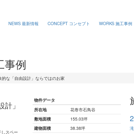
NEWS
最新情報
CONCEPT
コンセプト
WORKS
施工事例
工事例
象的な「自由設計」ならではのお家
物件データ
設計」
所在地
花巻市石鳥谷
敷地面積
155.03坪
建物面積
38.38坪
滝
干しスペー