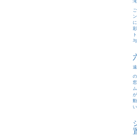
滝
ご
ン
に
彩
ト
与
遠
の
窓
ム
が
動
い