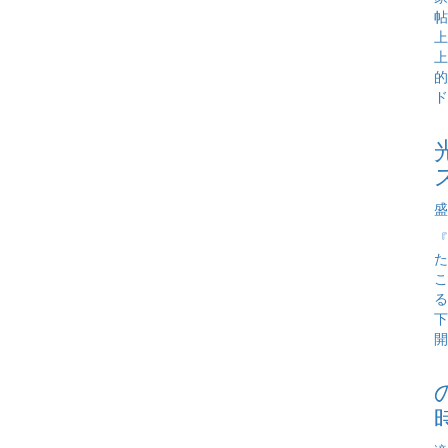
帖
上
上
的
ド
盛
『
た
こ
る
下
開