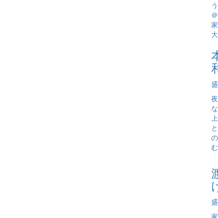
盛
夜
な
上
と
の
む
盛
家