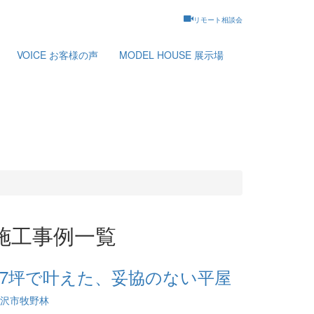
リモート相談会
VOICE
お客様の声
MODEL HOUSE
展示場
施工事例一覧
27坪で叶えた、妥協のない平屋
沢市牧野林