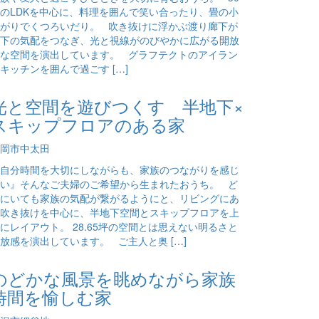
のLDKを中心に、料理を囲んで笑い合ったり、畳の小
がりでくつろいだり。 吹き抜けに浮かぶ渡り廊下が
下の気配をつなぎ、光と視線がのびやかに広がる開放
な空間を演出しています。 グラフテクトのアイラン
キッチンを囲んで過ごす […]
光と空間を遊びつくす 半地下×
スキップフロアのある家
岡市中太田
自分時間を大切にしながらも、家族のつながりを感じ
い』そんなご夫婦のご希望から生まれたおうち。 ど
にいても家族の気配が繋がるようにと、リビングにあ
吹き抜けを中心に、半地下空間とスキップフロアを上
にレイアウト。 28.65坪の空間とは思えない明るさと
放感を演出しています。 ご主人と奥 […]
のどかな風景を眺めながら家族
時間を愉しむ家