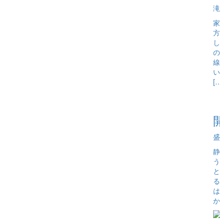
滝
家
方
し
の
線
い
[
盛
静
う
と
る
は
か