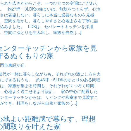
られた広さだからこそ、一つひとつの空間にこだわり
。 約27坪・3LDKの住まいは、無駄をつくらず、心地
さは妥協しない。暮らしに本当に必要なものを見極
、空間を活かし、暮らしやすさと心地よさを丁寧に詰
込みました。 LDKは、セパレートキッチンを採用
、空間にゆとりを生み出し、家族が自然 […]
センターキッチンから家族を見
守るぬくもりの家
岡市東緑が丘
世代が一緒に暮らしながらも、それぞれの過ごし方を大
にできるおうち。 約46坪・5LDKのゆとりのある間取
は、家族が集まる時間も、それぞれがくつろぐ時間
、心地よく過ごせるよう設計。 家の中心に配置した
ンターキッチンからは、リビングや和室まで見渡すこ
ができ、料理をしながら自然と家族の […]
心地よい距離感で暮らす、理想
の間取りを叶えた家