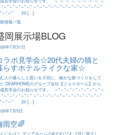
成見学会のお知らせです。 ～*～*～*～*～*～*～*～*～
～*～*～*～*～*～* ～*～*～*～*～*～*～*～*～*～*～*～*
*～*～* 20 […]
新情報一覧
盛岡展示場BLOG
026年7月31日
コラボ見学会☆20代夫婦の猫と
暮らすホテルライクな家☆
む人の暮らしと思いを大切に、確かな家づくりをして
た DEARHOMEのグループ会社【ジョイホーム】から
成見学会のお知らせです。 ～*～*～*～*～*～*～*～*～
～*～*～*～*～*～* ～*～*～*～*～*～*～*～*～*～*～*～*
*～*～* 20 […]
026年7月5日
梅雨空🌈
んにちは！ ディアホームのAです(^^♪ 7月に突入し、