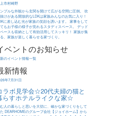
上市村崎野
ンプルな外観から玄関を開けて広がる空間に圧倒。 吹
抜けがある開放的なLDKは家族みんなのお気に入り！
DKに差し込む光が家族の笑顔を誘います。 家事をして
てもお子様の様子が見れるスタディスペース。 デッド
ペースも収納として有効活用してスッキリ！ 家族が集
る、家族が楽しく暮らせる家づくり。
イベントのお知らせ
新のイベント情報一覧
最新情報
026年7月31日
コラボ見学会☆20代夫婦の猫と
暮らすホテルライクな家☆
む人の暮らしと思いを大切に、確かな家づくりをして
た DEARHOMEのグループ会社【ジョイホーム】から