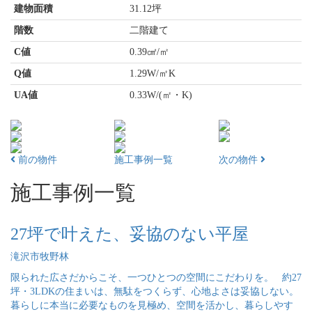
建物面積
31.12坪
階数
二階建て
C値
0.39㎠/㎡
Q値
1.29W/㎡K
UA値
0.33W/(㎡・K)
前の物件
施工事例一覧
次の物件
施工事例一覧
27坪で叶えた、妥協のない平屋
滝沢市牧野林
限られた広さだからこそ、一つひとつの空間にこだわりを。 約27
坪・3LDKの住まいは、無駄をつくらず、心地よさは妥協しない。
暮らしに本当に必要なものを見極め、空間を活かし、暮らしやす