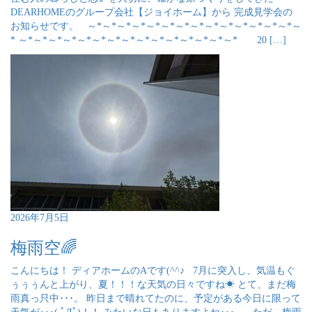
DEARHOMEのグループ会社【ジョイホーム】から 完成見学会の
お知らせです。 ～*～*～*～*～*～*～*～*～*～*～*～*～*～*～
* ～*～*～*～*～*～*～*～*～*～*～*～*～*～*～* 20 […]
2026年7月5日
梅雨空🌈
こんにちは！ ディアホームのAです(^^♪ 7月に突入し、気温もぐ
ぅぅぅんと上がり、夏！！！な天気の日々ですね☀ とて、まだ梅
雨真っ只中･･･。 昨日まで晴れてたのに、予定がある今日に限って