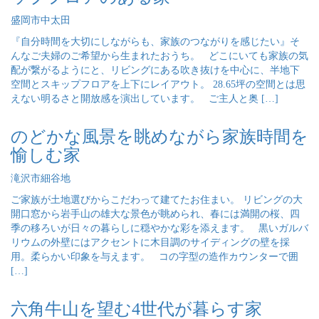
盛岡市中太田
『自分時間を大切にしながらも、家族のつながりを感じたい』そ
んなご夫婦のご希望から生まれたおうち。 どこにいても家族の気
配が繋がるようにと、リビングにある吹き抜けを中心に、半地下
空間とスキップフロアを上下にレイアウト。 28.65坪の空間とは思
えない明るさと開放感を演出しています。 ご主人と奥 […]
のどかな風景を眺めながら家族時間を
愉しむ家
滝沢市細谷地
ご家族が土地選びからこだわって建てたお住まい。 リビングの大
開口窓から岩手山の雄大な景色が眺められ、春には満開の桜、四
季の移ろいが日々の暮らしに穏やかな彩を添えます。 黒いガルバ
リウムの外壁にはアクセントに木目調のサイディングの壁を採
用。柔らかい印象を与えます。 コの字型の造作カウンターで囲
[…]
六角牛山を望む4世代が暮らす家