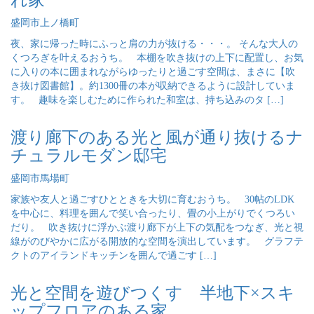
盛岡市上ノ橋町
夜、家に帰った時にふっと肩の力が抜ける・・・。 そんな大人の
くつろぎを叶えるおうち。 本棚を吹き抜けの上下に配置し、お気
に入りの本に囲まれながらゆったりと過ごす空間は、まさに【吹
き抜け図書館】。約1300冊の本が収納できるように設計していま
す。 趣味を楽しむために作られた和室は、持ち込みのタ […]
渡り廊下のある光と風が通り抜けるナ
チュラルモダン邸宅
盛岡市馬場町
家族や友人と過ごすひとときを大切に育むおうち。 30帖のLDK
を中心に、料理を囲んで笑い合ったり、畳の小上がりでくつろい
だり。 吹き抜けに浮かぶ渡り廊下が上下の気配をつなぎ、光と視
線がのびやかに広がる開放的な空間を演出しています。 グラフテ
クトのアイランドキッチンを囲んで過ごす […]
光と空間を遊びつくす 半地下×スキ
ップフロアのある家