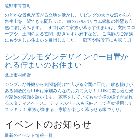
遠野市青笹町
のどかな景色が広がる立地を活かし、リビングの大きな窓から六
角牛山を一望できる間取りに。 白のガルバリウム鋼板の外壁も自
然に溶け込みます。 ４世代のご家族が暮らす住まいは、玄関スロ
ープや、土間のある玄関、動きやすい廊下など、 ご高齢のご家族
にもやさしい住まいを目指しました。 廊下や階段下にも収 […]
シンプルモダンデザインで一目置か
れる佇まいのお住まい
北上市村崎野
シンプルな外観から玄関を開けて広がる空間に圧倒。 吹き抜けが
ある開放的なLDKは家族みんなのお気に入り！ LDKに差し込む光
が家族の笑顔を誘います。 家事をしていてもお子様の様子が見れ
るスタディスペース。 デッドスペースも収納として有効活用して
スッキリ！ 家族が集まる、家族が楽しく暮らせる家づくり。
イベントのお知らせ
最新のイベント情報一覧