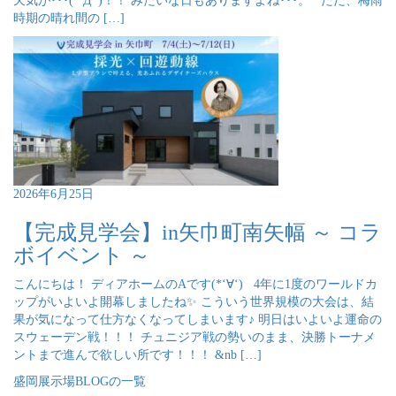
天気が･･･( ﾟДﾟ)！！ みたいな日もありますよね･･･。 ただ、梅雨
時期の晴れ間の […]
2026年6月25日
【完成見学会】in矢巾町南矢幅 ～ コラ
ボイベント ～
こんにちは！ ディアホームのAです(*‘∀‘) 4年に1度のワールドカ
ップがいよいよ開幕しましたね✨ こういう世界規模の大会は、結
果が気になって仕方なくなってしまいます♪ 明日はいよいよ運命の
スウェーデン戦！！！ チュニジア戦の勢いのまま、決勝トーナメ
ントまで進んで欲しい所です！！！ &nb […]
盛岡展示場BLOGの一覧