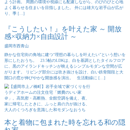
よう計画。 周囲の環境や視線にも配慮しながら、のびのびと心地
よく暮らせる住まいを目指しました。 外には雄大な岩手山が広が
り、季 […]
『こうしたい！』を叶えた家 ～ 開放
感×収納力×自由設計 ～
盛岡市西青山
静かな住宅街の角地に建つ“理想の暮らしを叶えたい”という想いを
形にしたおうち。 23.5帖のLDKは、白を基調としたタイルフロア
に、黒のアイランドキッチンが映えるシンプルモダンな空間が広
がります。 リビング部分には吹き抜けを設け、白い鉄骨階段と大
開口の窓が伸びやかな開放感を演出。 生活動線に […]
本と着物に包まれた時を忘れる和の隠
れ家