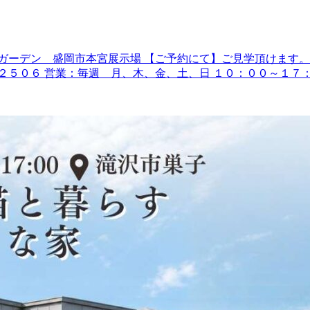
ガーデン 盛岡市本宮展示場 【ご予約にて】ご見学頂けます。
５０６ 営業：毎週 月、木、金、土、日 １０：００～１７：０