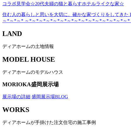
コラボ見学会☆20代夫婦の猫と暮らすホテルライクな家☆
住む人の暮らしと思いを大切に、確かな家づくりをしてきた DE
～*～*～* ～*～*～*～*～*～*～*～*～*～*～*～*～*～*～*
LAND
ディアホームの土地情報
MODEL HOUSE
ディアホームのモデルハウス
MORIOKA
盛岡展示場
展示場の詳細
盛岡展示場BLOG
WORKS
ディアホームが手掛けた注文住宅の施工事例