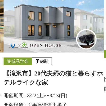
完成見学会
予約制
【滝沢市】20代夫婦の猫と暮らすホ
テルライクな家
開催期間 :
8/22(土)〜
9/13(日)
ア
開催場所 :
岩手県滝沢市巣子