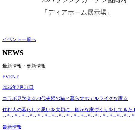
「ディアホーム展示場」
イベント一覧へ
NEWS
最新情報・更新情報
EVENT
2026年7月31日
コラボ見学会☆20代夫婦の猫と暮らすホテルライクな家☆
住む人の暮らしと思いを大切に、確かな家づくりをしてきた DE
～*～*～* ～*～*～*～*～*～*～*～*～*～*～*～*～*～*～*
最新情報