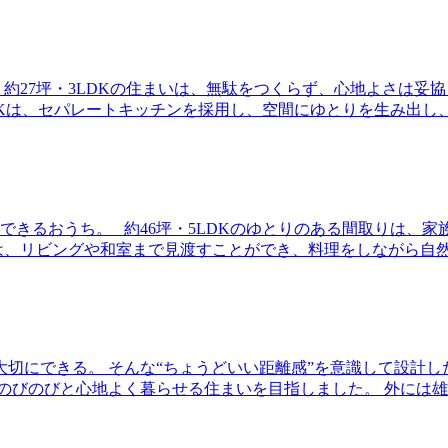
約27坪・3LDKの住まいは、無駄をつくらず、心地よさは妥
Kは、セパレートキッチンを採用し、空間にゆとりを生み出し、家
できるおうち。 約46坪・5LDKのゆとりのある間取りは、
、リビングや和室まで見渡すことができ、料理をしながら自然と
切にできる。 そんな“ちょうどいい距離感”を意識して設計
のびのびと心地よく暮らせる住まいを目指しました。 外には雄大