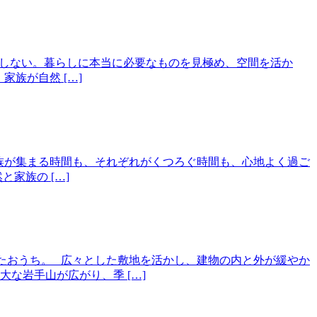
協しない。暮らしに本当に必要なものを見極め、空間を活か
族が自然 […]
家族が集まる時間も、それぞれがくつろぐ時間も、心地よく過ご
家族の […]
したおうち。 広々とした敷地を活かし、建物の内と外が緩やか
な岩手山が広がり、季 […]