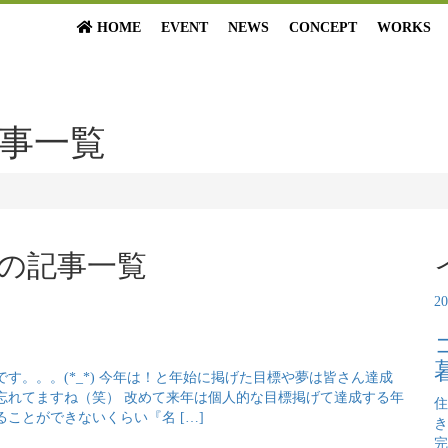
HOME
EVENT
NEWS
CONCEPT
WORKS
記事一覧
 の
記事一覧
2
す。。。(*_*) 今年は！と年始に掲げた目標や夢は皆さん達成
忘れてますね（笑） 改めて来年は個人的な目標掲げて達成する年
住
ることができないくらい『名 […]
き
完