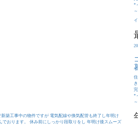
*
～
イ
2
住
き
完
*
～
で新築工事中の物件ですが 電気配線や換気配管も終了し年明け
んでおります。 休み前にしっかり段取りをし 年明け後スムーズ