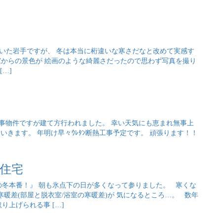
いた岩手ですが、 冬は本当に桁違いな寒さだなと改めて実感す
からの景色が 絵画のような綺麗さだったので思わず写真を撮り
…]
築工事物件ですが建て方行われました。 幸い天気にも恵まれ無事上
いきます。 年明け早々ｳﾚﾀﾝ断熱工事予定です。 頑張ります！！
住宅
の冬本番！』 朝も氷点下の日が多くなって参りました。 寒くな
暖差(部屋と脱衣室/浴室の寒暖差)が 気になるところ…。 数年
り上げられる事 […]