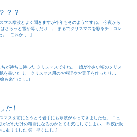
？？？
スマス寒波とよく聞きますが今年もそのようですね。 今夜から
はさらっと雪が薄くだけ…。 まるでクリスマスを彩るチョコレ
。 これか […]
たちが待ちに待った クリスマスですね。 娘が小さい頃のクリス
手紙を書いたり、 クリスマス用のお料理やお菓子を作ったり…
も来年に […]
した!
スマスを前にとうとう岩手にも寒波がやってきましたね。 ニュ
朝がどれだけの積雪になるのかとても気にしてしまい、 昨夜は防
走りました 笑 早くに […]