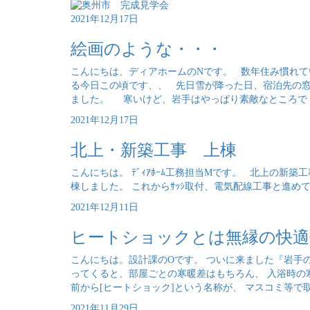
2021年12月17日
絵画のような・・・
こんにちは、ディアホームのNです。 数年住み慣れて
る今日この頃です、、 先日雪が降った日、宿泊先の窓
ました。 寒いけど、岩手はやっぱり素敵なところで [
2021年12月17日
北上・新築工事 上棟
こんにちは。 ﾃﾞｨｱﾎｰﾑ工務担当Mです。 北上の新
棟しました。 これからｻｯｼ取付、電気配線工事と進めて
2021年12月11日
ヒートショックとは無縁の快適
こんにちは。設計課のOです。 ついに来ました『岩手
ってくると、部屋ごとの寒暖差はもちろん、 入浴時の寒
前から[ヒートショック]という名称が、 マスコミ等で取
2021年11月29日