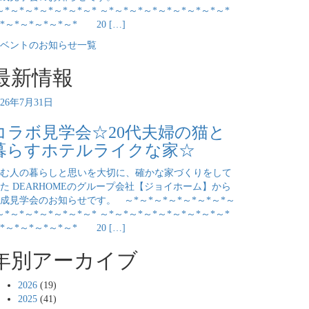
～*～*～*～*～*～*～* ～*～*～*～*～*～*～*～*～*
*～*～*～*～*～* 20 […]
ベントのお知らせ一覧
最新情報
026年7月31日
コラボ見学会☆20代夫婦の猫と
暮らすホテルライクな家☆
む人の暮らしと思いを大切に、確かな家づくりをして
た DEARHOMEのグループ会社【ジョイホーム】から
成見学会のお知らせです。 ～*～*～*～*～*～*～*～
～*～*～*～*～*～*～* ～*～*～*～*～*～*～*～*～*
*～*～*～*～*～* 20 […]
年別アーカイブ
2026
(19)
2025
(41)