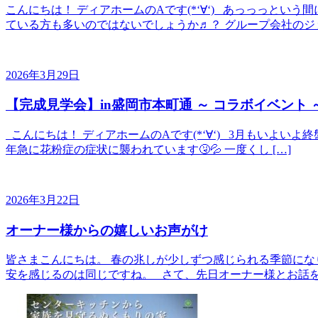
こんにちは！ ディアホームのAです(*‘∀‘) あっっっと
ている方も多いのではないでしょうか♬？ グループ会社のジョ
2026年3月29日
【完成見学会】in盛岡市本町通 ～ コラボイベント 
こんにちは！ ディアホームのAです(*‘∀‘) 3月もいよい
年急に花粉症の症状に襲われています🤧💦 一度くし […]
2026年3月22日
オーナー様からの嬉しいお声がけ
皆さまこんにちは。 春の兆しが少しずつ感じられる季節にな
安を感じるのは同じですね。 さて、先日オーナー様とお話を