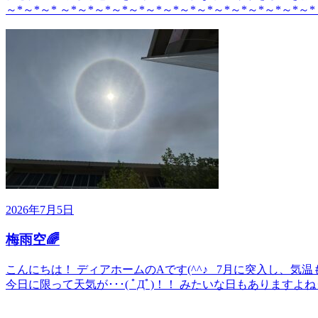
～*～*～* ～*～*～*～*～*～*～*～*～*～*～*～*～*～*～*
2026年7月5日
梅雨空🌈
こんにちは！ ディアホームのAです(^^♪ 7月に突入し、
今日に限って天気が･･･( ﾟДﾟ)！！ みたいな日もありますよね