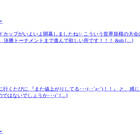
～
ワールドカップがいよいよ開幕しましたね✨ こういう世界規模の
決勝トーナメントまで進んで欲しい所です！！！ &nb […]
に行くたびに 『また値上がりしてる･･･(; ･`д･´)！！』 
ないでしょうか･･･(´ […]
～