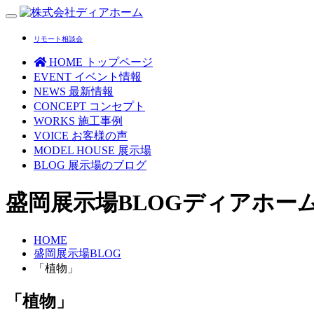
Toggle
navigation
リモート相談会
HOME
トップページ
EVENT
イベント情報
NEWS
最新情報
CONCEPT
コンセプト
WORKS
施工事例
VOICE
お客様の声
MODEL HOUSE
展示場
BLOG
展示場のブログ
盛岡展示場BLOG
ディアホー
HOME
盛岡展示場BLOG
「植物」
「植物」