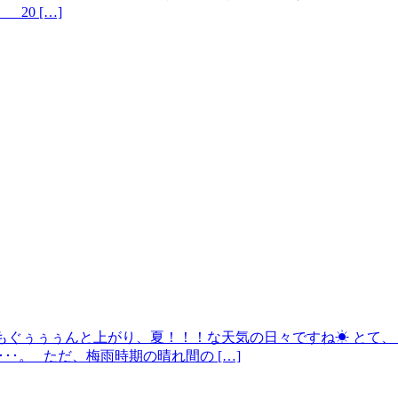
 20 […]
気温もぐぅぅぅんと上がり、夏！！！な天気の日々ですね☀ とて、
･･･。 ただ、梅雨時期の晴れ間の […]