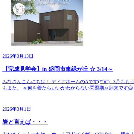
2026年3月13日
【完成見学会】in 盛岡市東緑が丘 ☆ 3/14～
みなさんこんにちは！ ディアホームのAです(*‘∀‘) 3月
もまた、 ≪何を着たらいいかわからない問題期≫到来です😥 
2026年3月1日
岩と言えば・・・