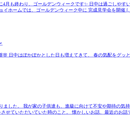
いう間に4月も終わり、ゴールデンウィークです✨ 日中は過ごしや
イホームでは、ゴールデンウィーク中に 完成見学会を開催 […
～
よ終盤🌸 日中はぽかぽかとした日も増えてきて、 春の気配をグ
りました。 我が家の子供達も、進級に向けて不安や期待の気持
させていただいていた時のこと。 懐かしいお話、最近のお話で楽