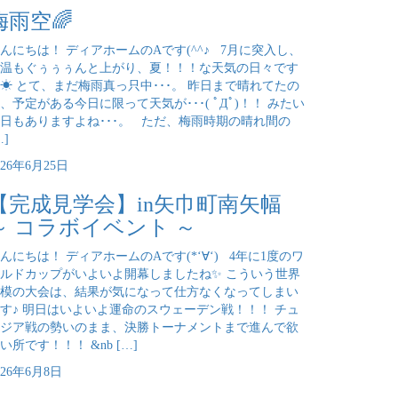
梅雨空🌈
んにちは！ ディアホームのAです(^^♪ 7月に突入し、
温もぐぅぅぅんと上がり、夏！！！な天気の日々です
☀ とて、まだ梅雨真っ只中･･･。 昨日まで晴れてたの
、予定がある今日に限って天気が･･･( ﾟДﾟ)！！ みたい
日もありますよね･･･。 ただ、梅雨時期の晴れ間の
…]
026年6月25日
【完成見学会】in矢巾町南矢幅
～ コラボイベント ～
んにちは！ ディアホームのAです(*‘∀‘) 4年に1度のワ
ルドカップがいよいよ開幕しましたね✨ こういう世界
模の大会は、結果が気になって仕方なくなってしまい
す♪ 明日はいよいよ運命のスウェーデン戦！！！ チュ
ジア戦の勢いのまま、決勝トーナメントまで進んで欲
い所です！！！ &nb […]
026年6月8日