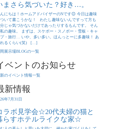
いまさら気づいた？好き…。
んにちは！ホームアドバイザーのNです😊 今日は趣味
ついて書こうかな！ わたし趣味ないんですって方も
分じゃ気づかないだけであったりするもんです。 そん
私の趣味。 まずは、スケボー・スノボー・雪板・キャ
プ・旅行… いや、多い多い。ほんっとーに多趣味！ あ
れるくらい(笑) […]
岡展示場BLOGの一覧
イベントのお知らせ
新のイベント情報一覧
最新情報
026年7月31日
コラボ見学会☆20代夫婦の猫と
暮らすホテルライクな家☆
む人の暮らしと思いを大切に、確かな家づくりをして