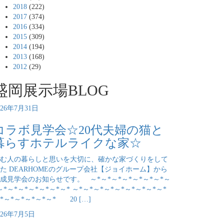
2018
(222)
2017
(374)
2016
(334)
2015
(309)
2014
(194)
2013
(168)
2012
(29)
盛岡展示場BLOG
026年7月31日
コラボ見学会☆20代夫婦の猫と
暮らすホテルライクな家☆
む人の暮らしと思いを大切に、確かな家づくりをして
た DEARHOMEのグループ会社【ジョイホーム】から
成見学会のお知らせです。 ～*～*～*～*～*～*～*～
～*～*～*～*～*～*～* ～*～*～*～*～*～*～*～*～*
*～*～*～*～*～* 20 […]
026年7月5日