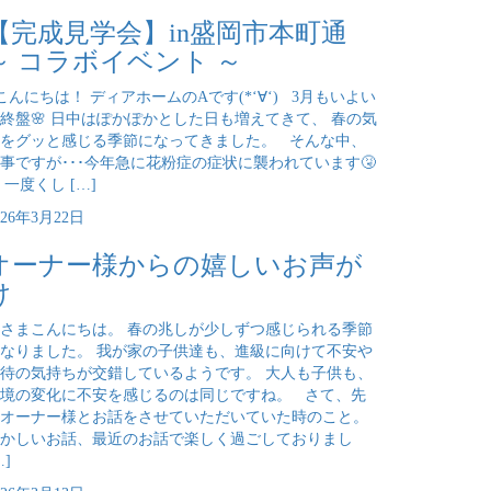
【完成見学会】in盛岡市本町通
～ コラボイベント ～
んにちは！ ディアホームのAです(*‘∀‘) 3月もいよい
終盤🌸 日中はぽかぽかとした日も増えてきて、 春の気
をグッと感じる季節になってきました。 そんな中、
事ですが･･･今年急に花粉症の症状に襲われています🤧
 一度くし […]
026年3月22日
オーナー様からの嬉しいお声が
け
さまこんにちは。 春の兆しが少しずつ感じられる季節
なりました。 我が家の子供達も、進級に向けて不安や
待の気持ちが交錯しているようです。 大人も子供も、
境の変化に不安を感じるのは同じですね。 さて、先
オーナー様とお話をさせていただいていた時のこと。
かしいお話、最近のお話で楽しく過ごしておりまし
…]