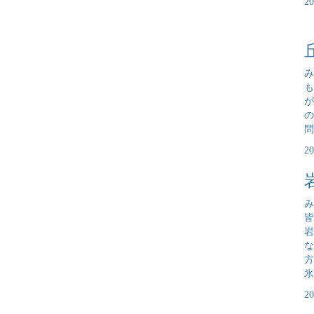
2
み
も
が
の
問
2
み
岩
な
氷
2