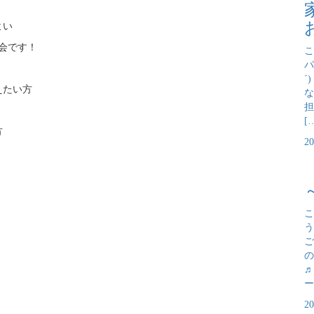
よい
会です！
こ
パ
´
えたい方
な
担
[
方
2
こ
う
ご
の
♬
ー
2