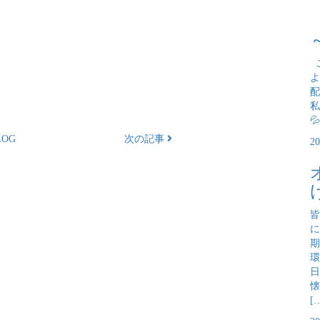
こ
よ
配
私

OG
次の記事
2
皆
に
期
環
日
懐
[