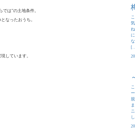
らでは”の土地条件。
こ
つとなったおうち。
気
ね
に
な
[
実現しています。
2
こ
ー
規
ま
ニ
し
2