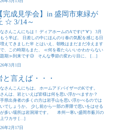
026年3月13日
【完成見学会】in 盛岡市東緑が
丘 ☆ 3/14～
なさんこんにちは！ ディアホームのAです(*‘∀‘) 3月
もう半ば。 日差しの中にほんのり春の気配を感じる日
増えてきました🌸 とはいえ、朝晩はまだまだ冷えます
で、この時期もまた、 ≪何を着たらいいかわからない
題期≫到来です😥 そんな季節の変わり目に、 […]
026年3月1日
岩と言えば・・・
なさんこんにちは。 ホームアドバイザーのKです。
皆さんは、岩といえば皆様は何を思い浮かべますか？
手県出身者の多くの方は岩手山を思い浮かべるのでは
いでしょうか。 少し前から一部の界隈で思いをはせる
方が多い場所は岩洞湖です。 本州一寒い盛岡市薮川の
上ワカサ […]
026年2月17日