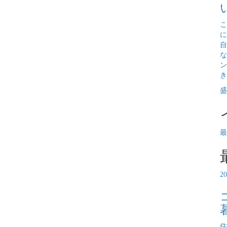
こ
に
自
な
ン
き
盛
最
2
住