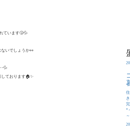
ています🤧💦
ないでしょうか👀
2
💦
しております🏠✨
住
き
完
*
～
2