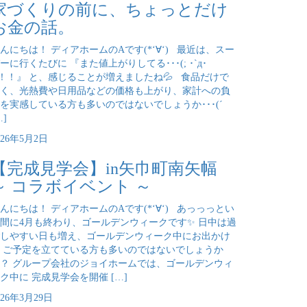
家づくりの前に、ちょっとだけ
お金の話。
んにちは！ ディアホームのAです(*‘∀‘) 最近は、スー
ーに行くたびに 『また値上がりしてる･･･(; ･`д･
)！！』 と、感じることが増えましたね💦 食品だけで
く、光熱費や日用品などの価格も上がり、家計への負
を実感している方も多いのではないでしょうか･･･(´
…]
026年5月2日
【完成見学会】in矢巾町南矢幅
～ コラボイベント ～
んにちは！ ディアホームのAです(*‘∀‘) あっっっとい
間に4月も終わり、ゴールデンウィークです✨ 日中は過
しやすい日も増え、ゴールデンウィーク中にお出かけ
 ご予定を立てている方も多いのではないでしょうか
？ グループ会社のジョイホームでは、ゴールデンウィ
ク中に 完成見学会を開催 […]
026年3月29日