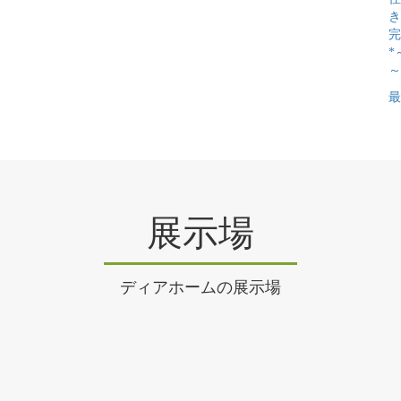
き
完
*
～
最
展示場
ディアホームの展示場