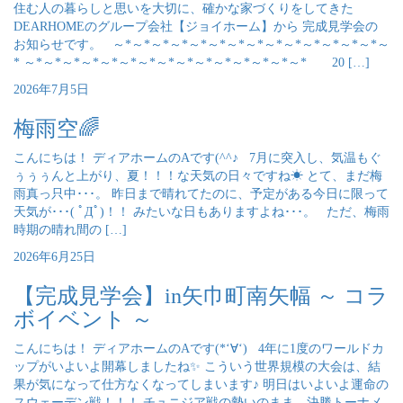
住む人の暮らしと思いを大切に、確かな家づくりをしてきた
DEARHOMEのグループ会社【ジョイホーム】から 完成見学会の
お知らせです。 ～*～*～*～*～*～*～*～*～*～*～*～*～*～*～
* ～*～*～*～*～*～*～*～*～*～*～*～*～*～*～* 20 […]
2026年7月5日
梅雨空🌈
こんにちは！ ディアホームのAです(^^♪ 7月に突入し、気温もぐ
ぅぅぅんと上がり、夏！！！な天気の日々ですね☀ とて、まだ梅
雨真っ只中･･･。 昨日まで晴れてたのに、予定がある今日に限って
天気が･･･( ﾟДﾟ)！！ みたいな日もありますよね･･･。 ただ、梅雨
時期の晴れ間の […]
2026年6月25日
【完成見学会】in矢巾町南矢幅 ～ コラ
ボイベント ～
こんにちは！ ディアホームのAです(*‘∀‘) 4年に1度のワールドカ
ップがいよいよ開幕しましたね✨ こういう世界規模の大会は、結
果が気になって仕方なくなってしまいます♪ 明日はいよいよ運命の
スウェーデン戦！！！ チュニジア戦の勢いのまま、決勝トーナメ