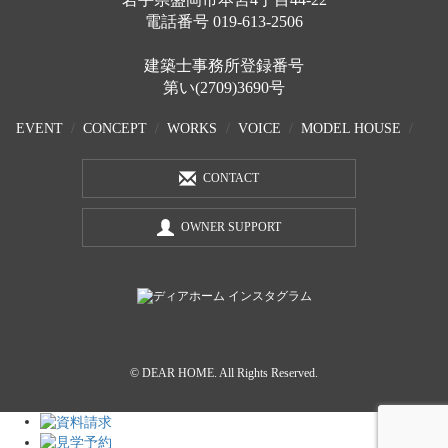
電話番号
019-613-2506
建築士事務所登録番号
第い(2709)3690号
EVENT
CONCEPT
WORKS
VOICE
MODEL HOUSE
CONTACT
OWNER SUPPORT
© DEAR HOME. All Rights Reserved.