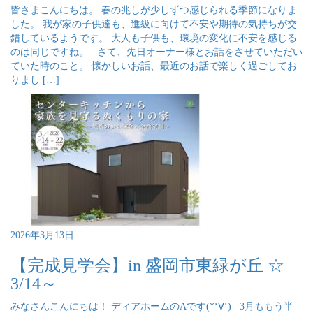
皆さまこんにちは。 春の兆しが少しずつ感じられる季節になりま
した。 我が家の子供達も、進級に向けて不安や期待の気持ちが交
錯しているようです。 大人も子供も、環境の変化に不安を感じる
のは同じですね。 さて、先日オーナー様とお話をさせていただい
ていた時のこと。 懐かしいお話、最近のお話で楽しく過ごしてお
りまし […]
2026年3月13日
【完成見学会】in 盛岡市東緑が丘 ☆
3/14～
みなさんこんにちは！ ディアホームのAです(*‘∀‘) 3月ももう半