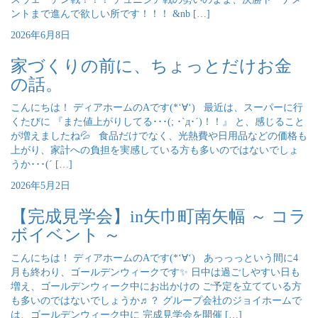
ントまで進んで欲しい所です！！！ &nb […]
2026年6月8日
家づくりの前に、ちょっとだけお金
の話。
こんにちは！ ディアホームのAです(*‘∀‘) 最近は、スーパーに行
くたびに 『また値上がりしてる･･･(; ･`д･´)！！』 と、感じること
が増えましたね💦 食品だけでなく、光熱費や日用品などの価格も
上がり、家計への負担を実感している方も多いのではないでしょ
うか･･･(´ […]
2026年5月2日
【完成見学会】in矢巾町南矢幅 ～ コラ
ボイベント ～
こんにちは！ ディアホームのAです(*‘∀‘) あっっっという間に4
月も終わり、ゴールデンウィークです✨ 日中は過ごしやすい日も
増え、ゴールデンウィーク中にお出かけの ご予定を立てている方
も多いのではないでしょうか♬？ グループ会社のジョイホームで
は、ゴールデンウィーク中に 完成見学会を開催 […]