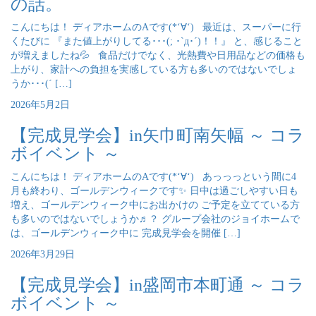
の話。
こんにちは！ ディアホームのAです(*‘∀‘) 最近は、スーパーに行
くたびに 『また値上がりしてる･･･(; ･`д･´)！！』 と、感じること
が増えましたね💦 食品だけでなく、光熱費や日用品などの価格も
上がり、家計への負担を実感している方も多いのではないでしょ
うか･･･(´ […]
2026年5月2日
【完成見学会】in矢巾町南矢幅 ～ コラ
ボイベント ～
こんにちは！ ディアホームのAです(*‘∀‘) あっっっという間に4
月も終わり、ゴールデンウィークです✨ 日中は過ごしやすい日も
増え、ゴールデンウィーク中にお出かけの ご予定を立てている方
も多いのではないでしょうか♬？ グループ会社のジョイホームで
は、ゴールデンウィーク中に 完成見学会を開催 […]
2026年3月29日
【完成見学会】in盛岡市本町通 ～ コラ
ボイベント ～