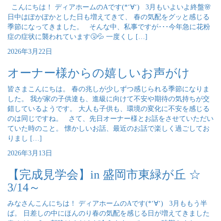
こんにちは！ ディアホームのAです(*‘∀‘) 3月もいよいよ終盤🌸
日中はぽかぽかとした日も増えてきて、 春の気配をグッと感じる
季節になってきました。 そんな中、私事ですが･･･今年急に花粉
症の症状に襲われています🤧💦 一度くし […]
2026年3月22日
オーナー様からの嬉しいお声がけ
皆さまこんにちは。 春の兆しが少しずつ感じられる季節になりま
した。 我が家の子供達も、進級に向けて不安や期待の気持ちが交
錯しているようです。 大人も子供も、環境の変化に不安を感じる
のは同じですね。 さて、先日オーナー様とお話をさせていただい
ていた時のこと。 懐かしいお話、最近のお話で楽しく過ごしてお
りまし […]
2026年3月13日
【完成見学会】in 盛岡市東緑が丘 ☆
3/14～
みなさんこんにちは！ ディアホームのAです(*‘∀‘) 3月ももう半
ば。 日差しの中にほんのり春の気配を感じる日が増えてきました