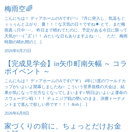
梅雨空🌈
こんにちは！ ディアホームのAです(^^♪ 7月に突入し、気温もぐ
ぅぅぅんと上がり、夏！！！な天気の日々ですね☀ とて、まだ梅
雨真っ只中･･･。 昨日まで晴れてたのに、予定がある今日に限って
天気が･･･( ﾟДﾟ)！！ みたいな日もありますよね･･･。 ただ、梅雨
時期の晴れ間の […]
2026年6月25日
【完成見学会】in矢巾町南矢幅 ～ コラ
ボイベント ～
こんにちは！ ディアホームのAです(*‘∀‘) 4年に1度のワールドカ
ップがいよいよ開幕しましたね✨ こういう世界規模の大会は、結
果が気になって仕方なくなってしまいます♪ 明日はいよいよ運命の
スウェーデン戦！！！ チュニジア戦の勢いのまま、決勝トーナメ
ントまで進んで欲しい所です！！！ &nb […]
2026年6月8日
家づくりの前に、ちょっとだけお金