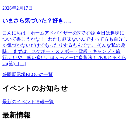
2026年2月17日
いまさら気づいた？好き…。
こんにちは！ホームアドバイザーのNです😊 今日は趣味に
ついて書こうかな！ わたし趣味ないんですって方も自分じ
ゃ気づかないだけであったりするもんです。 そんな私の趣
味。 まずは、スケボー・スノボー・雪板・キャンプ・旅
行… いや、多い多い。ほんっとーに多趣味！ あきれるくら
い(笑) […]
盛岡展示場BLOGの一覧
イベントのお知らせ
最新のイベント情報一覧
最新情報