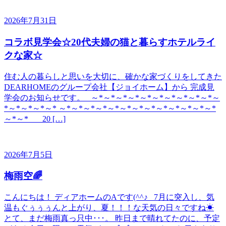
2026年7月31日
コラボ見学会☆20代夫婦の猫と暮らすホテルライ
クな家☆
住む人の暮らしと思いを大切に、確かな家づくりをしてきた
DEARHOMEのグループ会社【ジョイホーム】から 完成見
学会のお知らせです。 ～*～*～*～*～*～*～*～*～*～*～
*～*～*～*～* ～*～*～*～*～*～*～*～*～*～*～*～*～*
～*～* 20 […]
2026年7月5日
梅雨空🌈
こんにちは！ ディアホームのAです(^^♪ 7月に突入し、気
温もぐぅぅぅんと上がり、夏！！！な天気の日々ですね☀
とて、まだ梅雨真っ只中･･･。 昨日まで晴れてたのに、予定