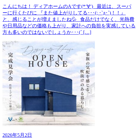
こんにちは！ ディアホームのAです(*‘∀‘) 最近は、スーパ
ーに行くたびに 『また値上がりしてる･･･(; ･`д･´)！！』
と、感じることが増えましたね💦 食品だけでなく、光熱費
や日用品などの価格も上がり、家計への負担を実感している
方も多いのではないでしょうか･･･(´ […]
2026年5月2日