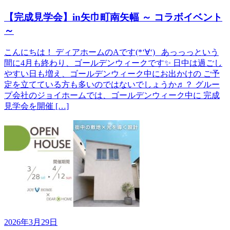
【完成見学会】in矢巾町南矢幅 ～ コラボイベント
～
こんにちは！ ディアホームのAです(*‘∀‘) あっっっという
間に4月も終わり、ゴールデンウィークです✨ 日中は過ごし
やすい日も増え、ゴールデンウィーク中にお出かけの ご予
定を立てている方も多いのではないでしょうか♬？ グルー
プ会社のジョイホームでは、ゴールデンウィーク中に 完成
見学会を開催 […]
2026年3月29日