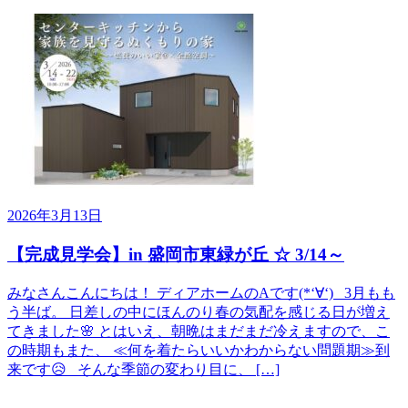
2026年3月13日
【完成見学会】in 盛岡市東緑が丘 ☆ 3/14～
みなさんこんにちは！ ディアホームのAです(*‘∀‘) 3月もも
う半ば。 日差しの中にほんのり春の気配を感じる日が増え
てきました🌸 とはいえ、朝晩はまだまだ冷えますので、こ
の時期もまた、 ≪何を着たらいいかわからない問題期≫到
来です😥 そんな季節の変わり目に、 […]