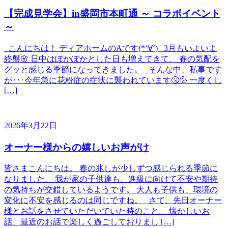
【完成見学会】in盛岡市本町通 ～ コラボイベント
～
こんにちは！ ディアホームのAです(*‘∀‘) 3月もいよいよ
終盤🌸 日中はぽかぽかとした日も増えてきて、 春の気配を
グッと感じる季節になってきました。 そんな中、私事です
が･･･今年急に花粉症の症状に襲われています🤧💦 一度くし
[…]
2026年3月22日
オーナー様からの嬉しいお声がけ
皆さまこんにちは。 春の兆しが少しずつ感じられる季節に
なりました。 我が家の子供達も、進級に向けて不安や期待
の気持ちが交錯しているようです。 大人も子供も、環境の
変化に不安を感じるのは同じですね。 さて、先日オーナー
様とお話をさせていただいていた時のこと。 懐かしいお
話、最近のお話で楽しく過ごしておりまし […]