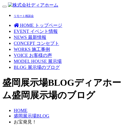
Toggle
navigation
リモート相談会
HOME
トップページ
EVENT
イベント情報
NEWS
最新情報
CONCEPT
コンセプト
WORKS
施工事例
VOICE
お客様の声
MODEL HOUSE
展示場
BLOG
展示場のブログ
盛岡展示場BLOG
ディアホー
ム盛岡展示場のブログ
HOME
盛岡展示場BLOG
お宝発見！