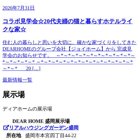
2026年7月31日
コラボ見学会☆20代夫婦の猫と暮らすホテルライ
クな家☆
住む人の暮らしと思いを大切に、確かな家づくりをしてきた
DEARHOMEのグループ会社【ジョイホーム】から 完成見
学会のお知らせです。 ～*～*～*～*～*～*～*～*～*～*～
*～*～*～*～* ～*～*～*～*～*～*～*～*～*～*～*～*～*
～*～* 20 […]
最新情報一覧
展示場
ディアホームの展示場
DEAR HOME 盛岡展示場
リアルハウジングガーデン盛岡
所在地
盛岡市本宮四丁目44-22