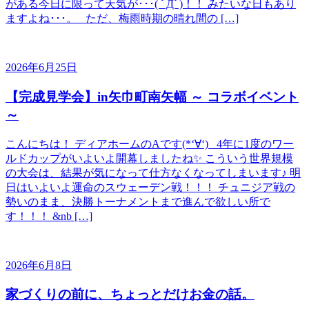
がある今日に限って天気が･･･( ﾟДﾟ)！！ みたいな日もあり
ますよね･･･。 ただ、梅雨時期の晴れ間の […]
2026年6月25日
【完成見学会】in矢巾町南矢幅 ～ コラボイベント
～
こんにちは！ ディアホームのAです(*‘∀‘) 4年に1度のワー
ルドカップがいよいよ開幕しましたね✨ こういう世界規模
の大会は、結果が気になって仕方なくなってしまいます♪ 明
日はいよいよ運命のスウェーデン戦！！！ チュニジア戦の
勢いのまま、決勝トーナメントまで進んで欲しい所で
す！！！ &nb […]
2026年6月8日
家づくりの前に、ちょっとだけお金の話。