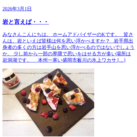
2026年3月1日
岩と言えば・・・
みなさんこんにちは。 ホームアドバイザーのKです。 皆さ
んは、岩といえば皆様は何を思い浮かべますか？ 岩手県出
身者の多くの方は岩手山を思い浮かべるのではないでしょう
か。 少し前から一部の界隈で思いをはせる方が多い場所は
岩洞湖です。 本州一寒い盛岡市薮川の氷上ワカサ […]