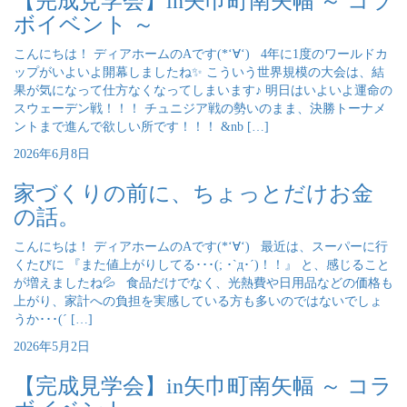
【完成見学会】in矢巾町南矢幅 ～ コラ
ボイベント ～
こんにちは！ ディアホームのAです(*‘∀‘) 4年に1度のワールドカ
ップがいよいよ開幕しましたね✨ こういう世界規模の大会は、結
果が気になって仕方なくなってしまいます♪ 明日はいよいよ運命の
スウェーデン戦！！！ チュニジア戦の勢いのまま、決勝トーナメ
ントまで進んで欲しい所です！！！ &nb […]
2026年6月8日
家づくりの前に、ちょっとだけお金
の話。
こんにちは！ ディアホームのAです(*‘∀‘) 最近は、スーパーに行
くたびに 『また値上がりしてる･･･(; ･`д･´)！！』 と、感じること
が増えましたね💦 食品だけでなく、光熱費や日用品などの価格も
上がり、家計への負担を実感している方も多いのではないでしょ
うか･･･(´ […]
2026年5月2日
【完成見学会】in矢巾町南矢幅 ～ コラ