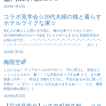
2026年7月31日
コラボ見学会☆20代夫婦の猫と暮らす
ホテルライクな家☆
住む人の暮らしと思いを大切に、確かな家づくりをしてきた
DEARHOMEのグループ会社【ジョイホーム】から 完成見学会の
お知らせです。 ～*～*～*～*～*～*～*～*～*～*～*～*～*～*～
* ～*～*～*～*～*～*～*～*～*～*～*～*～*～*～* 20 […]
2026年7月5日
梅雨空🌈
こんにちは！ ディアホームのAです(^^♪ 7月に突入し、気温もぐ
ぅぅぅんと上がり、夏！！！な天気の日々ですね☀ とて、まだ梅
雨真っ只中･･･。 昨日まで晴れてたのに、予定がある今日に限って
天気が･･･( ﾟДﾟ)！！ みたいな日もありますよね･･･。 ただ、梅雨
時期の晴れ間の […]
2026年6月25日