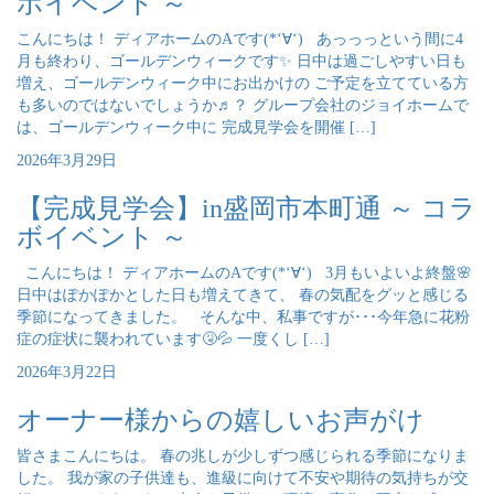
ボイベント ～
こんにちは！ ディアホームのAです(*‘∀‘) あっっっという間に4
月も終わり、ゴールデンウィークです✨ 日中は過ごしやすい日も
増え、ゴールデンウィーク中にお出かけの ご予定を立てている方
も多いのではないでしょうか♬？ グループ会社のジョイホームで
は、ゴールデンウィーク中に 完成見学会を開催 […]
2026年3月29日
【完成見学会】in盛岡市本町通 ～ コラ
ボイベント ～
こんにちは！ ディアホームのAです(*‘∀‘) 3月もいよいよ終盤🌸
日中はぽかぽかとした日も増えてきて、 春の気配をグッと感じる
季節になってきました。 そんな中、私事ですが･･･今年急に花粉
症の症状に襲われています🤧💦 一度くし […]
2026年3月22日
オーナー様からの嬉しいお声がけ
皆さまこんにちは。 春の兆しが少しずつ感じられる季節になりま
した。 我が家の子供達も、進級に向けて不安や期待の気持ちが交