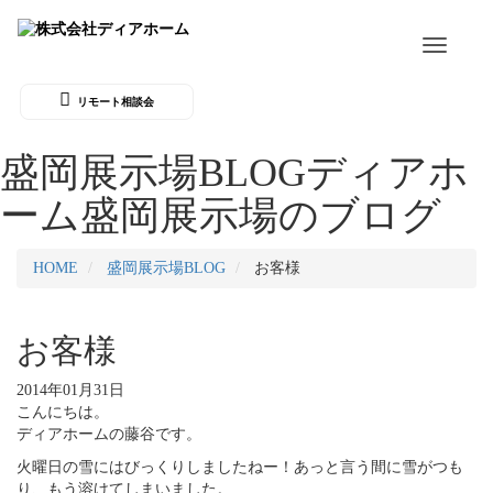
Toggle
navigati
リモート相談会
盛岡展示場BLOG
ディアホ
ーム盛岡展示場のブログ
HOME
盛岡展示場BLOG
お客様
お客様
2014年01月31日
こんにちは。
ディアホームの藤谷です。
火曜日の雪にはびっくりしましたねー！あっと言う間に雪がつも
り、もう溶けてしまいました。