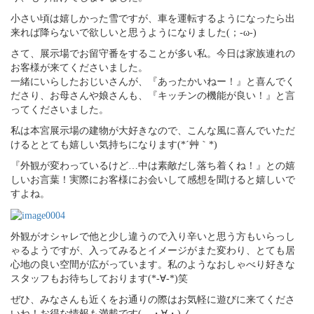
小さい頃は嬉しかった雪ですが、車を運転するようになったら出
来れば降らないで欲しいと思うようになりました(；-ω-)ゞ
さて、展示場でお留守番をすることが多い私。今日は家族連れの
お客様が来てくださいました。
一緒にいらしたおじいさんが、『あったかいねー！』と喜んでく
ださり、お母さんや娘さんも、『キッチンの機能が良い！』と言
ってくださいました。
私は本宮展示場の建物が大好きなので、こんな風に喜んでいただ
けるととても嬉しい気持ちになります(*´艸｀*)
『外観が変わっているけど…中は素敵だし落ち着くね！』との嬉
しいお言葉！実際にお客様にお会いして感想を聞けると嬉しいで
すよね。
外観がオシャレで他と少し違うので入り辛いと思う方もいらっし
ゃるようですが、入ってみるとイメージがまた変わり、とても居
心地の良い空間が広がっています。私のようなおしゃべり好きな
スタッフもお待ちしております(*-∀-*)笑
ぜひ、みなさんも近くをお通りの際はお気軽に遊びに来てくださ
いね！お得な情報も満載です(。・∀・)ノ