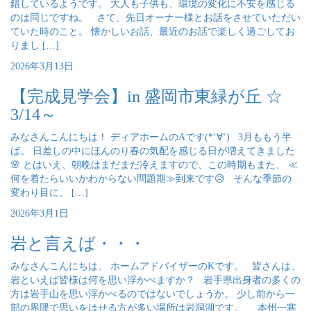
錯しているようです。 大人も子供も、環境の変化に不安を感じる
のは同じですね。 さて、先日オーナー様とお話をさせていただい
ていた時のこと。 懐かしいお話、最近のお話で楽しく過ごしてお
りまし […]
2026年3月13日
【完成見学会】in 盛岡市東緑が丘 ☆
3/14～
みなさんこんにちは！ ディアホームのAです(*‘∀‘) 3月ももう半
ば。 日差しの中にほんのり春の気配を感じる日が増えてきました
🌸 とはいえ、朝晩はまだまだ冷えますので、この時期もまた、 ≪
何を着たらいいかわからない問題期≫到来です😥 そんな季節の
変わり目に、 […]
2026年3月1日
岩と言えば・・・
みなさんこんにちは。 ホームアドバイザーのKです。 皆さんは、
岩といえば皆様は何を思い浮かべますか？ 岩手県出身者の多くの
方は岩手山を思い浮かべるのではないでしょうか。 少し前から一
部の界隈で思いをはせる方が多い場所は岩洞湖です。 本州一寒