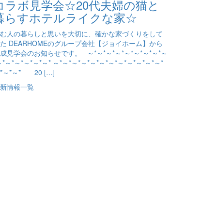
コラボ見学会☆20代夫婦の猫と
暮らすホテルライクな家☆
む人の暮らしと思いを大切に、確かな家づくりをして
た DEARHOMEのグループ会社【ジョイホーム】から
成見学会のお知らせです。 ～*～*～*～*～*～*～*～*～
～*～*～*～*～*～* ～*～*～*～*～*～*～*～*～*～*～*～*
*～*～* 20 […]
新情報一覧