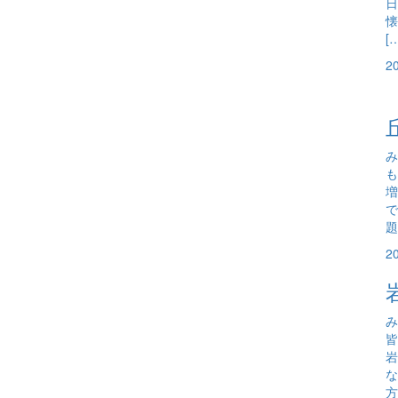
日
懐
[
2
み
も
増
で
題
2
み
岩
な