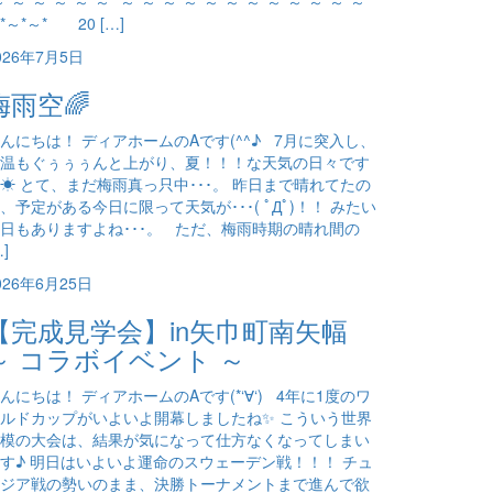
～*～*～*～*～*～* ～*～*～*～*～*～*～*～*～*～*～*～*
*～*～* 20 […]
026年7月5日
梅雨空🌈
んにちは！ ディアホームのAです(^^♪ 7月に突入し、
温もぐぅぅぅんと上がり、夏！！！な天気の日々です
☀ とて、まだ梅雨真っ只中･･･。 昨日まで晴れてたの
、予定がある今日に限って天気が･･･( ﾟДﾟ)！！ みたい
日もありますよね･･･。 ただ、梅雨時期の晴れ間の
…]
026年6月25日
【完成見学会】in矢巾町南矢幅
～ コラボイベント ～
んにちは！ ディアホームのAです(*‘∀‘) 4年に1度のワ
ルドカップがいよいよ開幕しましたね✨ こういう世界
模の大会は、結果が気になって仕方なくなってしまい
す♪ 明日はいよいよ運命のスウェーデン戦！！！ チュ
ジア戦の勢いのまま、決勝トーナメントまで進んで欲