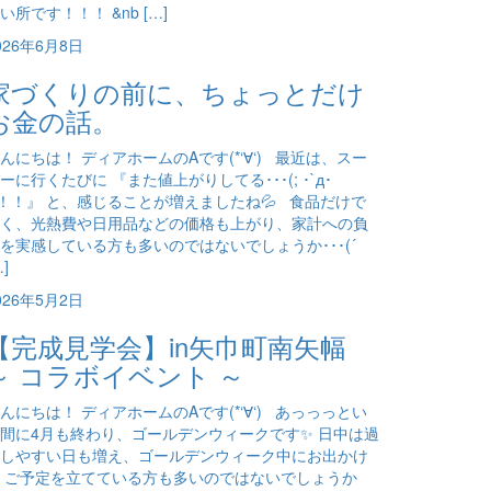
い所です！！！ &nb […]
026年6月8日
家づくりの前に、ちょっとだけ
お金の話。
んにちは！ ディアホームのAです(*‘∀‘) 最近は、スー
ーに行くたびに 『また値上がりしてる･･･(; ･`д･
)！！』 と、感じることが増えましたね💦 食品だけで
く、光熱費や日用品などの価格も上がり、家計への負
を実感している方も多いのではないでしょうか･･･(´
…]
026年5月2日
【完成見学会】in矢巾町南矢幅
～ コラボイベント ～
んにちは！ ディアホームのAです(*‘∀‘) あっっっとい
間に4月も終わり、ゴールデンウィークです✨ 日中は過
しやすい日も増え、ゴールデンウィーク中にお出かけ
 ご予定を立てている方も多いのではないでしょうか