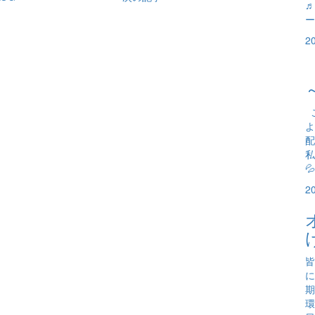
♬
ー
2
こ
よ
配
私

2
皆
に
期
環