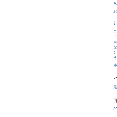
氷
2
こ
に
自
な
ン
き
盛
最
2