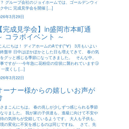
？ グループ会社のジョイホームでは、ゴールデンウィ
ク中に 完成見学会を開催 […]
026年3月29日
【完成見学会】in盛岡市本町通
～ コラボイベント ～
んにちは！ ディアホームのAです(*‘∀‘) 3月もいよい
終盤🌸 日中はぽかぽかとした日も増えてきて、 春の気
をグッと感じる季節になってきました。 そんな中、
事ですが･･･今年急に花粉症の症状に襲われています🤧
 一度くし […]
026年3月22日
オーナー様からの嬉しいお声が
け
さまこんにちは。 春の兆しが少しずつ感じられる季節
なりました。 我が家の子供達も、進級に向けて不安や
待の気持ちが交錯しているようです。 大人も子供も、
境の変化に不安を感じるのは同じですね。 さて、先