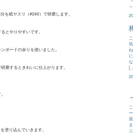
*
～
分を紙ヤスリ（#240）で研磨します。
2
するとやりやすいです。
こ
気
レンボードの余りを使いました。
ね
に
な
で研磨するときれいに仕上がります。
[
2
す。
こ
ー
規
ま
）を塗り込んでいきます。
ニ