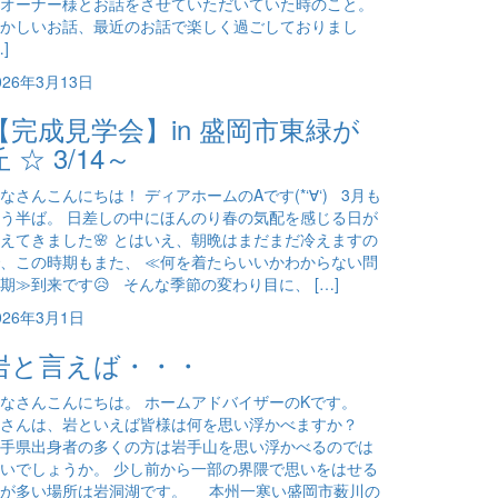
オーナー様とお話をさせていただいていた時のこと。
かしいお話、最近のお話で楽しく過ごしておりまし
…]
026年3月13日
【完成見学会】in 盛岡市東緑が
丘 ☆ 3/14～
なさんこんにちは！ ディアホームのAです(*‘∀‘) 3月も
う半ば。 日差しの中にほんのり春の気配を感じる日が
えてきました🌸 とはいえ、朝晩はまだまだ冷えますの
、この時期もまた、 ≪何を着たらいいかわからない問
期≫到来です😥 そんな季節の変わり目に、 […]
026年3月1日
岩と言えば・・・
なさんこんにちは。 ホームアドバイザーのKです。
皆さんは、岩といえば皆様は何を思い浮かべますか？
手県出身者の多くの方は岩手山を思い浮かべるのでは
いでしょうか。 少し前から一部の界隈で思いをはせる
方が多い場所は岩洞湖です。 本州一寒い盛岡市薮川の