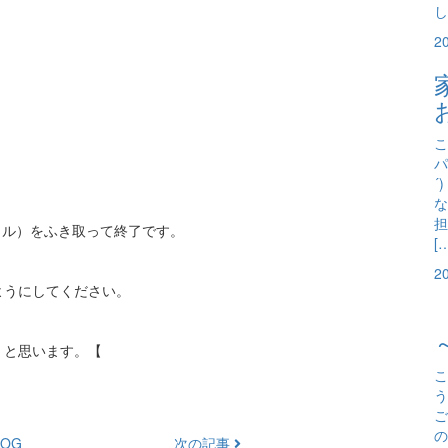
し
2
こ
パ
´
な
担
イル）をふき取って終了です。
[
2
ようにしてください。
くと思います。【
こ
う
ご
の
OG
次の記事