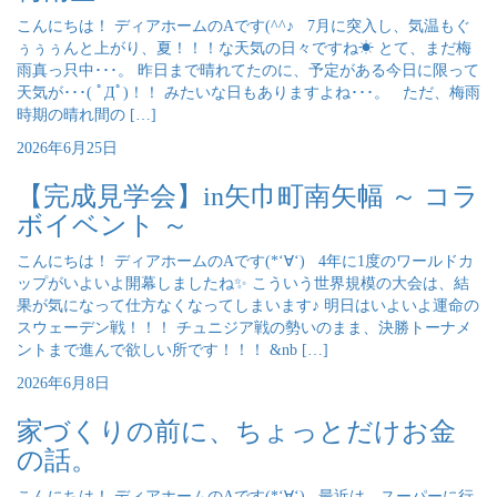
こんにちは！ ディアホームのAです(^^♪ 7月に突入し、気温もぐ
ぅぅぅんと上がり、夏！！！な天気の日々ですね☀ とて、まだ梅
雨真っ只中･･･。 昨日まで晴れてたのに、予定がある今日に限って
天気が･･･( ﾟДﾟ)！！ みたいな日もありますよね･･･。 ただ、梅雨
時期の晴れ間の […]
2026年6月25日
【完成見学会】in矢巾町南矢幅 ～ コラ
ボイベント ～
こんにちは！ ディアホームのAです(*‘∀‘) 4年に1度のワールドカ
ップがいよいよ開幕しましたね✨ こういう世界規模の大会は、結
果が気になって仕方なくなってしまいます♪ 明日はいよいよ運命の
スウェーデン戦！！！ チュニジア戦の勢いのまま、決勝トーナメ
ントまで進んで欲しい所です！！！ &nb […]
2026年6月8日
家づくりの前に、ちょっとだけお金
の話。
こんにちは！ ディアホームのAです(*‘∀‘) 最近は、スーパーに行