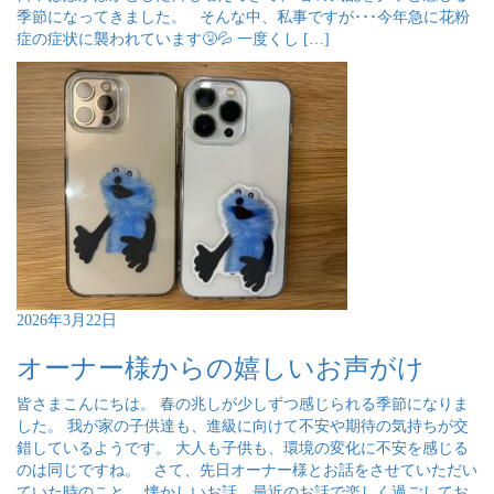
季節になってきました。 そんな中、私事ですが･･･今年急に花粉
症の症状に襲われています🤧💦 一度くし […]
2026年3月22日
オーナー様からの嬉しいお声がけ
皆さまこんにちは。 春の兆しが少しずつ感じられる季節になりま
した。 我が家の子供達も、進級に向けて不安や期待の気持ちが交
錯しているようです。 大人も子供も、環境の変化に不安を感じる
のは同じですね。 さて、先日オーナー様とお話をさせていただい
ていた時のこと。 懐かしいお話、最近のお話で楽しく過ごしてお