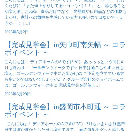
くたびに 『また値上がりしてる･･･(; ･`д･´)！！』 と、感じること
が増えましたね💦 食品だけでなく、光熱費や日用品などの価格も
上がり、家計への負担を実感している方も多いのではないでしょ
うか･･･(´ […]
2026年5月2日
【完成見学会】in矢巾町南矢幅 ～ コラ
ボイベント ～
こんにちは！ ディアホームのAです(*‘∀‘) あっっっという間に4
月も終わり、ゴールデンウィークです✨ 日中は過ごしやすい日も
増え、ゴールデンウィーク中にお出かけの ご予定を立てている方
も多いのではないでしょうか♬？ グループ会社のジョイホームで
は、ゴールデンウィーク中に 完成見学会を開催 […]
2026年3月29日
【完成見学会】in盛岡市本町通 ～ コラ
ボイベント ～
こんにちは！ ディアホームのAです(*‘∀‘) 3月もいよいよ終盤🌸
日中はぽかぽかとした日も増えてきて、 春の気配をグッと感じる