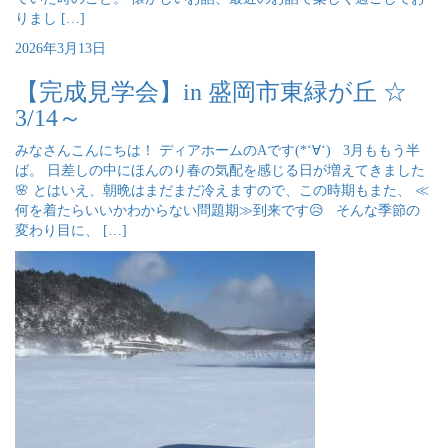
りまし […]
2026年3月13日
【完成見学会】in 盛岡市東緑が丘 ☆
3/14～
みなさんこんにちは！ ディアホームのAです(*‘∀‘) 3月ももう半
ば。 日差しの中にほんのり春の気配を感じる日が増えてきました
🌸 とはいえ、朝晩はまだまだ冷えますので、この時期もまた、 ≪
何を着たらいいかわからない問題期≫到来です😥 そんな季節の
変わり目に、 […]