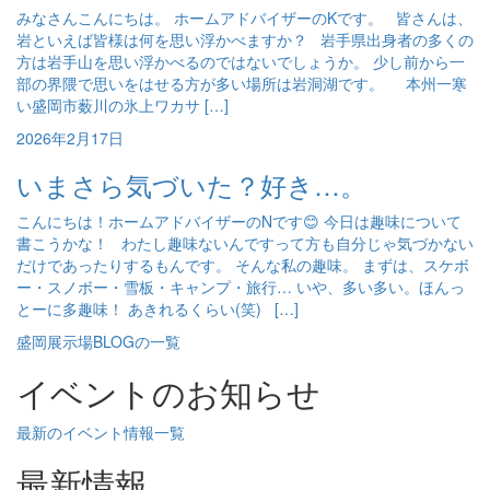
みなさんこんにちは。 ホームアドバイザーのKです。 皆さんは、
岩といえば皆様は何を思い浮かべますか？ 岩手県出身者の多くの
方は岩手山を思い浮かべるのではないでしょうか。 少し前から一
部の界隈で思いをはせる方が多い場所は岩洞湖です。 本州一寒
い盛岡市薮川の氷上ワカサ […]
2026年2月17日
いまさら気づいた？好き…。
こんにちは！ホームアドバイザーのNです😊 今日は趣味について
書こうかな！ わたし趣味ないんですって方も自分じゃ気づかない
だけであったりするもんです。 そんな私の趣味。 まずは、スケボ
ー・スノボー・雪板・キャンプ・旅行… いや、多い多い。ほんっ
とーに多趣味！ あきれるくらい(笑) […]
盛岡展示場BLOGの一覧
イベントのお知らせ
最新のイベント情報一覧
最新情報