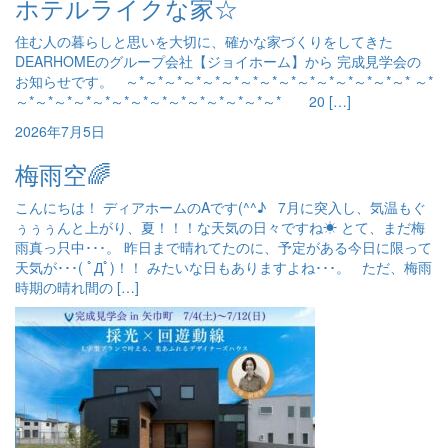
ホテルライクな家☆
住む人の暮らしと思いを大切に、確かな家づくりをしてきた
DEARHOMEのグループ会社【ジョイホーム】から 完成見学会の
お知らせです。 ～*～*～*～*～*～*～*～*～*～*～*～*～*～*～* ～*
～*～*～*～*～*～*～*～*～*～*～*～*～*～* 20 […]
2026年7月5日
梅雨空🌈
こんにちは！ ディアホームのAです(^^♪ 7月に突入し、気温もぐ
ぅぅぅんと上がり、夏！！！な天気の日々ですね☀ とて、まだ梅
雨真っ只中･･･。 昨日まで晴れてたのに、予定がある今日に限って
天気が･･･( ﾟДﾟ)！！ みたいな日もありますよね･･･。 ただ、梅雨
時期の晴れ間の […]