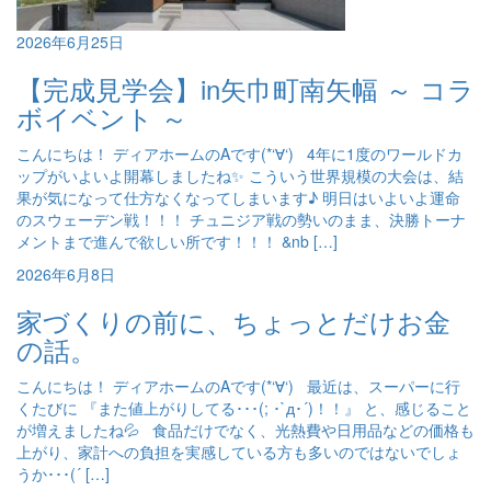
2026年6月25日
【完成見学会】in矢巾町南矢幅 ～ コラ
ボイベント ～
こんにちは！ ディアホームのAです(*‘∀‘) 4年に1度のワールドカ
ップがいよいよ開幕しましたね✨ こういう世界規模の大会は、結
果が気になって仕方なくなってしまいます♪ 明日はいよいよ運命
のスウェーデン戦！！！ チュニジア戦の勢いのまま、決勝トーナ
メントまで進んで欲しい所です！！！ &nb […]
2026年6月8日
家づくりの前に、ちょっとだけお金
の話。
こんにちは！ ディアホームのAです(*‘∀‘) 最近は、スーパーに行
くたびに 『また値上がりしてる･･･(; ･`д･´)！！』 と、感じること
が増えましたね💦 食品だけでなく、光熱費や日用品などの価格も
上がり、家計への負担を実感している方も多いのではないでしょ
うか･･･(´ […]