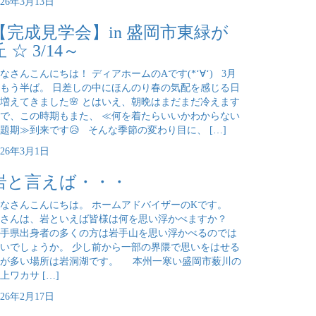
026年3月13日
【完成見学会】in 盛岡市東緑が
丘 ☆ 3/14～
なさんこんにちは！ ディアホームのAです(*‘∀‘) 3月
もう半ば。 日差しの中にほんのり春の気配を感じる日
増えてきました🌸 とはいえ、朝晩はまだまだ冷えます
で、この時期もまた、 ≪何を着たらいいかわからない
題期≫到来です😥 そんな季節の変わり目に、 […]
026年3月1日
岩と言えば・・・
なさんこんにちは。 ホームアドバイザーのKです。
皆さんは、岩といえば皆様は何を思い浮かべますか？
手県出身者の多くの方は岩手山を思い浮かべるのでは
いでしょうか。 少し前から一部の界隈で思いをはせる
方が多い場所は岩洞湖です。 本州一寒い盛岡市薮川の
上ワカサ […]
026年2月17日