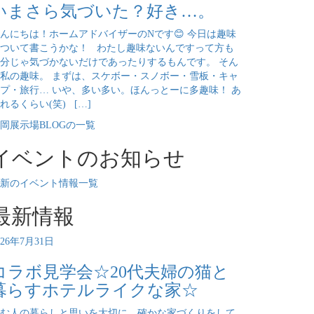
いまさら気づいた？好き…。
んにちは！ホームアドバイザーのNです😊 今日は趣味
ついて書こうかな！ わたし趣味ないんですって方も
分じゃ気づかないだけであったりするもんです。 そん
私の趣味。 まずは、スケボー・スノボー・雪板・キャ
プ・旅行… いや、多い多い。ほんっとーに多趣味！ あ
れるくらい(笑) […]
岡展示場BLOGの一覧
イベントのお知らせ
新のイベント情報一覧
最新情報
026年7月31日
コラボ見学会☆20代夫婦の猫と
暮らすホテルライクな家☆
む人の暮らしと思いを大切に、確かな家づくりをして