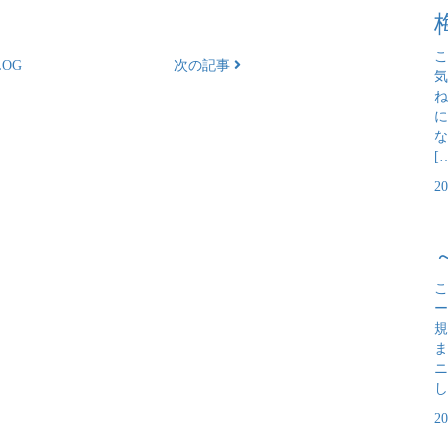
こ
OG
次の記事
気
ね
に
な
[
2
こ
ー
規
ま
ニ
し
2