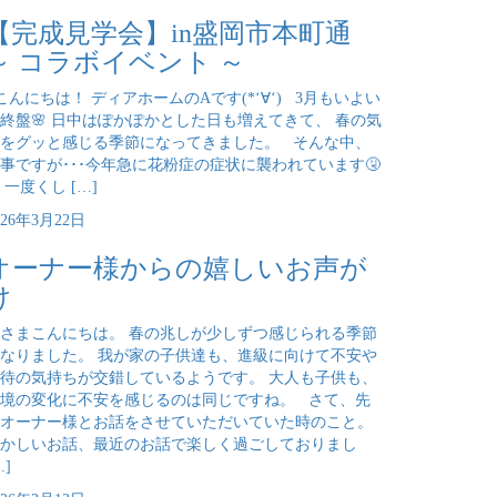
【完成見学会】in盛岡市本町通
～ コラボイベント ～
んにちは！ ディアホームのAです(*‘∀‘) 3月もいよい
終盤🌸 日中はぽかぽかとした日も増えてきて、 春の気
をグッと感じる季節になってきました。 そんな中、
事ですが･･･今年急に花粉症の症状に襲われています🤧
 一度くし […]
026年3月22日
オーナー様からの嬉しいお声が
け
さまこんにちは。 春の兆しが少しずつ感じられる季節
なりました。 我が家の子供達も、進級に向けて不安や
待の気持ちが交錯しているようです。 大人も子供も、
境の変化に不安を感じるのは同じですね。 さて、先
オーナー様とお話をさせていただいていた時のこと。
かしいお話、最近のお話で楽しく過ごしておりまし
…]