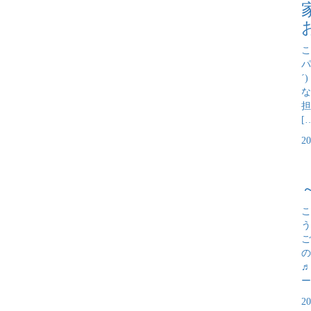
こ
パ
´
な
担
[
2
こ
う
ご
の
♬
ー
2