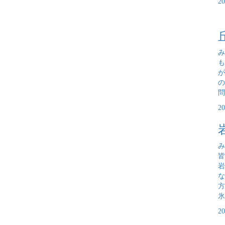
2
み
も
が
の
問
2
み
岩
な
氷
2