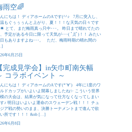
梅雨空🌈
んにちは！ ディアホームのAです(^^♪ 7月に突入し、
温もぐぅぅぅんと上がり、夏！！！な天気の日々です
☀ とて、まだ梅雨真っ只中･･･。 昨日まで晴れてたの
、予定がある今日に限って天気が･･･( ﾟДﾟ)！！ みたい
日もありますよね･･･。 ただ、梅雨時期の晴れ間の
…]
026年6月25日
【完成見学会】in矢巾町南矢幅
～ コラボイベント ～
んにちは！ ディアホームのAです(*‘∀‘) 4年に1度のワ
ルドカップがいよいよ開幕しましたね✨ こういう世界
模の大会は、結果が気になって仕方なくなってしまい
す♪ 明日はいよいよ運命のスウェーデン戦！！！ チュ
ジア戦の勢いのまま、決勝トーナメントまで進んで欲
い所です！！！ &nb […]
026年6月8日