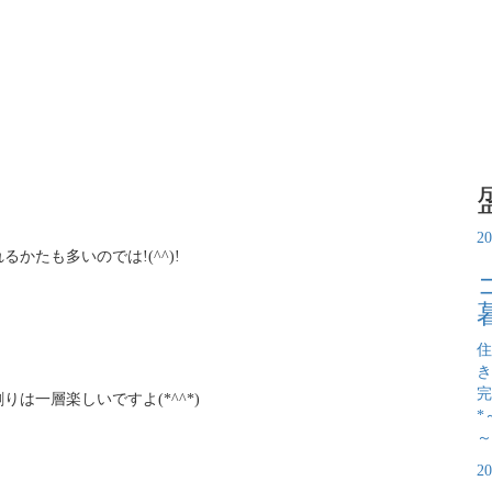
2
たも多いのでは!(^^)!
住
き
完
は一層楽しいですよ(*^^*)
*
～
2