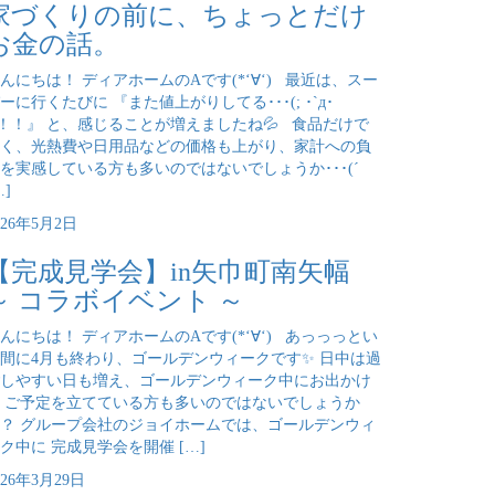
家づくりの前に、ちょっとだけ
お金の話。
んにちは！ ディアホームのAです(*‘∀‘) 最近は、スー
ーに行くたびに 『また値上がりしてる･･･(; ･`д･
)！！』 と、感じることが増えましたね💦 食品だけで
く、光熱費や日用品などの価格も上がり、家計への負
を実感している方も多いのではないでしょうか･･･(´
…]
026年5月2日
【完成見学会】in矢巾町南矢幅
～ コラボイベント ～
んにちは！ ディアホームのAです(*‘∀‘) あっっっとい
間に4月も終わり、ゴールデンウィークです✨ 日中は過
しやすい日も増え、ゴールデンウィーク中にお出かけ
 ご予定を立てている方も多いのではないでしょうか
？ グループ会社のジョイホームでは、ゴールデンウィ
ク中に 完成見学会を開催 […]
026年3月29日