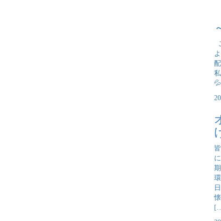
こ
よ
配
私

2
皆
に
期
環
日
懐
[