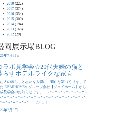
2018
(222)
2017
(374)
2016
(334)
2015
(309)
2014
(194)
2013
(168)
2012
(29)
盛岡展示場BLOG
026年7月31日
コラボ見学会☆20代夫婦の猫と
暮らすホテルライクな家☆
む人の暮らしと思いを大切に、確かな家づくりをして
た DEARHOMEのグループ会社【ジョイホーム】から
成見学会のお知らせです。 ～*～*～*～*～*～*～*～
～*～*～*～*～*～*～* ～*～*～*～*～*～*～*～*～*
*～*～*～*～*～* 20 […]
026年7月5日