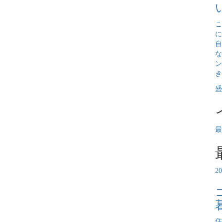
こ
に
自
な
ン
き
盛
最
2
住