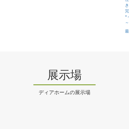
き
完
*
～
最
展示場
ディアホームの展示場