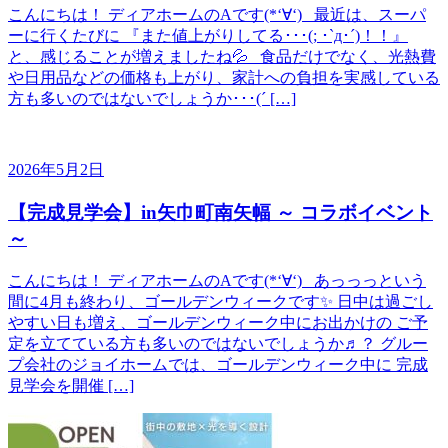
こんにちは！ ディアホームのAです(*‘∀‘) 最近は、スーパ
ーに行くたびに 『また値上がりしてる･･･(; ･`д･´)！！』
と、感じることが増えましたね💦 食品だけでなく、光熱費
や日用品などの価格も上がり、家計への負担を実感している
方も多いのではないでしょうか･･･(´ […]
2026年5月2日
【完成見学会】in矢巾町南矢幅 ～ コラボイベント
～
こんにちは！ ディアホームのAです(*‘∀‘) あっっっという
間に4月も終わり、ゴールデンウィークです✨ 日中は過ごし
やすい日も増え、ゴールデンウィーク中にお出かけの ご予
定を立てている方も多いのではないでしょうか♬？ グルー
プ会社のジョイホームでは、ゴールデンウィーク中に 完成
見学会を開催 […]