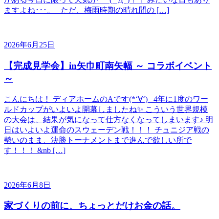
ますよね･･･。 ただ、梅雨時期の晴れ間の […]
2026年6月25日
【完成見学会】in矢巾町南矢幅 ～ コラボイベント
～
こんにちは！ ディアホームのAです(*‘∀‘) 4年に1度のワー
ルドカップがいよいよ開幕しましたね✨ こういう世界規模
の大会は、結果が気になって仕方なくなってしまいます♪ 明
日はいよいよ運命のスウェーデン戦！！！ チュニジア戦の
勢いのまま、決勝トーナメントまで進んで欲しい所で
す！！！ &nb […]
2026年6月8日
家づくりの前に、ちょっとだけお金の話。