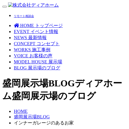
Toggle
navigation
リモート相談会
HOME
トップページ
EVENT
イベント情報
NEWS
最新情報
CONCEPT
コンセプト
WORKS
施工事例
VOICE
お客様の声
MODEL HOUSE
展示場
BLOG
展示場のブログ
盛岡展示場BLOG
ディアホー
ム盛岡展示場のブログ
HOME
盛岡展示場BLOG
インナーガレージのあるお家