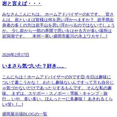
岩と言えば・・・
みなさんこんにちは。 ホームアドバイザーのKです。 皆さ
んは、岩といえば皆様は何を思い浮かべますか？ 岩手県出
身者の多くの方は岩手山を思い浮かべるのではないでしょう
か。 少し前から一部の界隈で思いをはせる方が多い場所は
岩洞湖です。 本州一寒い盛岡市薮川の氷上ワカサ […]
2026年2月17日
いまさら気づいた？好き…。
こんにちは！ホームアドバイザーのNです😊 今日は趣味に
ついて書こうかな！ わたし趣味ないんですって方も自分じ
ゃ気づかないだけであったりするもんです。 そんな私の趣
味。 まずは、スケボー・スノボー・雪板・キャンプ・旅
行… いや、多い多い。ほんっとーに多趣味！ あきれるくら
い(笑) […]
盛岡展示場BLOGの一覧