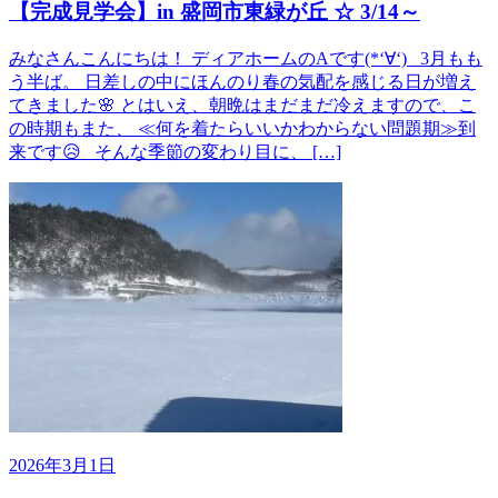
【完成見学会】in 盛岡市東緑が丘 ☆ 3/14～
みなさんこんにちは！ ディアホームのAです(*‘∀‘) 3月もも
う半ば。 日差しの中にほんのり春の気配を感じる日が増え
てきました🌸 とはいえ、朝晩はまだまだ冷えますので、こ
の時期もまた、 ≪何を着たらいいかわからない問題期≫到
来です😥 そんな季節の変わり目に、 […]
2026年3月1日