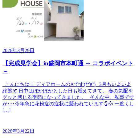
2026年3月29日
【完成見学会】in盛岡市本町通 ～ コラボイベント
～
こんにちは！ ディアホームのAです(*‘∀‘) 3月もいよいよ
終盤🌸 日中はぽかぽかとした日も増えてきて、 春の気配を
グッと感じる季節になってきました。 そんな中、私事です
が･･･今年急に花粉症の症状に襲われています🤧💦 一度くし
[…]
2026年3月22日