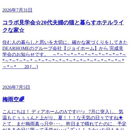
2026年7月31日
コラボ見学会☆20代夫婦の猫と暮らすホテルライ
クな家☆
住む人の暮らしと思いを大切に、確かな家づくりをしてきた
DEARHOMEのグループ会社【ジョイホーム】から 完成見
学会のお知らせです。 ～*～*～*～*～*～*～*～*～*～*～
*～*～*～*～* ～*～*～*～*～*～*～*～*～*～*～*～*～*
～*～* 20 […]
2026年7月5日
梅雨空🌈
こんにちは！ ディアホームのAです(^^♪ 7月に突入し、気
温もぐぅぅぅんと上がり、夏！！！な天気の日々ですね☀
とて、まだ梅雨真っ只中･･･。 昨日まで晴れてたのに、予定
がある今日に限って天気が･･･( ﾟДﾟ)！！ みたいな日もあり