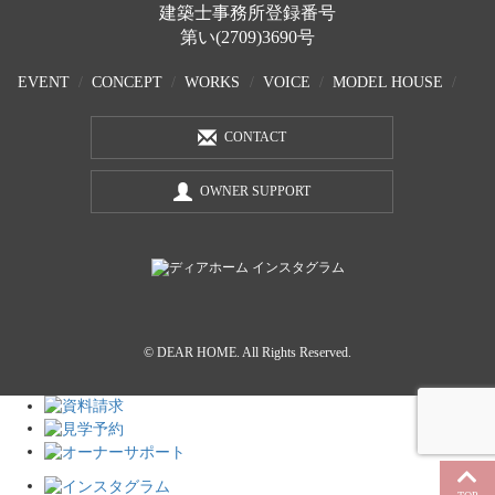
建築士事務所登録番号
第い(2709)3690号
EVENT
CONCEPT
WORKS
VOICE
MODEL HOUSE
CONTACT
OWNER SUPPORT
© DEAR HOME. All Rights Reserved.