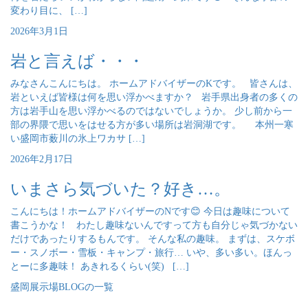
変わり目に、 […]
2026年3月1日
岩と言えば・・・
みなさんこんにちは。 ホームアドバイザーのKです。 皆さんは、
岩といえば皆様は何を思い浮かべますか？ 岩手県出身者の多くの
方は岩手山を思い浮かべるのではないでしょうか。 少し前から一
部の界隈で思いをはせる方が多い場所は岩洞湖です。 本州一寒
い盛岡市薮川の氷上ワカサ […]
2026年2月17日
いまさら気づいた？好き…。
こんにちは！ホームアドバイザーのNです😊 今日は趣味について
書こうかな！ わたし趣味ないんですって方も自分じゃ気づかない
だけであったりするもんです。 そんな私の趣味。 まずは、スケボ
ー・スノボー・雪板・キャンプ・旅行… いや、多い多い。ほんっ
とーに多趣味！ あきれるくらい(笑) […]
盛岡展示場BLOGの一覧