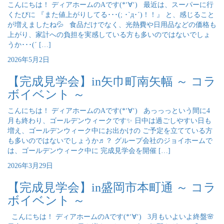
こんにちは！ ディアホームのAです(*‘∀‘) 最近は、スーパーに行
くたびに 『また値上がりしてる･･･(; ･`д･´)！！』 と、感じること
が増えましたね💦 食品だけでなく、光熱費や日用品などの価格も
上がり、家計への負担を実感している方も多いのではないでしょ
うか･･･(´ […]
2026年5月2日
【完成見学会】in矢巾町南矢幅 ～ コラ
ボイベント ～
こんにちは！ ディアホームのAです(*‘∀‘) あっっっという間に4
月も終わり、ゴールデンウィークです✨ 日中は過ごしやすい日も
増え、ゴールデンウィーク中にお出かけの ご予定を立てている方
も多いのではないでしょうか♬？ グループ会社のジョイホームで
は、ゴールデンウィーク中に 完成見学会を開催 […]
2026年3月29日
【完成見学会】in盛岡市本町通 ～ コラ
ボイベント ～
こんにちは！ ディアホームのAです(*‘∀‘) 3月もいよいよ終盤🌸