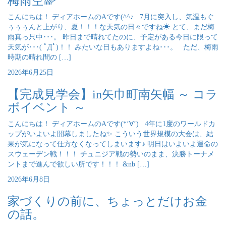
梅雨空🌈
こんにちは！ ディアホームのAです(^^♪ 7月に突入し、気温もぐ
ぅぅぅんと上がり、夏！！！な天気の日々ですね☀ とて、まだ梅
雨真っ只中･･･。 昨日まで晴れてたのに、予定がある今日に限って
天気が･･･( ﾟДﾟ)！！ みたいな日もありますよね･･･。 ただ、梅雨
時期の晴れ間の […]
2026年6月25日
【完成見学会】in矢巾町南矢幅 ～ コラ
ボイベント ～
こんにちは！ ディアホームのAです(*‘∀‘) 4年に1度のワールドカ
ップがいよいよ開幕しましたね✨ こういう世界規模の大会は、結
果が気になって仕方なくなってしまいます♪ 明日はいよいよ運命の
スウェーデン戦！！！ チュニジア戦の勢いのまま、決勝トーナメ
ントまで進んで欲しい所です！！！ &nb […]
2026年6月8日
家づくりの前に、ちょっとだけお金
の話。