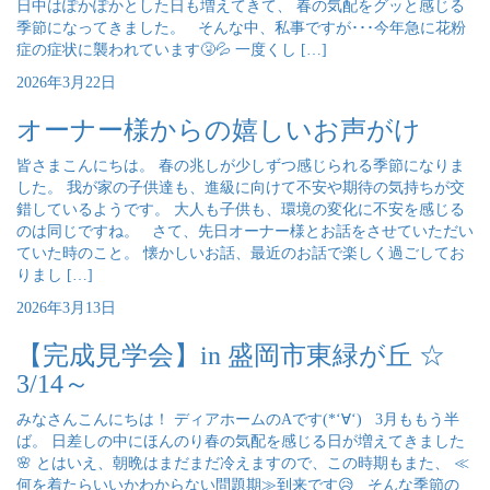
日中はぽかぽかとした日も増えてきて、 春の気配をグッと感じる
季節になってきました。 そんな中、私事ですが･･･今年急に花粉
症の症状に襲われています🤧💦 一度くし […]
2026年3月22日
オーナー様からの嬉しいお声がけ
皆さまこんにちは。 春の兆しが少しずつ感じられる季節になりま
した。 我が家の子供達も、進級に向けて不安や期待の気持ちが交
錯しているようです。 大人も子供も、環境の変化に不安を感じる
のは同じですね。 さて、先日オーナー様とお話をさせていただい
ていた時のこと。 懐かしいお話、最近のお話で楽しく過ごしてお
りまし […]
2026年3月13日
【完成見学会】in 盛岡市東緑が丘 ☆
3/14～
みなさんこんにちは！ ディアホームのAです(*‘∀‘) 3月ももう半
ば。 日差しの中にほんのり春の気配を感じる日が増えてきました
🌸 とはいえ、朝晩はまだまだ冷えますので、この時期もまた、 ≪
何を着たらいいかわからない問題期≫到来です😥 そんな季節の