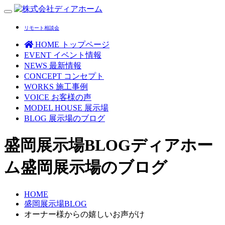
Toggle
navigation
リモート相談会
HOME
トップページ
EVENT
イベント情報
NEWS
最新情報
CONCEPT
コンセプト
WORKS
施工事例
VOICE
お客様の声
MODEL HOUSE
展示場
BLOG
展示場のブログ
盛岡展示場BLOG
ディアホー
ム盛岡展示場のブログ
HOME
盛岡展示場BLOG
オーナー様からの嬉しいお声がけ