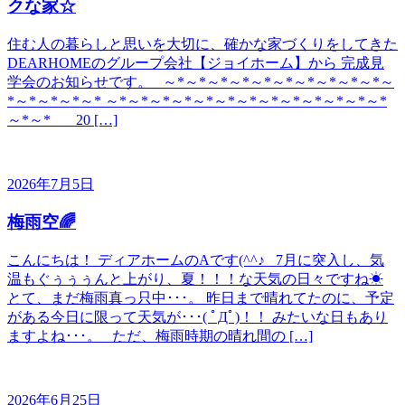
クな家☆
住む人の暮らしと思いを大切に、確かな家づくりをしてきた
DEARHOMEのグループ会社【ジョイホーム】から 完成見
学会のお知らせです。 ～*～*～*～*～*～*～*～*～*～*～
*～*～*～*～* ～*～*～*～*～*～*～*～*～*～*～*～*～*
～*～* 20 […]
2026年7月5日
梅雨空🌈
こんにちは！ ディアホームのAです(^^♪ 7月に突入し、気
温もぐぅぅぅんと上がり、夏！！！な天気の日々ですね☀
とて、まだ梅雨真っ只中･･･。 昨日まで晴れてたのに、予定
がある今日に限って天気が･･･( ﾟДﾟ)！！ みたいな日もあり
ますよね･･･。 ただ、梅雨時期の晴れ間の […]
2026年6月25日