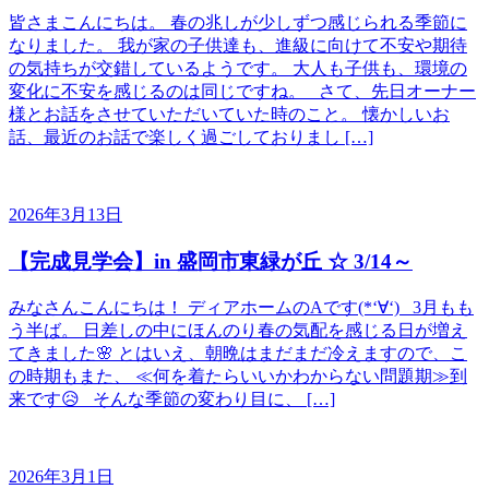
皆さまこんにちは。 春の兆しが少しずつ感じられる季節に
なりました。 我が家の子供達も、進級に向けて不安や期待
の気持ちが交錯しているようです。 大人も子供も、環境の
変化に不安を感じるのは同じですね。 さて、先日オーナー
様とお話をさせていただいていた時のこと。 懐かしいお
話、最近のお話で楽しく過ごしておりまし […]
2026年3月13日
【完成見学会】in 盛岡市東緑が丘 ☆ 3/14～
みなさんこんにちは！ ディアホームのAです(*‘∀‘) 3月もも
う半ば。 日差しの中にほんのり春の気配を感じる日が増え
てきました🌸 とはいえ、朝晩はまだまだ冷えますので、こ
の時期もまた、 ≪何を着たらいいかわからない問題期≫到
来です😥 そんな季節の変わり目に、 […]
2026年3月1日