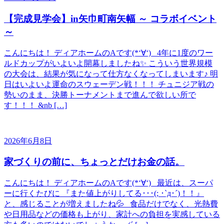
【完成見学会】in矢巾町南矢幅 ～ コラボイベント
～
こんにちは！ ディアホームのAです(*‘∀‘) 4年に1度のワー
ルドカップがいよいよ開幕しましたね✨ こういう世界規模
の大会は、結果が気になって仕方なくなってしまいます♪ 明
日はいよいよ運命のスウェーデン戦！！！ チュニジア戦の
勢いのまま、決勝トーナメントまで進んで欲しい所で
す！！！ &nb […]
2026年6月8日
家づくりの前に、ちょっとだけお金の話。
こんにちは！ ディアホームのAです(*‘∀‘) 最近は、スーパ
ーに行くたびに 『また値上がりしてる･･･(; ･`д･´)！！』
と、感じることが増えましたね💦 食品だけでなく、光熱費
や日用品などの価格も上がり、家計への負担を実感している