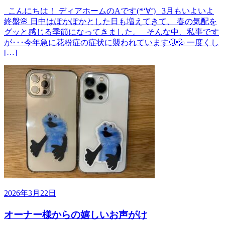
こんにちは！ ディアホームのAです(*‘∀‘) 3月もいよいよ
終盤🌸 日中はぽかぽかとした日も増えてきて、 春の気配を
グッと感じる季節になってきました。 そんな中、私事です
が･･･今年急に花粉症の症状に襲われています🤧💦 一度くし
[…]
2026年3月22日
オーナー様からの嬉しいお声がけ