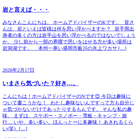
岩と言えば・・・
みなさんこんにちは。 ホームアドバイザーのKです。 皆さ
んは、岩といえば皆様は何を思い浮かべますか？ 岩手県出
身者の多くの方は岩手山を思い浮かべるのではないでしょう
か。 少し前から一部の界隈で思いをはせる方が多い場所は
岩洞湖です。 本州一寒い盛岡市薮川の氷上ワカサ […]
2026年2月17日
いまさら気づいた？好き…。
こんにちは！ホームアドバイザーのNです😊 今日は趣味に
ついて書こうかな！ わたし趣味ないんですって方も自分じ
ゃ気づかないだけであったりするもんです。 そんな私の趣
味。 まずは、スケボー・スノボー・雪板・キャンプ・旅
行… いや、多い多い。ほんっとーに多趣味！ あきれるくら
い(笑) […]