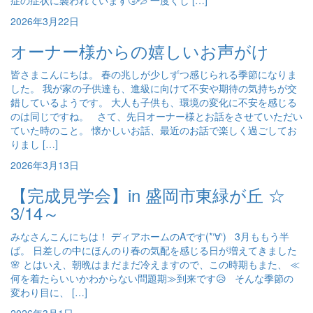
症の症状に襲われています🤧💦 一度くし […]
2026年3月22日
オーナー様からの嬉しいお声がけ
皆さまこんにちは。 春の兆しが少しずつ感じられる季節になりま
した。 我が家の子供達も、進級に向けて不安や期待の気持ちが交
錯しているようです。 大人も子供も、環境の変化に不安を感じる
のは同じですね。 さて、先日オーナー様とお話をさせていただい
ていた時のこと。 懐かしいお話、最近のお話で楽しく過ごしてお
りまし […]
2026年3月13日
【完成見学会】in 盛岡市東緑が丘 ☆
3/14～
みなさんこんにちは！ ディアホームのAです(*‘∀‘) 3月ももう半
ば。 日差しの中にほんのり春の気配を感じる日が増えてきました
🌸 とはいえ、朝晩はまだまだ冷えますので、この時期もまた、 ≪
何を着たらいいかわからない問題期≫到来です😥 そんな季節の
変わり目に、 […]