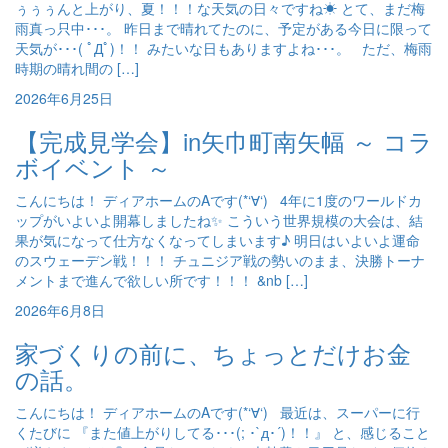
ぅぅぅんと上がり、夏！！！な天気の日々ですね☀ とて、まだ梅
雨真っ只中･･･。 昨日まで晴れてたのに、予定がある今日に限って
天気が･･･( ﾟДﾟ)！！ みたいな日もありますよね･･･。 ただ、梅雨
時期の晴れ間の […]
2026年6月25日
【完成見学会】in矢巾町南矢幅 ～ コラ
ボイベント ～
こんにちは！ ディアホームのAです(*‘∀‘) 4年に1度のワールドカ
ップがいよいよ開幕しましたね✨ こういう世界規模の大会は、結
果が気になって仕方なくなってしまいます♪ 明日はいよいよ運命
のスウェーデン戦！！！ チュニジア戦の勢いのまま、決勝トーナ
メントまで進んで欲しい所です！！！ &nb […]
2026年6月8日
家づくりの前に、ちょっとだけお金
の話。
こんにちは！ ディアホームのAです(*‘∀‘) 最近は、スーパーに行
くたびに 『また値上がりしてる･･･(; ･`д･´)！！』 と、感じること