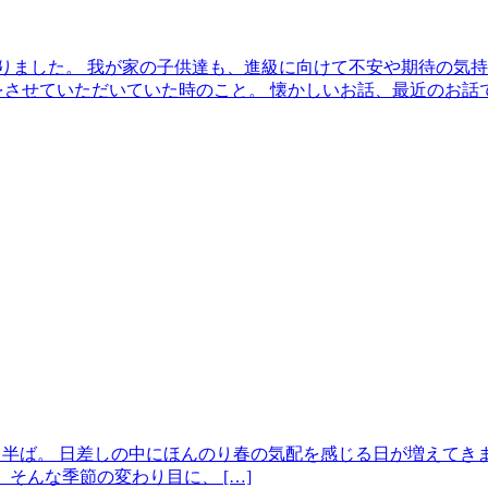
りました。 我が家の子供達も、進級に向けて不安や期待の気持
させていただいていた時のこと。 懐かしいお話、最近のお話で楽
ももう半ば。 日差しの中にほんのり春の気配を感じる日が増えて
そんな季節の変わり目に、 […]