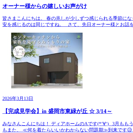
オーナー様からの嬉しいお声がけ
皆さまこんにちは。 春の兆しが少しずつ感じられる季節にな
安を感じるのは同じですね。 さて、先日オーナー様とお話を
2026年3月13日
【完成見学会】in 盛岡市東緑が丘 ☆ 3/14～
みなさんこんにちは！ ディアホームのAです(*‘∀‘) 3月
もまた、 ≪何を着たらいいかわからない問題期≫到来です😥 