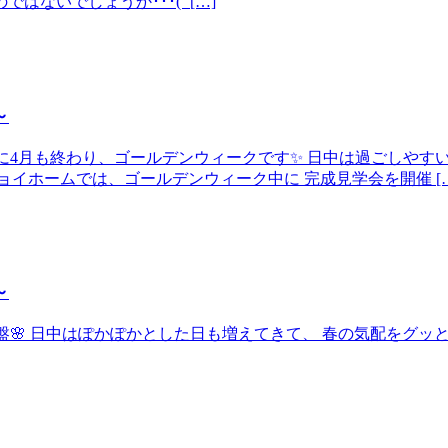
ないでしょうか･･･(´ […]
～
いう間に4月も終わり、ゴールデンウィークです✨ 日中は過ごしや
イホームでは、ゴールデンウィーク中に 完成見学会を開催 […
～
よ終盤🌸 日中はぽかぽかとした日も増えてきて、 春の気配をグ