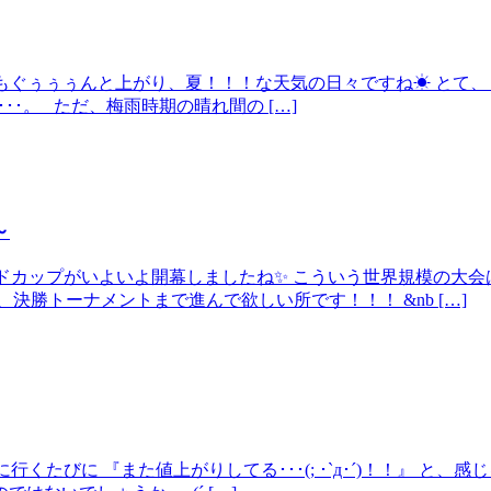
気温もぐぅぅぅんと上がり、夏！！！な天気の日々ですね☀ とて、
･･･。 ただ、梅雨時期の晴れ間の […]
～
ワールドカップがいよいよ開幕しましたね✨ こういう世界規模の
決勝トーナメントまで進んで欲しい所です！！！ &nb […]
に行くたびに 『また値上がりしてる･･･(; ･`д･´)！！』 