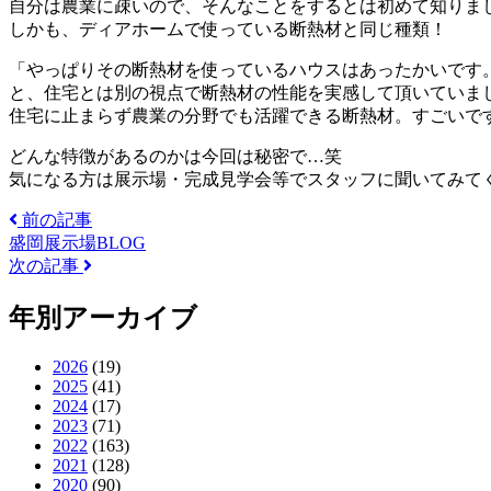
自分は農業に疎いので、そんなことをするとは初めて知りま
しかも、ディアホームで使っている断熱材と同じ種類！
「やっぱりその断熱材を使っているハウスはあったかいです
と、住宅とは別の視点で断熱材の性能を実感して頂いていま
住宅に止まらず農業の分野でも活躍できる断熱材。すごいで
どんな特徴があるのかは今回は秘密で…笑
気になる方は展示場・完成見学会等でスタッフに聞いてみて
前の記事
盛岡展示場BLOG
次の記事
年別アーカイブ
2026
(19)
2025
(41)
2024
(17)
2023
(71)
2022
(163)
2021
(128)
2020
(90)