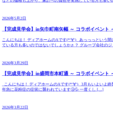
などの価格も上がり、家計への負担を実感している方も多いのでは
2026年5月2日
【完成見学会】in矢巾町南矢幅 ～ コラボイベント 
こんにちは！ ディアホームのAです(*‘∀‘) あっっっと
ている方も多いのではないでしょうか♬？ グループ会社のジョ
2026年3月29日
【完成見学会】in盛岡市本町通 ～ コラボイベント 
こんにちは！ ディアホームのAです(*‘∀‘) 3月もいよい
年急に花粉症の症状に襲われています🤧💦 一度くし […]
2026年3月22日