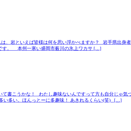
んは、岩といえば皆様は何を思い浮かべますか？ 岩手県出身
す。 本州一寒い盛岡市薮川の氷上ワカサ […]
ついて書こうかな！ わたし趣味ないんですって方も自分じゃ気
い多い。ほんっとーに多趣味！ あきれるくらい(笑) […]