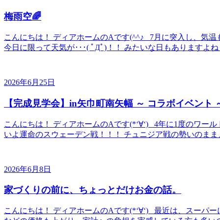
梅雨空🌈
こんにちは！ ディアホームのAです(^^♪ 7月に突入し、
今日に限って天気が･･･( ﾟДﾟ)！！ みたいな日もありますよね
2026年6月25日
【完成見学会】in矢巾町南矢幅 ～ コラボイベント 
こんにちは！ ディアホームのAです(*‘∀‘) 4年に1度の
いよ運命のスウェーデン戦！！！ チュニジア戦の勢いのまま、
2026年6月8日
家づくりの前に、ちょっとだけお金の話。
こんにちは！ ディアホームのAです(*‘∀‘) 最近は、スーパー