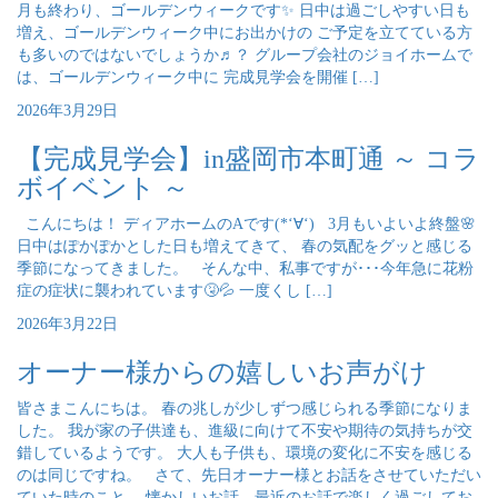
月も終わり、ゴールデンウィークです✨ 日中は過ごしやすい日も
増え、ゴールデンウィーク中にお出かけの ご予定を立てている方
も多いのではないでしょうか♬？ グループ会社のジョイホームで
は、ゴールデンウィーク中に 完成見学会を開催 […]
2026年3月29日
【完成見学会】in盛岡市本町通 ～ コラ
ボイベント ～
こんにちは！ ディアホームのAです(*‘∀‘) 3月もいよいよ終盤🌸
日中はぽかぽかとした日も増えてきて、 春の気配をグッと感じる
季節になってきました。 そんな中、私事ですが･･･今年急に花粉
症の症状に襲われています🤧💦 一度くし […]
2026年3月22日
オーナー様からの嬉しいお声がけ
皆さまこんにちは。 春の兆しが少しずつ感じられる季節になりま
した。 我が家の子供達も、進級に向けて不安や期待の気持ちが交
錯しているようです。 大人も子供も、環境の変化に不安を感じる
のは同じですね。 さて、先日オーナー様とお話をさせていただい
ていた時のこと。 懐かしいお話、最近のお話で楽しく過ごしてお