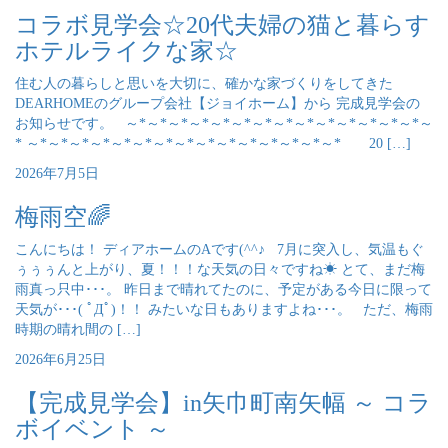
コラボ見学会☆20代夫婦の猫と暮らす
ホテルライクな家☆
住む人の暮らしと思いを大切に、確かな家づくりをしてきた
DEARHOMEのグループ会社【ジョイホーム】から 完成見学会の
お知らせです。 ～*～*～*～*～*～*～*～*～*～*～*～*～*～*～
* ～*～*～*～*～*～*～*～*～*～*～*～*～*～*～* 20 […]
2026年7月5日
梅雨空🌈
こんにちは！ ディアホームのAです(^^♪ 7月に突入し、気温もぐ
ぅぅぅんと上がり、夏！！！な天気の日々ですね☀ とて、まだ梅
雨真っ只中･･･。 昨日まで晴れてたのに、予定がある今日に限って
天気が･･･( ﾟДﾟ)！！ みたいな日もありますよね･･･。 ただ、梅雨
時期の晴れ間の […]
2026年6月25日
【完成見学会】in矢巾町南矢幅 ～ コラ
ボイベント ～