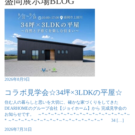
盛岡展示場BLOG
2026年8月9日
コラボ見学会☆34坪×3LDKの平屋☆
住む人の暮らしと思いを大切に、確かな家づくりをしてきた
DEARHOMEのグループ会社【ジョイホーム】から 完成見学会の
お知らせです。 ～*～*～*～*～*～*～*～*～*～*～*～*～*～*～
* ～*～*～*～*～*～*～*～*～*～*～*～*～*～*～* 34 […]
2026年7月31日