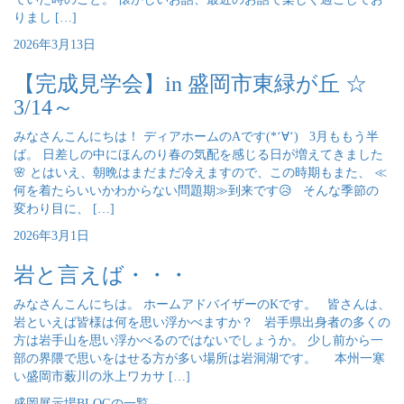
りまし […]
2026年3月13日
【完成見学会】in 盛岡市東緑が丘 ☆
3/14～
みなさんこんにちは！ ディアホームのAです(*‘∀‘) 3月ももう半
ば。 日差しの中にほんのり春の気配を感じる日が増えてきました
🌸 とはいえ、朝晩はまだまだ冷えますので、この時期もまた、 ≪
何を着たらいいかわからない問題期≫到来です😥 そんな季節の
変わり目に、 […]
2026年3月1日
岩と言えば・・・
みなさんこんにちは。 ホームアドバイザーのKです。 皆さんは、
岩といえば皆様は何を思い浮かべますか？ 岩手県出身者の多くの
方は岩手山を思い浮かべるのではないでしょうか。 少し前から一
部の界隈で思いをはせる方が多い場所は岩洞湖です。 本州一寒
い盛岡市薮川の氷上ワカサ […]
盛岡展示場BLOGの一覧