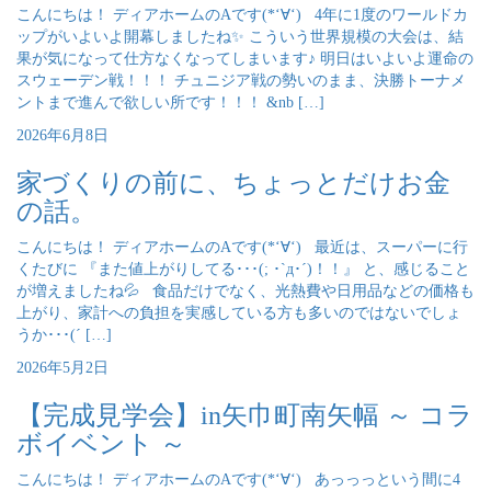
こんにちは！ ディアホームのAです(*‘∀‘) 4年に1度のワールドカ
ップがいよいよ開幕しましたね✨ こういう世界規模の大会は、結
果が気になって仕方なくなってしまいます♪ 明日はいよいよ運命の
スウェーデン戦！！！ チュニジア戦の勢いのまま、決勝トーナメ
ントまで進んで欲しい所です！！！ &nb […]
2026年6月8日
家づくりの前に、ちょっとだけお金
の話。
こんにちは！ ディアホームのAです(*‘∀‘) 最近は、スーパーに行
くたびに 『また値上がりしてる･･･(; ･`д･´)！！』 と、感じること
が増えましたね💦 食品だけでなく、光熱費や日用品などの価格も
上がり、家計への負担を実感している方も多いのではないでしょ
うか･･･(´ […]
2026年5月2日
【完成見学会】in矢巾町南矢幅 ～ コラ
ボイベント ～
こんにちは！ ディアホームのAです(*‘∀‘) あっっっという間に4