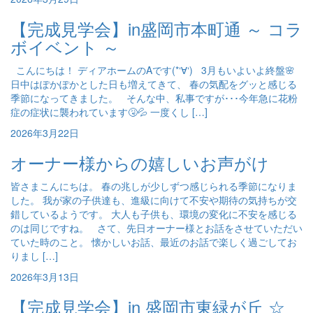
【完成見学会】in盛岡市本町通 ～ コラ
ボイベント ～
こんにちは！ ディアホームのAです(*‘∀‘) 3月もいよいよ終盤🌸
日中はぽかぽかとした日も増えてきて、 春の気配をグッと感じる
季節になってきました。 そんな中、私事ですが･･･今年急に花粉
症の症状に襲われています🤧💦 一度くし […]
2026年3月22日
オーナー様からの嬉しいお声がけ
皆さまこんにちは。 春の兆しが少しずつ感じられる季節になりま
した。 我が家の子供達も、進級に向けて不安や期待の気持ちが交
錯しているようです。 大人も子供も、環境の変化に不安を感じる
のは同じですね。 さて、先日オーナー様とお話をさせていただい
ていた時のこと。 懐かしいお話、最近のお話で楽しく過ごしてお
りまし […]
2026年3月13日
【完成見学会】in 盛岡市東緑が丘 ☆