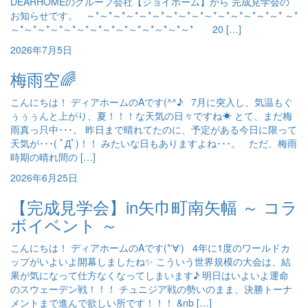
DEARHOMEのグループ会社【ジョイホーム】から 完成見学会の
お知らせです。 ～*～*～*～*～*～*～*～*～*～*～*～*～*～*～* ～*
～*～*～*～*～*～*～*～*～*～*～*～*～*～* 20 […]
2026年7月5日
梅雨空🌈
こんにちは！ ディアホームのAです(^^♪ 7月に突入し、気温もぐ
ぅぅぅんと上がり、夏！！！な天気の日々ですね☀ とて、まだ梅
雨真っ只中･･･。 昨日まで晴れてたのに、予定がある今日に限って
天気が･･･( ﾟДﾟ)！！ みたいな日もありますよね･･･。 ただ、梅雨
時期の晴れ間の […]
2026年6月25日
【完成見学会】in矢巾町南矢幅 ～ コラ
ボイベント ～
こんにちは！ ディアホームのAです(*‘∀‘) 4年に1度のワールドカ
ップがいよいよ開幕しましたね✨ こういう世界規模の大会は、結
果が気になって仕方なくなってしまいます♪ 明日はいよいよ運命
のスウェーデン戦！！！ チュニジア戦の勢いのまま、決勝トーナ
メントまで進んで欲しい所です！！！ &nb […]