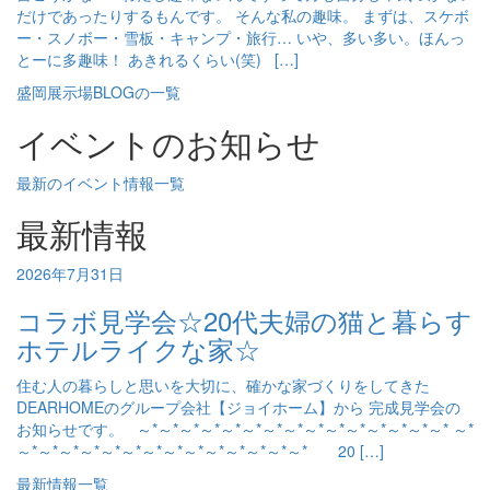
だけであったりするもんです。 そんな私の趣味。 まずは、スケボ
ー・スノボー・雪板・キャンプ・旅行… いや、多い多い。ほんっ
とーに多趣味！ あきれるくらい(笑) […]
盛岡展示場BLOGの一覧
イベントのお知らせ
最新のイベント情報一覧
最新情報
2026年7月31日
コラボ見学会☆20代夫婦の猫と暮らす
ホテルライクな家☆
住む人の暮らしと思いを大切に、確かな家づくりをしてきた
DEARHOMEのグループ会社【ジョイホーム】から 完成見学会の
お知らせです。 ～*～*～*～*～*～*～*～*～*～*～*～*～*～*～* ～*
～*～*～*～*～*～*～*～*～*～*～*～*～*～* 20 […]
最新情報一覧