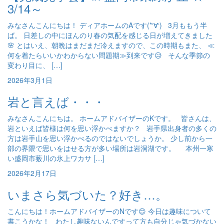
3/14～
みなさんこんにちは！ ディアホームのAです(*‘∀‘) 3月ももう半
ば。 日差しの中にほんのり春の気配を感じる日が増えてきました
🌸 とはいえ、朝晩はまだまだ冷えますので、この時期もまた、 ≪
何を着たらいいかわからない問題期≫到来です😥 そんな季節の
変わり目に、 […]
2026年3月1日
岩と言えば・・・
みなさんこんにちは。 ホームアドバイザーのKです。 皆さんは、
岩といえば皆様は何を思い浮かべますか？ 岩手県出身者の多くの
方は岩手山を思い浮かべるのではないでしょうか。 少し前から一
部の界隈で思いをはせる方が多い場所は岩洞湖です。 本州一寒
い盛岡市薮川の氷上ワカサ […]
2026年2月17日
いまさら気づいた？好き…。
こんにちは！ホームアドバイザーのNです😊 今日は趣味について
書こうかな！ わたし趣味ないんですって方も自分じゃ気づかない