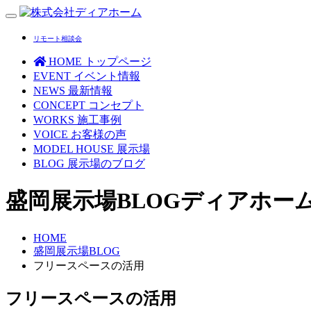
Toggle
navigation
リモート相談会
HOME
トップページ
EVENT
イベント情報
NEWS
最新情報
CONCEPT
コンセプト
WORKS
施工事例
VOICE
お客様の声
MODEL HOUSE
展示場
BLOG
展示場のブログ
盛岡展示場BLOG
ディアホー
HOME
盛岡展示場BLOG
フリースペースの活用
フリースペースの活用