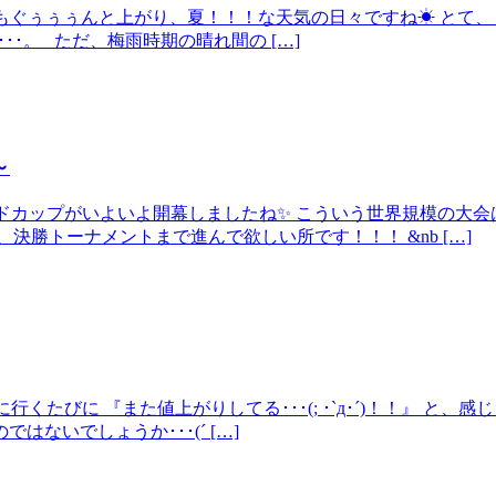
気温もぐぅぅぅんと上がり、夏！！！な天気の日々ですね☀ とて、
･･･。 ただ、梅雨時期の晴れ間の […]
～
ワールドカップがいよいよ開幕しましたね✨ こういう世界規模の
決勝トーナメントまで進んで欲しい所です！！！ &nb […]
に行くたびに 『また値上がりしてる･･･(; ･`д･´)！！』 
ないでしょうか･･･(´ […]