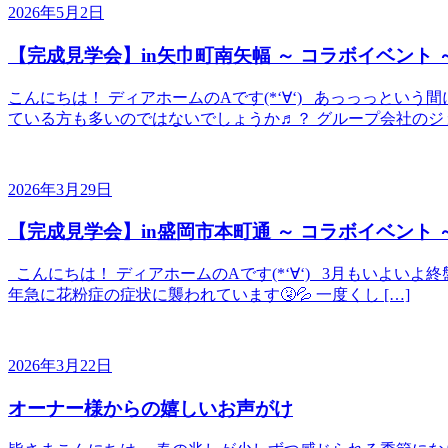
2026年5月2日
【完成見学会】in矢巾町南矢幅 ～ コラボイベント 
こんにちは！ ディアホームのAです(*‘∀‘) あっっっと
ている方も多いのではないでしょうか♬？ グループ会社のジョ
2026年3月29日
【完成見学会】in盛岡市本町通 ～ コラボイベント 
こんにちは！ ディアホームのAです(*‘∀‘) 3月もいよい
年急に花粉症の症状に襲われています🤧💦 一度くし […]
2026年3月22日
オーナー様からの嬉しいお声がけ