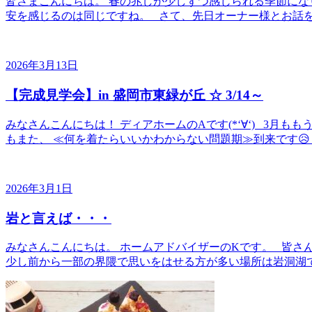
皆さまこんにちは。 春の兆しが少しずつ感じられる季節にな
安を感じるのは同じですね。 さて、先日オーナー様とお話を
2026年3月13日
【完成見学会】in 盛岡市東緑が丘 ☆ 3/14～
みなさんこんにちは！ ディアホームのAです(*‘∀‘) 3月
もまた、 ≪何を着たらいいかわからない問題期≫到来です😥 
2026年3月1日
岩と言えば・・・
みなさんこんにちは。 ホームアドバイザーのKです。 皆さ
少し前から一部の界隈で思いをはせる方が多い場所は岩洞湖で