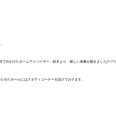
。。
材で出かけたホームアドバイザー・鈴木より、嬉しい画像が届きました
(*^^*)
持たせたホールにはスタディコーナーを設けております。
☆