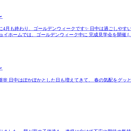
～
いう間に4月も終わり、ゴールデンウィークです✨ 日中は過ごしや
イホームでは、ゴールデンウィーク中に 完成見学会を開催 […
～
よ終盤🌸 日中はぽかぽかとした日も増えてきて、 春の気配をグ