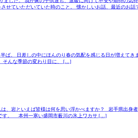
りました。 我が家の子供達も、進級に向けて不安や期待の気持
させていただいていた時のこと。 懐かしいお話、最近のお話で楽
ももう半ば。 日差しの中にほんのり春の気配を感じる日が増えて
そんな季節の変わり目に、 […]
んは、岩といえば皆様は何を思い浮かべますか？ 岩手県出身
す。 本州一寒い盛岡市薮川の氷上ワカサ […]