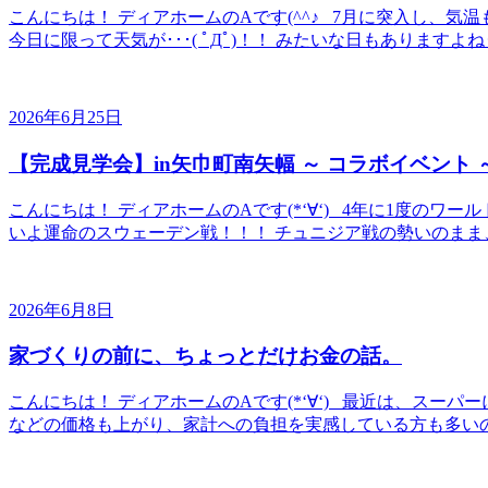
こんにちは！ ディアホームのAです(^^♪ 7月に突入し、
今日に限って天気が･･･( ﾟДﾟ)！！ みたいな日もありますよね
2026年6月25日
【完成見学会】in矢巾町南矢幅 ～ コラボイベント 
こんにちは！ ディアホームのAです(*‘∀‘) 4年に1度の
いよ運命のスウェーデン戦！！！ チュニジア戦の勢いのまま、
2026年6月8日
家づくりの前に、ちょっとだけお金の話。
こんにちは！ ディアホームのAです(*‘∀‘) 最近は、スーパー
などの価格も上がり、家計への負担を実感している方も多いのでは