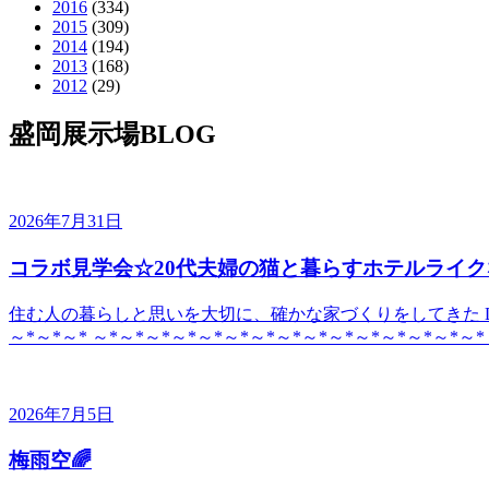
2016
(334)
2015
(309)
2014
(194)
2013
(168)
2012
(29)
盛岡展示場BLOG
2026年7月31日
コラボ見学会☆20代夫婦の猫と暮らすホテルライク
住む人の暮らしと思いを大切に、確かな家づくりをしてきた DE
～*～*～* ～*～*～*～*～*～*～*～*～*～*～*～*～*～*～*
2026年7月5日
梅雨空🌈