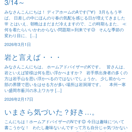
3/14～
みなさんこんにちは！ ディアホームのAです(*‘∀‘) 3月ももう半
ば。 日差しの中にほんのり春の気配を感じる日が増えてきました
🌸 とはいえ、朝晩はまだまだ冷えますので、この時期もまた、 ≪
何を着たらいいかわからない問題期≫到来です😥 そんな季節の
変わり目に、 […]
2026年3月1日
岩と言えば・・・
みなさんこんにちは。 ホームアドバイザーのKです。 皆さんは、
岩といえば皆様は何を思い浮かべますか？ 岩手県出身者の多くの
方は岩手山を思い浮かべるのではないでしょうか。 少し前から一
部の界隈で思いをはせる方が多い場所は岩洞湖です。 本州一寒
い盛岡市薮川の氷上ワカサ […]
2026年2月17日
いまさら気づいた？好き…。
こんにちは！ホームアドバイザーのNです😊 今日は趣味について
書こうかな！ わたし趣味ないんですって方も自分じゃ気づかない