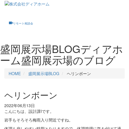
Toggle
navigati
リモート相談会
盛岡展示場BLOG
ディアホ
ーム盛岡展示場のブログ
HOME
盛岡展示場BLOG
ヘリンボーン
ヘリンボーン
2022年06月13日
こんにちは、設計課Iです。
岩手もそろそろ梅雨入り間近ですね。
体調も崩しやすい時期となりますので、体調管理に気を付けて過