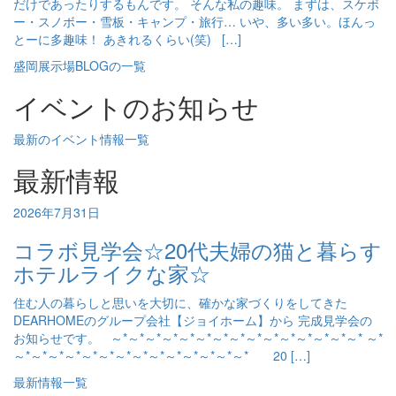
だけであったりするもんです。 そんな私の趣味。 まずは、スケボ
ー・スノボー・雪板・キャンプ・旅行… いや、多い多い。ほんっ
とーに多趣味！ あきれるくらい(笑) […]
盛岡展示場BLOGの一覧
イベントのお知らせ
最新のイベント情報一覧
最新情報
2026年7月31日
コラボ見学会☆20代夫婦の猫と暮らす
ホテルライクな家☆
住む人の暮らしと思いを大切に、確かな家づくりをしてきた
DEARHOMEのグループ会社【ジョイホーム】から 完成見学会の
お知らせです。 ～*～*～*～*～*～*～*～*～*～*～*～*～*～*～* ～*
～*～*～*～*～*～*～*～*～*～*～*～*～*～* 20 […]
最新情報一覧