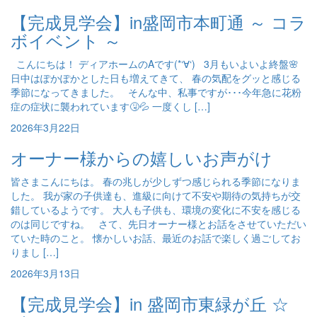
【完成見学会】in盛岡市本町通 ～ コラ
ボイベント ～
こんにちは！ ディアホームのAです(*‘∀‘) 3月もいよいよ終盤🌸
日中はぽかぽかとした日も増えてきて、 春の気配をグッと感じる
季節になってきました。 そんな中、私事ですが･･･今年急に花粉
症の症状に襲われています🤧💦 一度くし […]
2026年3月22日
オーナー様からの嬉しいお声がけ
皆さまこんにちは。 春の兆しが少しずつ感じられる季節になりま
した。 我が家の子供達も、進級に向けて不安や期待の気持ちが交
錯しているようです。 大人も子供も、環境の変化に不安を感じる
のは同じですね。 さて、先日オーナー様とお話をさせていただい
ていた時のこと。 懐かしいお話、最近のお話で楽しく過ごしてお
りまし […]
2026年3月13日
【完成見学会】in 盛岡市東緑が丘 ☆