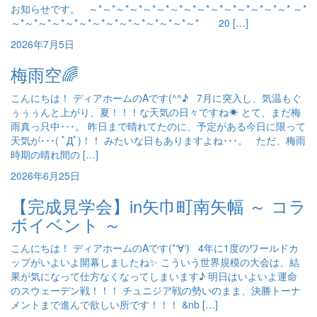
お知らせです。 ～*～*～*～*～*～*～*～*～*～*～*～*～*～*～* ～*
～*～*～*～*～*～*～*～*～*～*～*～*～*～* 20 […]
2026年7月5日
梅雨空🌈
こんにちは！ ディアホームのAです(^^♪ 7月に突入し、気温もぐ
ぅぅぅんと上がり、夏！！！な天気の日々ですね☀ とて、まだ梅
雨真っ只中･･･。 昨日まで晴れてたのに、予定がある今日に限って
天気が･･･( ﾟДﾟ)！！ みたいな日もありますよね･･･。 ただ、梅雨
時期の晴れ間の […]
2026年6月25日
【完成見学会】in矢巾町南矢幅 ～ コラ
ボイベント ～
こんにちは！ ディアホームのAです(*‘∀‘) 4年に1度のワールドカ
ップがいよいよ開幕しましたね✨ こういう世界規模の大会は、結
果が気になって仕方なくなってしまいます♪ 明日はいよいよ運命
のスウェーデン戦！！！ チュニジア戦の勢いのまま、決勝トーナ
メントまで進んで欲しい所です！！！ &nb […]