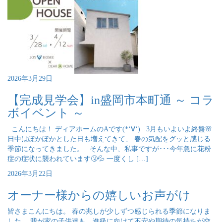
2026年3月29日
【完成見学会】in盛岡市本町通 ～ コラ
ボイベント ～
こんにちは！ ディアホームのAです(*‘∀‘) 3月もいよいよ終盤🌸
日中はぽかぽかとした日も増えてきて、 春の気配をグッと感じる
季節になってきました。 そんな中、私事ですが･･･今年急に花粉
症の症状に襲われています🤧💦 一度くし […]
2026年3月22日
オーナー様からの嬉しいお声がけ
皆さまこんにちは。 春の兆しが少しずつ感じられる季節になりま
した。 我が家の子供達も、進級に向けて不安や期待の気持ちが交