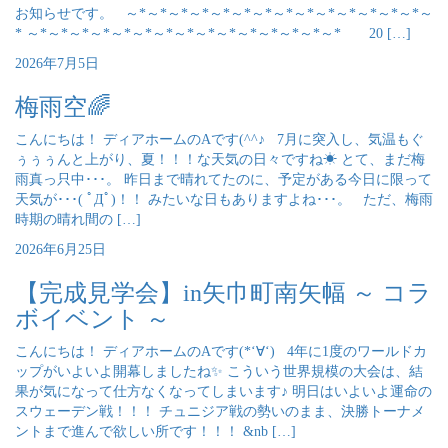
お知らせです。 ～*～*～*～*～*～*～*～*～*～*～*～*～*～*～
* ～*～*～*～*～*～*～*～*～*～*～*～*～*～*～* 20 […]
2026年7月5日
梅雨空🌈
こんにちは！ ディアホームのAです(^^♪ 7月に突入し、気温もぐ
ぅぅぅんと上がり、夏！！！な天気の日々ですね☀ とて、まだ梅
雨真っ只中･･･。 昨日まで晴れてたのに、予定がある今日に限って
天気が･･･( ﾟДﾟ)！！ みたいな日もありますよね･･･。 ただ、梅雨
時期の晴れ間の […]
2026年6月25日
【完成見学会】in矢巾町南矢幅 ～ コラ
ボイベント ～
こんにちは！ ディアホームのAです(*‘∀‘) 4年に1度のワールドカ
ップがいよいよ開幕しましたね✨ こういう世界規模の大会は、結
果が気になって仕方なくなってしまいます♪ 明日はいよいよ運命の
スウェーデン戦！！！ チュニジア戦の勢いのまま、決勝トーナメ
ントまで進んで欲しい所です！！！ &nb […]