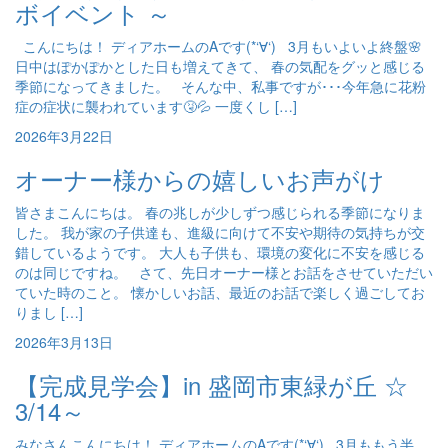
ボイベント ～
こんにちは！ ディアホームのAです(*‘∀‘) 3月もいよいよ終盤🌸
日中はぽかぽかとした日も増えてきて、 春の気配をグッと感じる
季節になってきました。 そんな中、私事ですが･･･今年急に花粉
症の症状に襲われています🤧💦 一度くし […]
2026年3月22日
オーナー様からの嬉しいお声がけ
皆さまこんにちは。 春の兆しが少しずつ感じられる季節になりま
した。 我が家の子供達も、進級に向けて不安や期待の気持ちが交
錯しているようです。 大人も子供も、環境の変化に不安を感じる
のは同じですね。 さて、先日オーナー様とお話をさせていただい
ていた時のこと。 懐かしいお話、最近のお話で楽しく過ごしてお
りまし […]
2026年3月13日
【完成見学会】in 盛岡市東緑が丘 ☆
3/14～
みなさんこんにちは！ ディアホームのAです(*‘∀‘) 3月ももう半