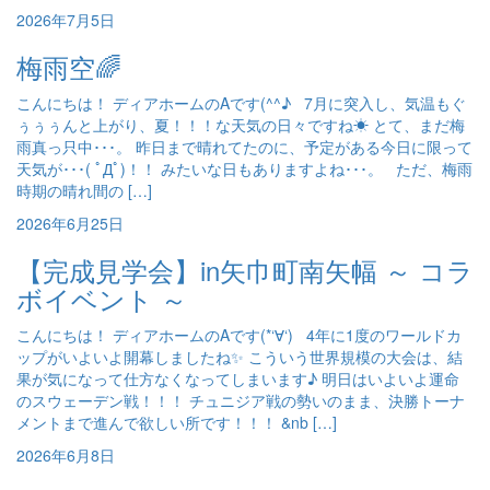
2026年7月5日
梅雨空🌈
こんにちは！ ディアホームのAです(^^♪ 7月に突入し、気温もぐ
ぅぅぅんと上がり、夏！！！な天気の日々ですね☀ とて、まだ梅
雨真っ只中･･･。 昨日まで晴れてたのに、予定がある今日に限って
天気が･･･( ﾟДﾟ)！！ みたいな日もありますよね･･･。 ただ、梅雨
時期の晴れ間の […]
2026年6月25日
【完成見学会】in矢巾町南矢幅 ～ コラ
ボイベント ～
こんにちは！ ディアホームのAです(*‘∀‘) 4年に1度のワールドカ
ップがいよいよ開幕しましたね✨ こういう世界規模の大会は、結
果が気になって仕方なくなってしまいます♪ 明日はいよいよ運命
のスウェーデン戦！！！ チュニジア戦の勢いのまま、決勝トーナ
メントまで進んで欲しい所です！！！ &nb […]
2026年6月8日