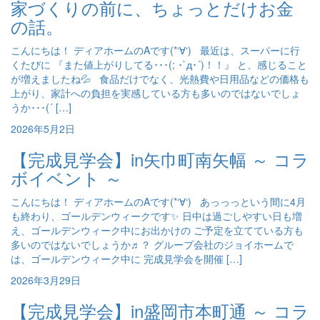
家づくりの前に、ちょっとだけお金
の話。
こんにちは！ ディアホームのAです(*‘∀‘) 最近は、スーパーに行
くたびに 『また値上がりしてる･･･(; ･`д･´)！！』 と、感じること
が増えましたね💦 食品だけでなく、光熱費や日用品などの価格も
上がり、家計への負担を実感している方も多いのではないでしょ
うか･･･(´ […]
2026年5月2日
【完成見学会】in矢巾町南矢幅 ～ コラ
ボイベント ～
こんにちは！ ディアホームのAです(*‘∀‘) あっっっという間に4月
も終わり、ゴールデンウィークです✨ 日中は過ごしやすい日も増
え、ゴールデンウィーク中にお出かけの ご予定を立てている方も
多いのではないでしょうか♬？ グループ会社のジョイホームで
は、ゴールデンウィーク中に 完成見学会を開催 […]
2026年3月29日
【完成見学会】in盛岡市本町通 ～ コラ