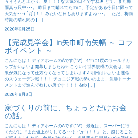
ぅぅぅんと上がり、夏！！！な天気の日々ですね☀ とて、まだ梅
雨真っ只中･･･。 昨日まで晴れてたのに、予定がある今日に限って
天気が･･･( ﾟДﾟ)！！ みたいな日もありますよね･･･。 ただ、梅雨
時期の晴れ間の […]
2026年6月25日
【完成見学会】in矢巾町南矢幅 ～ コラ
ボイベント ～
こんにちは！ ディアホームのAです(*‘∀‘) 4年に1度のワールドカ
ップがいよいよ開幕しましたね✨ こういう世界規模の大会は、結
果が気になって仕方なくなってしまいます♪ 明日はいよいよ運命
のスウェーデン戦！！！ チュニジア戦の勢いのまま、決勝トーナ
メントまで進んで欲しい所です！！！ &nb […]
2026年6月8日
家づくりの前に、ちょっとだけお金
の話。
こんにちは！ ディアホームのAです(*‘∀‘) 最近は、スーパーに行
くたびに 『また値上がりしてる･･･(; ･`д･´)！！』 と、感じること
が増えましたね💦 食品だけでなく、光熱費や日用品などの価格も