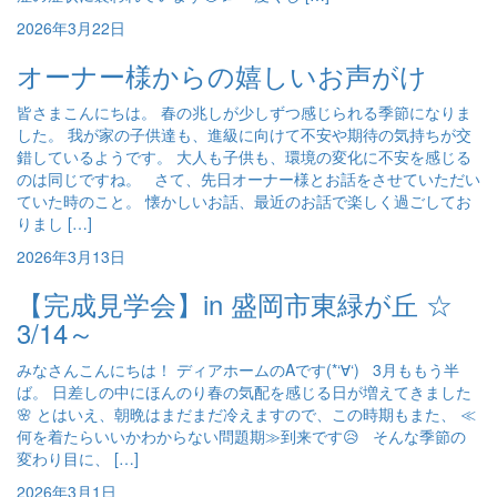
2026年3月22日
オーナー様からの嬉しいお声がけ
皆さまこんにちは。 春の兆しが少しずつ感じられる季節になりま
した。 我が家の子供達も、進級に向けて不安や期待の気持ちが交
錯しているようです。 大人も子供も、環境の変化に不安を感じる
のは同じですね。 さて、先日オーナー様とお話をさせていただい
ていた時のこと。 懐かしいお話、最近のお話で楽しく過ごしてお
りまし […]
2026年3月13日
【完成見学会】in 盛岡市東緑が丘 ☆
3/14～
みなさんこんにちは！ ディアホームのAです(*‘∀‘) 3月ももう半
ば。 日差しの中にほんのり春の気配を感じる日が増えてきました
🌸 とはいえ、朝晩はまだまだ冷えますので、この時期もまた、 ≪
何を着たらいいかわからない問題期≫到来です😥 そんな季節の
変わり目に、 […]
2026年3月1日