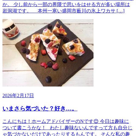
か。 少し前から一部の界隈で思いをはせる方が多い場所は
岩洞湖です。 本州一寒い盛岡市薮川の氷上ワカサ […]
2026年2月17日
いまさら気づいた？好き…。
こんにちは！ホームアドバイザーのNです😊 今日は趣味に
ついて書こうかな！ わたし趣味ないんですって方も自分じ
ゃ気づかないだけであったりするもんです。 そんな私の趣