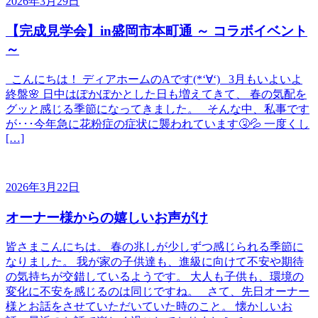
2026年3月29日
【完成見学会】in盛岡市本町通 ～ コラボイベント
～
こんにちは！ ディアホームのAです(*‘∀‘) 3月もいよいよ
終盤🌸 日中はぽかぽかとした日も増えてきて、 春の気配を
グッと感じる季節になってきました。 そんな中、私事です
が･･･今年急に花粉症の症状に襲われています🤧💦 一度くし
[…]
2026年3月22日
オーナー様からの嬉しいお声がけ
皆さまこんにちは。 春の兆しが少しずつ感じられる季節に
なりました。 我が家の子供達も、進級に向けて不安や期待
の気持ちが交錯しているようです。 大人も子供も、環境の
変化に不安を感じるのは同じですね。 さて、先日オーナー
様とお話をさせていただいていた時のこと。 懐かしいお