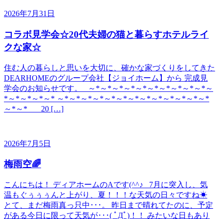
2026年7月31日
コラボ見学会☆20代夫婦の猫と暮らすホテルライ
クな家☆
住む人の暮らしと思いを大切に、確かな家づくりをしてきた
DEARHOMEのグループ会社【ジョイホーム】から 完成見
学会のお知らせです。 ～*～*～*～*～*～*～*～*～*～*～
*～*～*～*～* ～*～*～*～*～*～*～*～*～*～*～*～*～*
～*～* 20 […]
2026年7月5日
梅雨空🌈
こんにちは！ ディアホームのAです(^^♪ 7月に突入し、気
温もぐぅぅぅんと上がり、夏！！！な天気の日々ですね☀
とて、まだ梅雨真っ只中･･･。 昨日まで晴れてたのに、予定
がある今日に限って天気が･･･( ﾟДﾟ)！！ みたいな日もあり