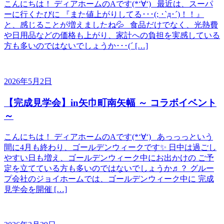
こんにちは！ ディアホームのAです(*‘∀‘) 最近は、スーパ
ーに行くたびに 『また値上がりしてる･･･(; ･`д･´)！！』
と、感じることが増えましたね💦 食品だけでなく、光熱費
や日用品などの価格も上がり、家計への負担を実感している
方も多いのではないでしょうか･･･(´ […]
2026年5月2日
【完成見学会】in矢巾町南矢幅 ～ コラボイベント
～
こんにちは！ ディアホームのAです(*‘∀‘) あっっっという
間に4月も終わり、ゴールデンウィークです✨ 日中は過ごし
やすい日も増え、ゴールデンウィーク中にお出かけの ご予
定を立てている方も多いのではないでしょうか♬？ グルー
プ会社のジョイホームでは、ゴールデンウィーク中に 完成
見学会を開催 […]