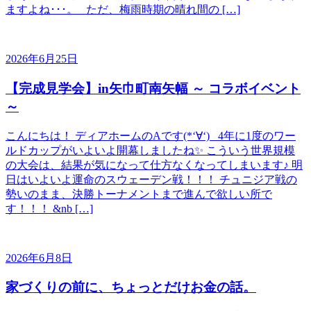
ますよね･･･。 ただ、梅雨時期の晴れ間の […]
2026年6月25日
【完成見学会】in矢巾町南矢幅 ～ コラボイベント
～
こんにちは！ ディアホームのAです(*‘∀‘) 4年に1度のワー
ルドカップがいよいよ開幕しましたね✨ こういう世界規模
の大会は、結果が気になって仕方なくなってしまいます♪ 明
日はいよいよ運命のスウェーデン戦！！！ チュニジア戦の
勢いのまま、決勝トーナメントまで進んで欲しい所で
す！！！ &nb […]
2026年6月8日
家づくりの前に、ちょっとだけお金の話。