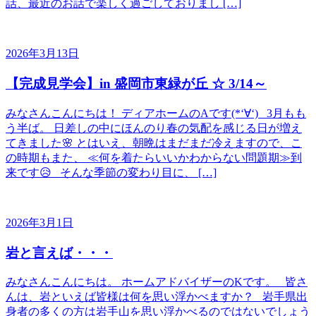
話、最近のお話で楽しく過ごしておりまし […]
2026年3月13日
【完成見学会】in 盛岡市東緑が丘 ☆ 3/14～
みなさんこんにちは！ ディアホームのAです(*‘∀‘) 3月もも
う半ば。 日差しの中にほんのり春の気配を感じる日が増え
てきました🌸 とはいえ、朝晩はまだまだ冷えますので、こ
の時期もまた、 ≪何を着たらいいかわからない問題期≫到
来です😥 そんな季節の変わり目に、 […]
2026年3月1日
岩と言えば・・・
みなさんこんにちは。 ホームアドバイザーのKです。 皆さ
んは、岩といえば皆様は何を思い浮かべますか？ 岩手県出
身者の多くの方は岩手山を思い浮かべるのではないでしょう