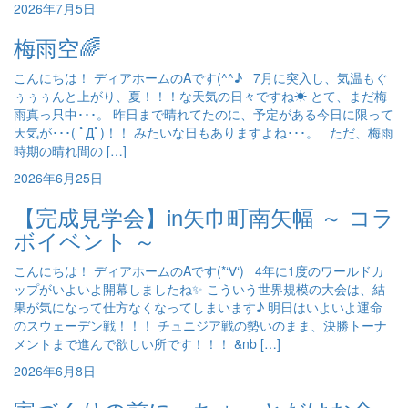
2026年7月5日
梅雨空🌈
こんにちは！ ディアホームのAです(^^♪ 7月に突入し、気温もぐ
ぅぅぅんと上がり、夏！！！な天気の日々ですね☀ とて、まだ梅
雨真っ只中･･･。 昨日まで晴れてたのに、予定がある今日に限って
天気が･･･( ﾟДﾟ)！！ みたいな日もありますよね･･･。 ただ、梅雨
時期の晴れ間の […]
2026年6月25日
【完成見学会】in矢巾町南矢幅 ～ コラ
ボイベント ～
こんにちは！ ディアホームのAです(*‘∀‘) 4年に1度のワールドカ
ップがいよいよ開幕しましたね✨ こういう世界規模の大会は、結
果が気になって仕方なくなってしまいます♪ 明日はいよいよ運命
のスウェーデン戦！！！ チュニジア戦の勢いのまま、決勝トーナ
メントまで進んで欲しい所です！！！ &nb […]
2026年6月8日