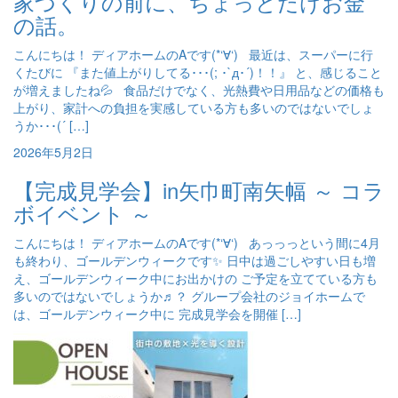
家づくりの前に、ちょっとだけお金
の話。
こんにちは！ ディアホームのAです(*‘∀‘) 最近は、スーパーに行
くたびに 『また値上がりしてる･･･(; ･`д･´)！！』 と、感じること
が増えましたね💦 食品だけでなく、光熱費や日用品などの価格も
上がり、家計への負担を実感している方も多いのではないでしょ
うか･･･(´ […]
2026年5月2日
【完成見学会】in矢巾町南矢幅 ～ コラ
ボイベント ～
こんにちは！ ディアホームのAです(*‘∀‘) あっっっという間に4月
も終わり、ゴールデンウィークです✨ 日中は過ごしやすい日も増
え、ゴールデンウィーク中にお出かけの ご予定を立てている方も
多いのではないでしょうか♬？ グループ会社のジョイホームで
は、ゴールデンウィーク中に 完成見学会を開催 […]