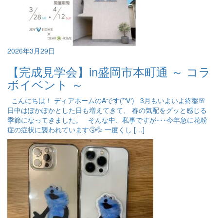
2026年3月29日
【完成見学会】in盛岡市本町通 ～ コラ
ボイベント ～
こんにちは！ ディアホームのAです(*‘∀‘) 3月もいよいよ終盤🌸
日中はぽかぽかとした日も増えてきて、 春の気配をグッと感じる
季節になってきました。 そんな中、私事ですが･･･今年急に花粉
症の症状に襲われています🤧💦 一度くし […]