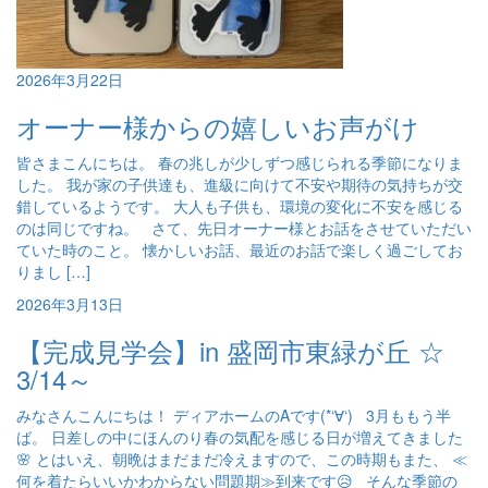
2026年3月22日
オーナー様からの嬉しいお声がけ
皆さまこんにちは。 春の兆しが少しずつ感じられる季節になりま
した。 我が家の子供達も、進級に向けて不安や期待の気持ちが交
錯しているようです。 大人も子供も、環境の変化に不安を感じる
のは同じですね。 さて、先日オーナー様とお話をさせていただい
ていた時のこと。 懐かしいお話、最近のお話で楽しく過ごしてお
りまし […]
2026年3月13日
【完成見学会】in 盛岡市東緑が丘 ☆
3/14～
みなさんこんにちは！ ディアホームのAです(*‘∀‘) 3月ももう半
ば。 日差しの中にほんのり春の気配を感じる日が増えてきました
🌸 とはいえ、朝晩はまだまだ冷えますので、この時期もまた、 ≪
何を着たらいいかわからない問題期≫到来です😥 そんな季節の