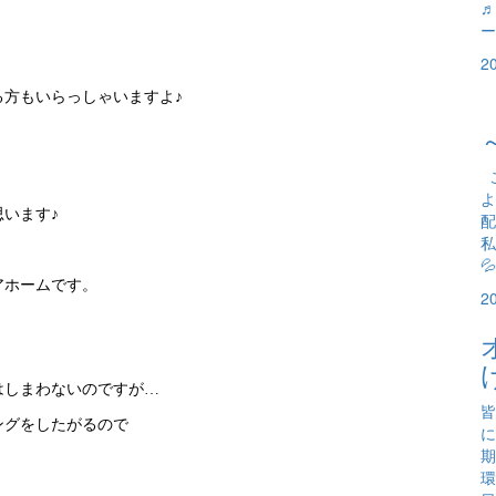
♬
ー
2
方もいらっしゃいますよ♪
こ
よ
います♪
配
私

アホームです。
2
はしまわないのですが…
皆
ングをしたがるので
に
期
環