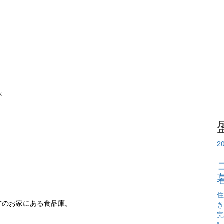
が
2
住
き
どのお家にある食品庫。
完