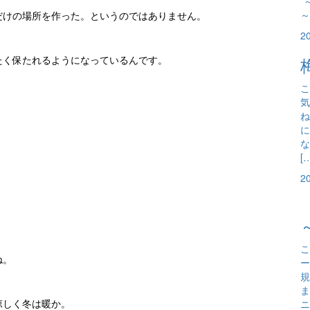
*
～
だけの場所を作った。というのではありません。
2
たく保たれるようになっているんです。
こ
気
ね
に
な
[
2
こ
ね。
ー
規
ま
ニ
涼しく冬は暖か。