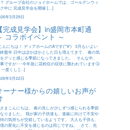
？ グループ会社のジョイホームでは、ゴールデンウィ
ク中に 完成見学会を開催 […]
026年3月29日
【完成見学会】in盛岡市本町通
～ コラボイベント ～
んにちは！ ディアホームのAです(*‘∀‘) 3月もいよい
終盤🌸 日中はぽかぽかとした日も増えてきて、 春の気
をグッと感じる季節になってきました。 そんな中、
事ですが･･･今年急に花粉症の症状に襲われています🤧
 一度くし […]
026年3月22日
オーナー様からの嬉しいお声が
け
さまこんにちは。 春の兆しが少しずつ感じられる季節
なりました。 我が家の子供達も、進級に向けて不安や
待の気持ちが交錯しているようです。 大人も子供も、
境の変化に不安を感じるのは同じですね。 さて、先