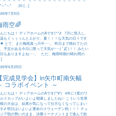
～*～*～*～*～*～* ～*～*～*～*～*～*～*～*～*～*～*～*
*～*～* 20 […]
026年7月5日
梅雨空🌈
んにちは！ ディアホームのAです(^^♪ 7月に突入し、
温もぐぅぅぅんと上がり、夏！！！な天気の日々です
☀ とて、まだ梅雨真っ只中･･･。 昨日まで晴れてたの
、予定がある今日に限って天気が･･･( ﾟДﾟ)！！ みたい
日もありますよね･･･。 ただ、梅雨時期の晴れ間の
…]
026年6月25日
【完成見学会】in矢巾町南矢幅
～ コラボイベント ～
んにちは！ ディアホームのAです(*‘∀‘) 4年に1度のワ
ルドカップがいよいよ開幕しましたね✨ こういう世界
模の大会は、結果が気になって仕方なくなってしまい
す♪ 明日はいよいよ運命のスウェーデン戦！！！ チュ
ジア戦の勢いのまま、決勝トーナメントまで進んで欲