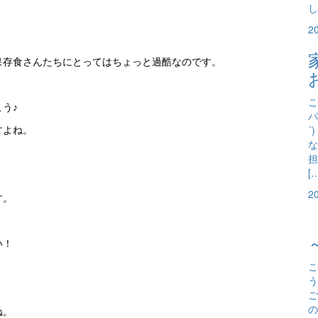
し
2
保存食さんたちにとってはちょっと過酷なのです。
こ
う♪
パ
´
すよね。
な
担
[
2
す。
い！
こ
う
ご
の
ね。