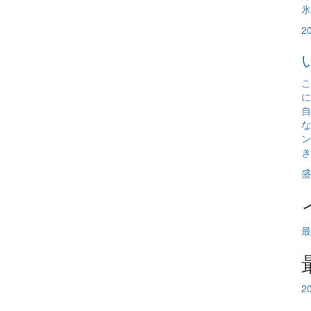
氷
2
こ
に
自
な
ン
き
盛
最
2