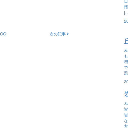
日
懐
[
2
OG
次の記事
み
も
増
で
題
2
み
岩
な