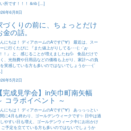
い所です！！！ &nb […]
026年6月8日
家づくりの前に、ちょっとだけ
お金の話。
んにちは！ ディアホームのAです(*‘∀‘) 最近は、スー
ーに行くたびに 『また値上がりしてる･･･(; ･`д･
)！！』 と、感じることが増えましたね💦 食品だけで
く、光熱費や日用品などの価格も上がり、家計への負
を実感している方も多いのではないでしょうか･･･(´
…]
026年5月2日
【完成見学会】in矢巾町南矢幅
～ コラボイベント ～
んにちは！ ディアホームのAです(*‘∀‘) あっっっとい
間に4月も終わり、ゴールデンウィークです✨ 日中は過
しやすい日も増え、ゴールデンウィーク中にお出かけ
 ご予定を立てている方も多いのではないでしょうか