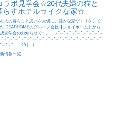
コラボ見学会☆20代夫婦の猫と
暮らすホテルライクな家☆
む人の暮らしと思いを大切に、確かな家づくりをして
た DEARHOMEのグループ会社【ジョイホーム】から
成見学会のお知らせです。 ～*～*～*～*～*～*～*～*～
～*～*～*～*～*～* ～*～*～*～*～*～*～*～*～*～*～*～*
*～*～* 20 […]
新情報一覧