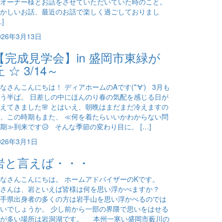
オーナー様とお話をさせていただいていた時のこと。
かしいお話、最近のお話で楽しく過ごしておりまし
…]
026年3月13日
【完成見学会】in 盛岡市東緑が
丘 ☆ 3/14～
なさんこんにちは！ ディアホームのAです(*‘∀‘) 3月も
う半ば。 日差しの中にほんのり春の気配を感じる日が
えてきました🌸 とはいえ、朝晩はまだまだ冷えますの
、この時期もまた、 ≪何を着たらいいかわからない問
期≫到来です😥 そんな季節の変わり目に、 […]
026年3月1日
岩と言えば・・・
なさんこんにちは。 ホームアドバイザーのKです。
皆さんは、岩といえば皆様は何を思い浮かべますか？
手県出身者の多くの方は岩手山を思い浮かべるのでは
いでしょうか。 少し前から一部の界隈で思いをはせる
方が多い場所は岩洞湖です。 本州一寒い盛岡市薮川の