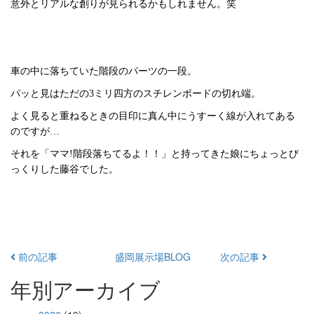
意外とリアルな創りが見られるかもしれません。笑
車の中に落ちていた階段のパーツの一段。
パッと見はただの
3
ミリ四方のスチレンボードの切れ端。
よく見ると重ねるときの目印に真ん中にうすーく線が入れてある
のですが…
それを「ママ
!
階段落ちてるよ！！」と持ってきた娘にちょっとび
っくりした藤谷でした。
前の記事
盛岡展示場BLOG
次の記事
年別アーカイブ