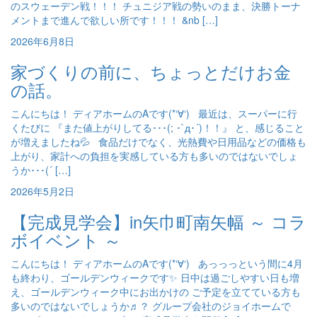
のスウェーデン戦！！！ チュニジア戦の勢いのまま、決勝トーナ
メントまで進んで欲しい所です！！！ &nb […]
2026年6月8日
家づくりの前に、ちょっとだけお金
の話。
こんにちは！ ディアホームのAです(*‘∀‘) 最近は、スーパーに行
くたびに 『また値上がりしてる･･･(; ･`д･´)！！』 と、感じること
が増えましたね💦 食品だけでなく、光熱費や日用品などの価格も
上がり、家計への負担を実感している方も多いのではないでしょ
うか･･･(´ […]
2026年5月2日
【完成見学会】in矢巾町南矢幅 ～ コラ
ボイベント ～
こんにちは！ ディアホームのAです(*‘∀‘) あっっっという間に4月
も終わり、ゴールデンウィークです✨ 日中は過ごしやすい日も増
え、ゴールデンウィーク中にお出かけの ご予定を立てている方も
多いのではないでしょうか♬？ グループ会社のジョイホームで