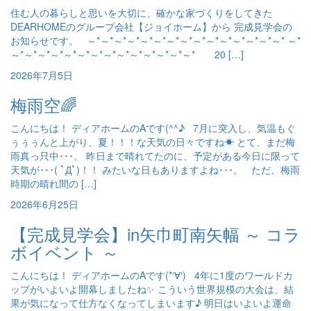
住む人の暮らしと思いを大切に、確かな家づくりをしてきた
DEARHOMEのグループ会社【ジョイホーム】から 完成見学会の
お知らせです。 ～*～*～*～*～*～*～*～*～*～*～*～*～*～*～* ～*
～*～*～*～*～*～*～*～*～*～*～*～*～*～* 20 […]
2026年7月5日
梅雨空🌈
こんにちは！ ディアホームのAです(^^♪ 7月に突入し、気温もぐ
ぅぅぅんと上がり、夏！！！な天気の日々ですね☀ とて、まだ梅
雨真っ只中･･･。 昨日まで晴れてたのに、予定がある今日に限って
天気が･･･( ﾟДﾟ)！！ みたいな日もありますよね･･･。 ただ、梅雨
時期の晴れ間の […]
2026年6月25日
【完成見学会】in矢巾町南矢幅 ～ コラ
ボイベント ～
こんにちは！ ディアホームのAです(*‘∀‘) 4年に1度のワールドカ
ップがいよいよ開幕しましたね✨ こういう世界規模の大会は、結
果が気になって仕方なくなってしまいます♪ 明日はいよいよ運命