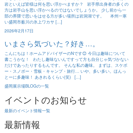
岩といえば皆様は何を思い浮かべますか？ 岩手県出身者の多くの
方は岩手山を思い浮かべるのではないでしょうか。 少し前から一
部の界隈で思いをはせる方が多い場所は岩洞湖です。 本州一寒
い盛岡市薮川の氷上ワカサ […]
2026年2月17日
いまさら気づいた？好き…。
こんにちは！ホームアドバイザーのNです😊 今日は趣味について
書こうかな！ わたし趣味ないんですって方も自分じゃ気づかない
だけであったりするもんです。 そんな私の趣味。 まずは、スケボ
ー・スノボー・雪板・キャンプ・旅行… いや、多い多い。ほんっ
とーに多趣味！ あきれるくらい(笑) […]
盛岡展示場BLOGの一覧
イベントのお知らせ
最新のイベント情報一覧
最新情報