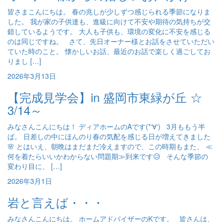
皆さまこんにちは。 春の兆しが少しずつ感じられる季節になりま
した。 我が家の子供達も、進級に向けて不安や期待の気持ちが交
錯しているようです。 大人も子供も、環境の変化に不安を感じる
のは同じですね。 さて、先日オーナー様とお話をさせていただい
ていた時のこと。 懐かしいお話、最近のお話で楽しく過ごしてお
りまし […]
2026年3月13日
【完成見学会】in 盛岡市東緑が丘 ☆
3/14～
みなさんこんにちは！ ディアホームのAです(*‘∀‘) 3月ももう半
ば。 日差しの中にほんのり春の気配を感じる日が増えてきました
🌸 とはいえ、朝晩はまだまだ冷えますので、この時期もまた、 ≪
何を着たらいいかわからない問題期≫到来です😥 そんな季節の
変わり目に、 […]
2026年3月1日
岩と言えば・・・
みなさんこんにちは。 ホームアドバイザーのKです。 皆さんは、