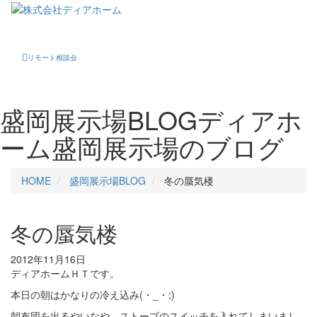
Toggle
navigati
リモート相談会
盛岡展示場BLOG
ディアホ
ーム盛岡展示場のブログ
HOME
盛岡展示場BLOG
冬の蜃気楼
冬の蜃気楼
2012年11月16日
ディアホームＨＴです。
本日の朝はかなりの冷え込み(・_・;)
朝布団を出るやいなや、ストーブのスイッチを入れてしまいまし