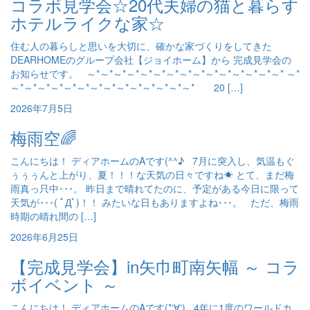
コラボ見学会☆20代夫婦の猫と暮らす
ホテルライクな家☆
住む人の暮らしと思いを大切に、確かな家づくりをしてきた
DEARHOMEのグループ会社【ジョイホーム】から 完成見学会の
お知らせです。 ～*～*～*～*～*～*～*～*～*～*～*～*～*～*～* ～*
～*～*～*～*～*～*～*～*～*～*～*～*～*～* 20 […]
2026年7月5日
梅雨空🌈
こんにちは！ ディアホームのAです(^^♪ 7月に突入し、気温もぐ
ぅぅぅんと上がり、夏！！！な天気の日々ですね☀ とて、まだ梅
雨真っ只中･･･。 昨日まで晴れてたのに、予定がある今日に限って
天気が･･･( ﾟДﾟ)！！ みたいな日もありますよね･･･。 ただ、梅雨
時期の晴れ間の […]
2026年6月25日
【完成見学会】in矢巾町南矢幅 ～ コラ
ボイベント ～
こんにちは！ ディアホームのAです(*‘∀‘) 4年に1度のワールドカ