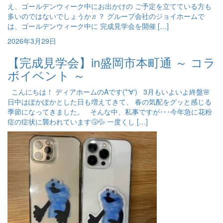
え、ゴールデンウィーク中にお出かけの ご予定を立てている方も
多いのではないでしょうか♬？ グループ会社のジョイホームで
は、ゴールデンウィーク中に 完成見学会を開催 […]
2026年3月29日
【完成見学会】in盛岡市本町通 ～ コラ
ボイベント ～
こんにちは！ ディアホームのAです(*‘∀‘) 3月もいよいよ終盤🌸
日中はぽかぽかとした日も増えてきて、 春の気配をグッと感じる
季節になってきました。 そんな中、私事ですが･･･今年急に花粉
症の症状に襲われています🤧💦 一度くし […]