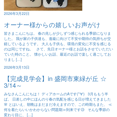
2026年3月22日
オーナー様からの嬉しいお声がけ
皆さまこんにちは。 春の兆しが少しずつ感じられる季節になりま
した。 我が家の子供達も、進級に向けて不安や期待の気持ちが交
錯しているようです。 大人も子供も、環境の変化に不安を感じる
のは同じですね。 さて、先日オーナー様とお話をさせていただい
ていた時のこと。 懐かしいお話、最近のお話で楽しく過ごしてお
りまし […]
2026年3月13日
【完成見学会】in 盛岡市東緑が丘 ☆
3/14～
みなさんこんにちは！ ディアホームのAです(*‘∀‘) 3月ももう半
ば。 日差しの中にほんのり春の気配を感じる日が増えてきました
🌸 とはいえ、朝晩はまだまだ冷えますので、この時期もまた、 ≪
何を着たらいいかわからない問題期≫到来です😥 そんな季節の
変わり目に、 […]