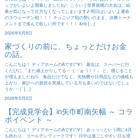
ップがいよいよ開幕しましたね✨ こういう世界規模の大会は、結
果が気になって仕方なくなってしまいます♪ 明日はいよいよ運命
のスウェーデン戦！！！ チュニジア戦の勢いのまま、決勝トーナ
メントまで進んで欲しい所です！！！ &nb […]
2026年6月8日
家づくりの前に、ちょっとだけお金
の話。
こんにちは！ ディアホームのAです(*‘∀‘) 最近は、スーパーに行
くたびに 『また値上がりしてる･･･(; ･`д･´)！！』 と、感じること
が増えましたね💦 食品だけでなく、光熱費や日用品などの価格も
上がり、家計への負担を実感している方も多いのではないでしょ
うか･･･(´ […]
2026年5月2日
【完成見学会】in矢巾町南矢幅 ～ コラ
ボイベント ～
こんにちは！ ディアホームのAです(*‘∀‘) あっっっという間に4月
も終わり、ゴールデンウィークです✨ 日中は過ごしやすい日も増