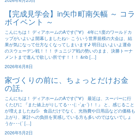
2026年6月25日
【完成見学会】in矢巾町南矢幅 ～ コラ
ボイベント ～
こんにちは！ ディアホームのAです(*‘∀‘) 4年に1度のワールドカ
ップがいよいよ開幕しましたね✨ こういう世界規模の大会は、結
果が気になって仕方なくなってしまいます♪ 明日はいよいよ運命
のスウェーデン戦！！！ チュニジア戦の勢いのまま、決勝トーナ
メントまで進んで欲しい所です！！！ &nb […]
2026年6月8日
家づくりの前に、ちょっとだけお金
の話。
こんにちは！ ディアホームのAです(*‘∀‘) 最近は、スーパーに行
くたびに 『また値上がりしてる･･･(; ･`д･´)！！』 と、感じること
が増えましたね💦 食品だけでなく、光熱費や日用品などの価格も
上がり、家計への負担を実感している方も多いのではないでしょ
うか･･･(´ […]
2026年5月2日