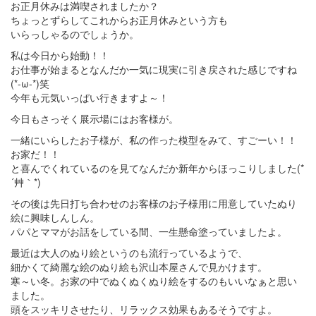
お正月休みは満喫されましたか？
ちょっとずらしてこれからお正月休みという方も
いらっしゃるのでしょうか。
私は今日から始動！！
お仕事が始まるとなんだか一気に現実に引き戻された感じですね
(*-ω-*)笑
今年も元気いっぱい行きますよ～！
今日もさっそく展示場にはお客様が。
一緒にいらしたお子様が、私の作った模型をみて、すごーい！！
お家だ！！
と喜んでくれているのを見てなんだか新年からほっこりしました(*
´艸｀*)
その後は先日打ち合わせのお客様のお子様用に用意していたぬり
絵に興味しんしん。
パパとママがお話をしている間、一生懸命塗っていましたよ。
最近は大人のぬり絵というのも流行っているようで、
細かくて綺麗な絵のぬり絵も沢山本屋さんで見かけます。
寒～い冬。お家の中でぬくぬくぬり絵をするのもいいなぁと思い
ました。
頭をスッキリさせたり、リラックス効果もあるそうですよ。