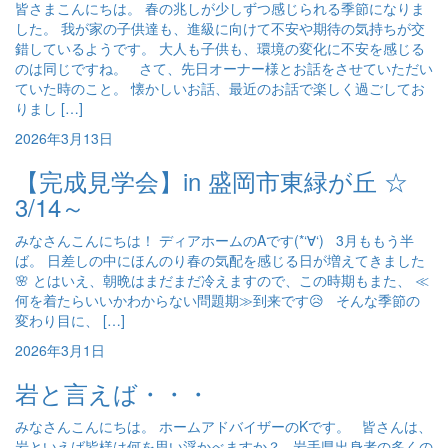
皆さまこんにちは。 春の兆しが少しずつ感じられる季節になりま
した。 我が家の子供達も、進級に向けて不安や期待の気持ちが交
錯しているようです。 大人も子供も、環境の変化に不安を感じる
のは同じですね。 さて、先日オーナー様とお話をさせていただい
ていた時のこと。 懐かしいお話、最近のお話で楽しく過ごしてお
りまし […]
2026年3月13日
【完成見学会】in 盛岡市東緑が丘 ☆
3/14～
みなさんこんにちは！ ディアホームのAです(*‘∀‘) 3月ももう半
ば。 日差しの中にほんのり春の気配を感じる日が増えてきました
🌸 とはいえ、朝晩はまだまだ冷えますので、この時期もまた、 ≪
何を着たらいいかわからない問題期≫到来です😥 そんな季節の
変わり目に、 […]
2026年3月1日
岩と言えば・・・
みなさんこんにちは。 ホームアドバイザーのKです。 皆さんは、
岩といえば皆様は何を思い浮かべますか？ 岩手県出身者の多くの