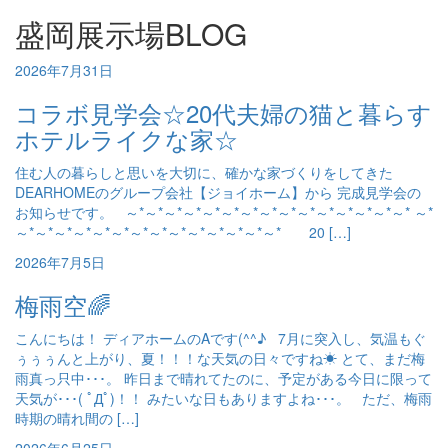
盛岡展示場BLOG
2026年7月31日
コラボ見学会☆20代夫婦の猫と暮らす
ホテルライクな家☆
住む人の暮らしと思いを大切に、確かな家づくりをしてきた
DEARHOMEのグループ会社【ジョイホーム】から 完成見学会の
お知らせです。 ～*～*～*～*～*～*～*～*～*～*～*～*～*～*～* ～*
～*～*～*～*～*～*～*～*～*～*～*～*～*～* 20 […]
2026年7月5日
梅雨空🌈
こんにちは！ ディアホームのAです(^^♪ 7月に突入し、気温もぐ
ぅぅぅんと上がり、夏！！！な天気の日々ですね☀ とて、まだ梅
雨真っ只中･･･。 昨日まで晴れてたのに、予定がある今日に限って
天気が･･･( ﾟДﾟ)！！ みたいな日もありますよね･･･。 ただ、梅雨
時期の晴れ間の […]