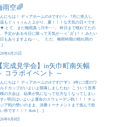
梅雨空🌈
んにちは！ ディアホームのAです(^^♪ 7月に突入し、
温もぐぅぅぅんと上がり、夏！！！な天気の日々です
☀ とて、まだ梅雨真っ只中･･･。 昨日まで晴れてたの
、予定がある今日に限って天気が･･･( ﾟДﾟ)！！ みたい
日もありますよね･･･。 ただ、梅雨時期の晴れ間の
…]
026年6月25日
【完成見学会】in矢巾町南矢幅
～ コラボイベント ～
んにちは！ ディアホームのAです(*‘∀‘) 4年に1度のワ
ルドカップがいよいよ開幕しましたね✨ こういう世界
模の大会は、結果が気になって仕方なくなってしまい
す♪ 明日はいよいよ運命のスウェーデン戦！！！ チュ
ジア戦の勢いのまま、決勝トーナメントまで進んで欲
い所です！！！ &nb […]
026年6月8日