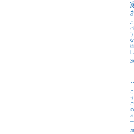
こ
パ
´
な
担
[
2
こ
う
ご
の
♬
ー
2