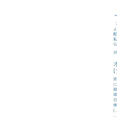
こ
よ
配
私

2
皆
に
期
環
日
懐
[