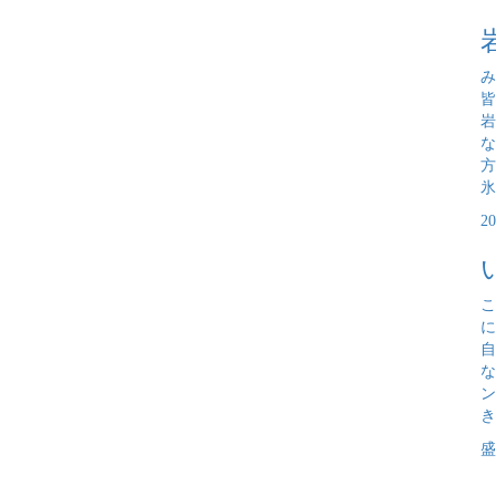
み
岩
な
氷
2
こ
に
自
な
ン
き
盛