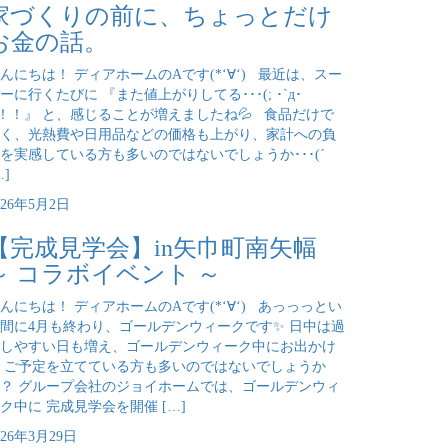
家づくりの前に、ちょっとだけ
お金の話。
んにちは！ ディアホームのAです(*‘∀‘) 最近は、スー
ーに行くたびに 『また値上がりしてる･･･(; ･`д･
)！！』 と、感じることが増えましたね💦 食品だけで
く、光熱費や日用品などの価格も上がり、家計への負
を実感している方も多いのではないでしょうか･･･(´
…]
026年5月2日
【完成見学会】in矢巾町南矢幅
～ コラボイベント ～
んにちは！ ディアホームのAです(*‘∀‘) あっっっとい
間に4月も終わり、ゴールデンウィークです✨ 日中は過
しやすい日も増え、ゴールデンウィーク中にお出かけ
 ご予定を立てている方も多いのではないでしょうか
？ グループ会社のジョイホームでは、ゴールデンウィ
ク中に 完成見学会を開催 […]
026年3月29日