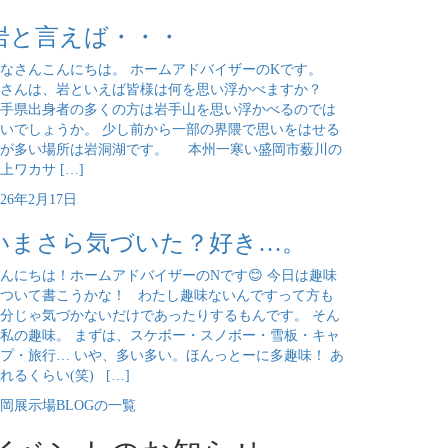
岩と言えば・・・
なさんこんにちは。 ホームアドバイザーのKです。
皆さんは、岩といえば皆様は何を思い浮かべますか？
手県出身者の多くの方は岩手山を思い浮かべるのでは
いでしょうか。 少し前から一部の界隈で思いをはせる
方が多い場所は岩洞湖です。 本州一寒い盛岡市薮川の
上ワカサ […]
026年2月17日
いまさら気づいた？好き…。
んにちは！ホームアドバイザーのNです😊 今日は趣味
ついて書こうかな！ わたし趣味ないんですって方も
分じゃ気づかないだけであったりするもんです。 そん
私の趣味。 まずは、スケボー・スノボー・雪板・キャ
プ・旅行… いや、多い多い。ほんっとーに多趣味！ あ
れるくらい(笑) […]
岡展示場BLOGの一覧