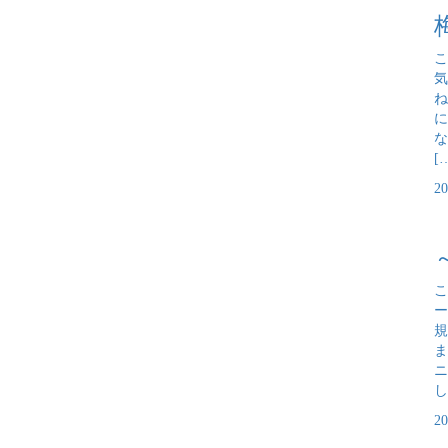
こ
気
ね
に
な
[
2
こ
ー
規
ま
ニ
し
2