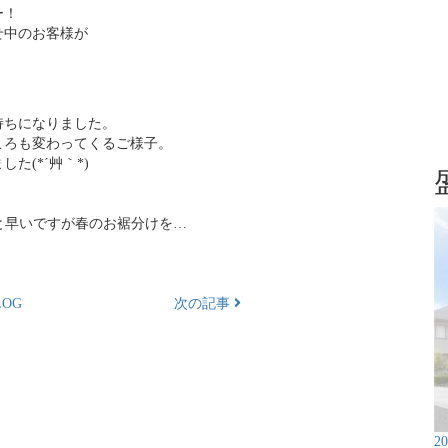
ー！
せ中のお客様が
持ちになりました。
ころも変わってくるご様子。
(*´艸｀*)
っと早いですが春のお裾分けを…
OG
次の記事
2