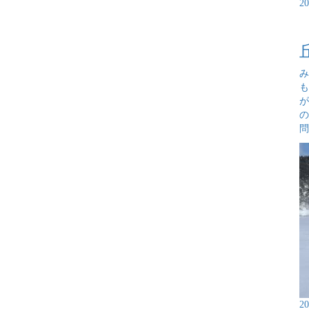
2
み
も
が
の
問
2