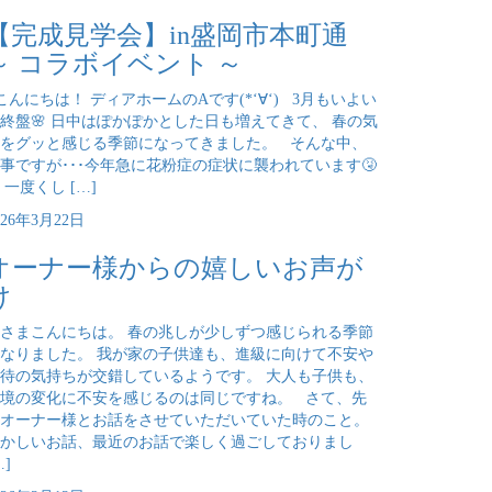
【完成見学会】in盛岡市本町通
～ コラボイベント ～
んにちは！ ディアホームのAです(*‘∀‘) 3月もいよい
終盤🌸 日中はぽかぽかとした日も増えてきて、 春の気
をグッと感じる季節になってきました。 そんな中、
事ですが･･･今年急に花粉症の症状に襲われています🤧
 一度くし […]
026年3月22日
オーナー様からの嬉しいお声が
け
さまこんにちは。 春の兆しが少しずつ感じられる季節
なりました。 我が家の子供達も、進級に向けて不安や
待の気持ちが交錯しているようです。 大人も子供も、
境の変化に不安を感じるのは同じですね。 さて、先
オーナー様とお話をさせていただいていた時のこと。
かしいお話、最近のお話で楽しく過ごしておりまし
…]