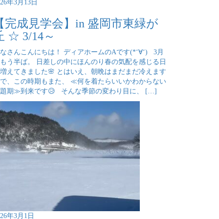
026年3月13日
【完成見学会】in 盛岡市東緑が
丘 ☆ 3/14～
なさんこんにちは！ ディアホームのAです(*‘∀‘) 3月
もう半ば。 日差しの中にほんのり春の気配を感じる日
増えてきました🌸 とはいえ、朝晩はまだまだ冷えます
で、この時期もまた、 ≪何を着たらいいかわからない
題期≫到来です😥 そんな季節の変わり目に、 […]
026年3月1日