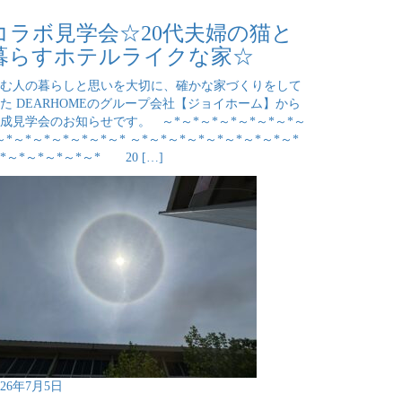
コラボ見学会☆20代夫婦の猫と
暮らすホテルライクな家☆
む人の暮らしと思いを大切に、確かな家づくりをして
た DEARHOMEのグループ会社【ジョイホーム】から
成見学会のお知らせです。 ～*～*～*～*～*～*～*～
～*～*～*～*～*～*～* ～*～*～*～*～*～*～*～*～*
*～*～*～*～*～* 20 […]
026年7月5日