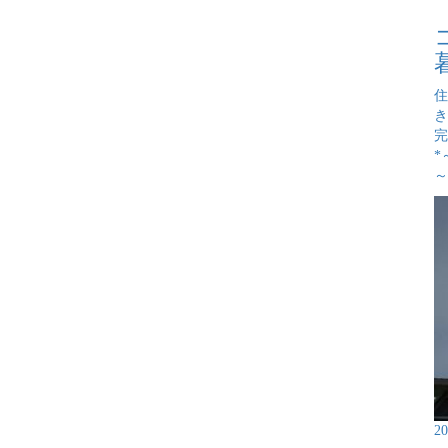
住
き
完
*
～
2